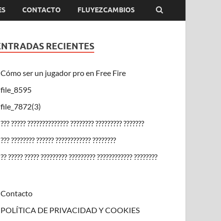
ES
CONTACTO
FLUYEZCAMBIOS
ENTRADAS RECIENTES
Cómo ser un jugador pro en Free Fire
file_8595
file_7872(3)
??? ????? ?????????????? ???????? ????????? ???????
??? ???????? ?????? ???????????? ????????
?? ????? ????? ????????? ????????? ???????????? ????????
Contacto
POLÍTICA DE PRIVACIDAD Y COOKIES