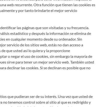
 a una web recurrente. Otra función que tienen las cookies es
ualmente y por tanto brindarte el mejor servicio
entificar las páginas que son visitadas y su frecuencia.
lisis estadístico y después la información se elimina de
kies en cualquier momento desde su ordenador. Sin
r servicio de los sitios web, estás no dan acceso a
de que usted así lo quiera y la proporcione
ptar o negar el uso de cookies, sin embargo la mayoría de
es sirve para tener un mejor servicio web. También usted
ra declinar las cookies. Si se declinan es posible que no
itios que pudieran ser de su interés. Una vez que usted de
a no tenemos control sobre al sitio al que es redirigido y