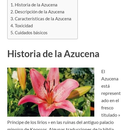
Historia de la Azucena
Descripción de la Azucena
Características de la Azucena
Toxicidad
Cuidados básicos
Historia de la Azucena
El
Azucena
está
represent
ado en el
fresco
titulado »
Príncipe de los lirios » en las ruinas del antiguo palacio
minoico de Knossos. Algunas traducciones de la biblia