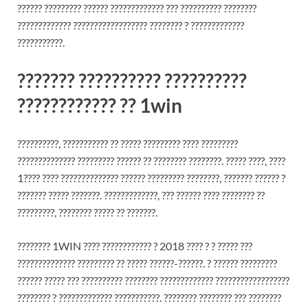
?????? ????????? ?????? ????????????? ??? ?????????? ????????
????????????? ?????????????????? ???????? ? ?????????????
???????????.
??????? ?????????? ??????????
???????????? ?? 1win
??????????, ??????????? ?? ????? ????????? ???? ?????????
?????????????? ????????? ?????? ?? ???????? ????????. ????? ????, ????
1???? ???? ?????????????? ?????? ????????? ????????, ??????? ?????? ?
??????? ????? ???????. ?????????????, ??? ?????? ???? ???????? ??
?????????, ???????? ????? ?? ???????.
???????? 1WIN ???? ???????????? ? 2018 ???? ? ? ????? ???
?????????????? ????????? ?? ????? ??????-??????. ? ?????? ?????????
?????? ????? ??? ?????????? ???????? ????????????? ??????????????????
???????? ? ????????????? ???????????. ???????? ???????? ??? ????????