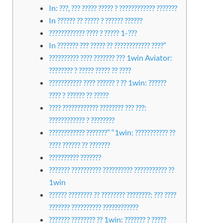
In: ???, ??? ????? ????? ? ???????????? ???????
In ?????? ?? ????? ? ?????? ??????
???????????? ???? ? ????? 1-???
In ??????? ??? ????? ?? ???????????? ????”
?????????? ???? ??????? ??? 1win Aviator:
???????? ? ????? ????? ?? ????
??????????? ???? ?????? ? ?? 1win: ??????
???? ? ?????? ?? ?????
???? ???????????? ???????? ??? ???:
???????????? ? ????????
???????????? ???????” “1win: ??????????? ??
???? ?????? ?? ???????
?????????? ???????
??????? ?????????? ?????????? ??????????? ??
1win
?????? ???????? ?? ???????? ????????: ??? ????
??????? ?????????? ????????????
??????? ???????? ?? 1win: ??????? ? ?????