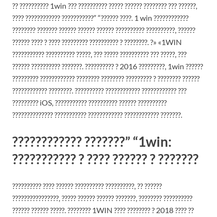
?? ?????????? 1win ??? ?????????? ????? ?????? ???????? ??? ??????,
???? ???????????? ???????????” “?????? ????. 1 win ????????????
???????? ??????? ?????? ?????? ?????? ?????????? ??????????, ??????
?????? ???? ? ???? ????????? ?????????? ? ????????. ?» «1WIN
??????????? ?????????? ?????, ??? ????? ?????????? ??? ?????, ???
?????? ?????????? ???????. ?????????? ? 2016 ?????????, 1win ??????
????????? ???????????? ???????? ???????? ????????? ? ???????? ??????
???????????? ????????. ?????????? ???????????? ???????????? ???
????????? iOS, ??????????? ?????????? ?????? ??????????
?????????????? ??????????? ???????????? ???????????? ???????.
???????????? ???????” “1win:
??????????? ? ???? ?????? ? ???????
?????????? ???? ?????? ?????????? ??????????, ?? ??????
????????????????, ????? ?????? ?????? ???????, ???????? ??????????
?????? ?????? ?????. ???????? 1WIN ???? ???????? ? 2018 ???? ??