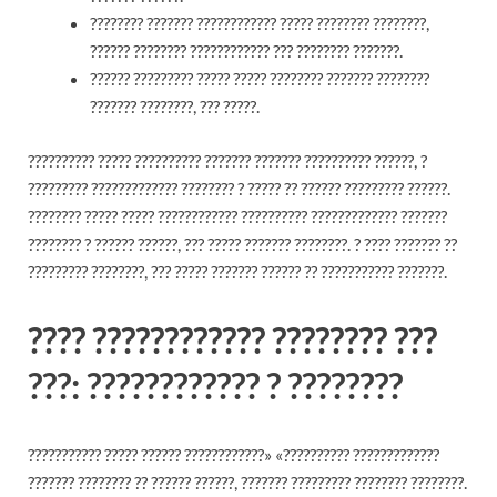
???????? ??????? ???????????? ????? ???????? ????????,
?????? ???????? ???????????? ??? ???????? ???????.
?????? ????????? ????? ????? ???????? ??????? ????????
??????? ????????, ??? ?????.
?????????? ????? ?????????? ??????? ??????? ?????????? ??????, ?
????????? ????????????? ???????? ? ????? ?? ?????? ????????? ??????.
???????? ????? ????? ???????????? ?????????? ????????????? ???????
???????? ? ?????? ??????, ??? ????? ??????? ????????. ? ???? ??????? ??
????????? ????????, ??? ????? ??????? ?????? ?? ??????????? ???????.
???? ???????????? ???????? ???
???: ???????????? ? ????????
??????????? ????? ?????? ????????????» «?????????? ?????????????
??????? ???????? ?? ?????? ??????, ??????? ????????? ???????? ????????.