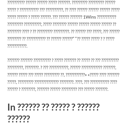
?????????? ?????? ?????? ????? ???????. ????????? ????????? ??????
????? ? ??????????? ??? ??????????, ?? ???? ?????? ?????? ?????? ?????
????? ?????? ? ????? ??????. ??? ?????? ??????? 1Wins ???????????
????????? ??????????, ????? ???????? ?????? ?????? ?????? ?????? ??
???????? ???? ? ?? ????????? ?????????. ?? ?????? ??? ?????, ??? ??????
???????? ?? ??????????? ?? ?????? ??????” “?? ????? ????? ? ? ?????
???????????.
??????? ??????? ?????????? ? ????? ??????? ?? ????? ?? ??? ??????????
?????????, ????????. ? ??? ???????????, ?????? ???????????? ???????,
?????? ????? ??? ????? ????????? ??, ???????????» «????? ???? ???????
?????, ????????? ?????????????? ????????. ????, ??? ??????????? ????
?????? ? ????????, ??????? ?????? ????????? ??? ?????? ???????.
In ?????? ?? ????? ? ??????
??????