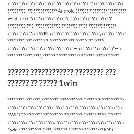
?????????????? ???????????? ??? ?????? ? ????? ? ?? ?????? ??????????
??????????. ??? ????????????? Android ??????? ?????????? ??????????
Winline ??????? ? ?????????? ?????. ???????? ????? ?????????
?????????? ????, ?????????????? ????????? ????? ???????? ???????
???????? ?????. ? 1WIN ??????????? ??????????? ?????, ??????? ??????
?????????? ??? ?????, ? ? ?????????????? ???????. ?? ??????
???????????? ????? ???????????? ?????? — ??? ?????? ?? ??????? — ?
????????? ?????????, ??????? ??????????? ?? ???????? ?????? ??????.
?????? ???????????? ???????? ???
?????? ?? ????? 1win
?????????? ??? ????, ????????? ????????????? ???????? ? ?????????????
???????? ? ????????? ??????, ????? ????? ?? ????????? ???????? ????. ?
1WIN ???? ???????, ??????????? ?????????? ?????? ? ?????, ???????
??????????? ????? ?????????. ?????? ??????? ???-??????, ????? ?????? ?
1win ? ??????????? ?????, ???????? ?? ?????? ??????? ??? iOS (?