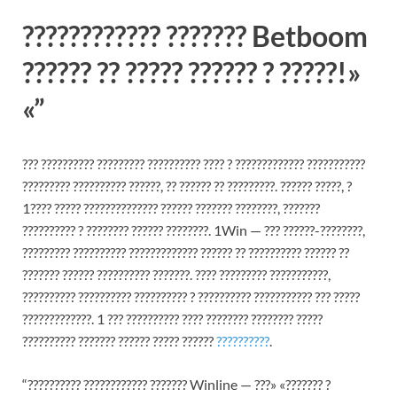
???????????? ??????? Betboom
?????? ?? ????? ?????? ? ?????!»
«”
??? ?????????? ????????? ?????????? ???? ? ????????????? ???????????
????????? ?????????? ??????, ?? ?????? ?? ?????????. ?????? ?????, ?
1???? ????? ?????????????? ?????? ??????? ????????, ???????
?????????? ? ???????? ?????? ????????. 1Win — ??? ??????-????????,
????????? ?????????? ????????????? ?????? ?? ?????????? ?????? ??
??????? ?????? ?????????? ???????. ???? ????????? ???????????,
?????????? ?????????? ?????????? ? ?????????? ??????????? ??? ?????
?????????????. 1 ??? ?????????? ???? ???????? ???????? ?????
?????????? ??????? ?????? ????? ??????
??????????
.
“?????????? ???????????? ??????? Winline — ???» «??????? ?