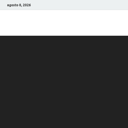
agosto 8, 2026