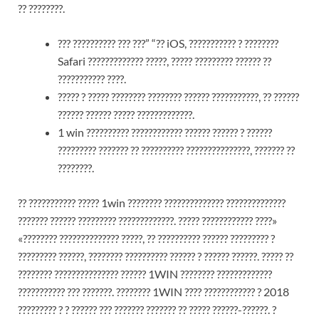
?? ????????.
??? ?????????? ??? ???” “?? iOS, ??????????? ? ????????
Safari ????????????? ?????, ????? ????????? ?????? ??
??????????? ????.
????? ? ????? ???????? ???????? ?????? ???????????, ?? ??????
?????? ?????? ????? ?????????????.
1 win ?????????? ???????????? ?????? ?????? ? ??????
????????? ??????? ?? ?????????? ???????????????, ??????? ??
????????.
?? ??????????? ????? 1win ???????? ?????????????? ??????????????
??????? ?????? ????????? ?????????????. ????? ???????????? ????»
«???????? ?????????????? ?????, ?? ?????????? ?????? ????????? ?
????????? ??????, ???????? ?????????? ?????? ? ?????? ??????. ????? ??
???????? ??????????????? ?????? 1WIN ???????? ?????????????
??????????? ??? ???????. ???????? 1WIN ???? ???????????? ? 2018
????????? ? ? ?????? ??? ??????? ??????? ?? ????? ??????-??????. ?