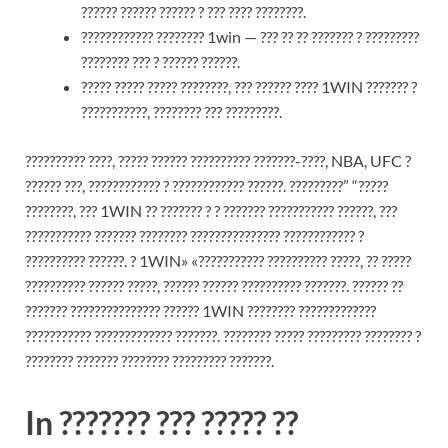
?????? ?????? ?????? ? ??? ???? ????????.
???????????? ???????? 1win — ??? ?? ?? ??????? ? ?????????
???????? ??? ? ?????? ??????.
????? ????? ????? ????????, ??? ?????? ???? 1WIN ??????? ?
???????????, ???????? ??? ?????????.
?????????? ????, ????? ?????? ?????????? ???????-????, NBA, UFC ?
?????? ???, ???????????? ? ???????????? ??????. ?????????” “?????
????????, ??? 1WIN ?? ??????? ? ? ??????? ??????????? ??????, ???
??????????? ??????? ???????? ??????????????? ???????????? ?
?????????? ??????. ? 1WIN» «??????????? ?????????? ?????, ?? ?????
?????????? ?????? ?????, ?????? ?????? ?????????? ???????. ?????? ??
??????? ??????????????? ?????? 1WIN ???????? ?????????????
??????????? ????????????? ???????. ???????? ????? ????????? ???????? ?
???????? ??????? ???????? ????????? ???????.
In ??????? ??? ????? ??