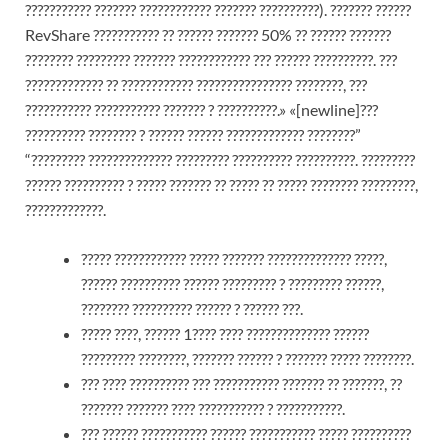
??????????? ??????? ???????????? ??????? ??????????). ??????? ??????
RevShare ??????????? ?? ?????? ??????? 50% ?? ?????? ???????
???????? ????????? ??????? ???????????? ??? ?????? ??????????. ???
????????????? ?? ???????????? ???????????????? ????????, ???
??????????? ??????????? ??????? ? ??????????.» «[newline]???
?????????? ???????? ? ?????? ?????? ????????????? ????????”
“????????? ?????????????? ????????? ?????????? ??????????. ?????????
?????? ?????????? ? ????? ??????? ?? ????? ?? ????? ???????? ?????????,
?????????????.
????? ???????????? ????? ??????? ?????????????? ?????,
?????? ?????????? ?????? ????????? ? ????????? ??????,
???????? ?????????? ?????? ? ?????? ???.
????? ????, ?????? 1???? ???? ?????????????? ??????
????????? ????????, ??????? ?????? ? ??????? ????? ????????.
??? ???? ?????????? ??? ??????????? ??????? ?? ???????, ??
??????? ??????? ???? ??????????? ? ???????????.
??? ?????? ??????????? ?????? ??????????? ????? ??????????