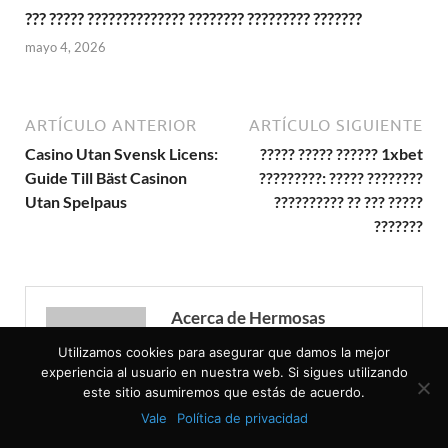
??? ????? ?????????????? ???????? ????????? ???????
mayo 4, 2026
ARTÍCULO ANTERIOR
ARTÍCULO SIGUIENTE
Casino Utan Svensk Licens:
????? ????? ?????? 1xbet
Guide Till Bäst Casinon
?????????: ????? ????????
Utan Spelpaus
?????????? ?? ??? ?????
???????
Acerca de Hermosas
Utilizamos cookies para asegurar que damos la mejor
Ver todas las entradas de Hermosas
experiencia al usuario en nuestra web. Si sigues utilizando
→
este sitio asumiremos que estás de acuerdo.
Vale
Política de privacidad