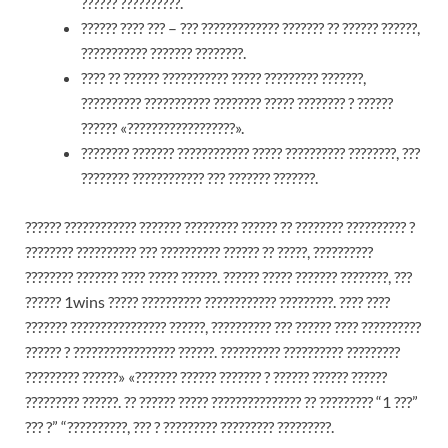
?????? ??????????.
?????? ???? ??? – ??? ????????????? ??????? ?? ?????? ??????,
??????????? ??????? ????????.
???? ?? ?????? ??????????? ????? ????????? ???????,
?????????? ??????????? ???????? ????? ???????? ? ??????
?????? «??????????????????».
???????? ??????? ???????????? ????? ?????????? ????????, ???
???????? ???????????? ??? ??????? ???????.
?????? ???????????? ??????? ????????? ?????? ?? ???????? ?????????? ?
???????? ?????????? ??? ?????????? ?????? ?? ?????, ??????????
???????? ??????? ???? ????? ??????. ?????? ????? ??????? ????????, ???
?????? 1wins ????? ?????????? ???????????? ?????????. ???? ????
??????? ???????????????? ??????, ?????????? ??? ?????? ???? ??????????
?????? ? ????????????????? ??????. ?????????? ?????????? ?????????
????????? ??????» «??????? ?????? ??????? ? ?????? ?????? ??????
????????? ??????. ?? ?????? ????? ??????????????? ?? ????????? “1 ???”
??? ?” “??????????, ??? ? ????????? ????????? ?????????.