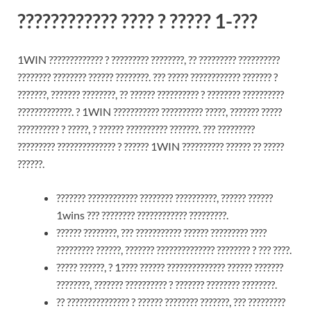
???????????? ???? ? ????? 1-???
1WIN ????????????? ? ????????? ????????, ?? ????????? ??????????
???????? ???????? ?????? ????????. ??? ????? ???????????? ??????? ?
???????, ??????? ????????, ?? ?????? ?????????? ? ???????? ??????????
?????????????. ? 1WIN ??????????? ?????????? ?????, ??????? ?????
?????????? ? ?????, ? ?????? ?????????? ???????. ??? ?????????
????????? ?????????????? ? ?????? 1WIN ?????????? ?????? ?? ?????
??????.
??????? ???????????? ???????? ??????????, ?????? ??????
1wins ??? ???????? ???????????? ?????????.
?????? ????????, ??? ??????????? ?????? ????????? ????
????????? ??????, ??????? ?????????????? ???????? ? ??? ????.
????? ??????, ? 1???? ?????? ?????????????? ?????? ???????
????????, ??????? ?????????? ? ??????? ???????? ????????.
?? ??????????????? ? ?????? ???????? ???????, ??? ?????????