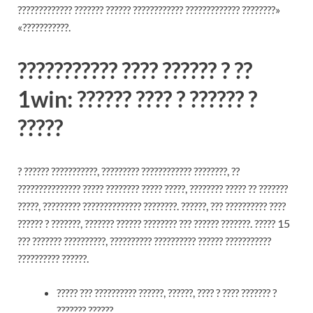
????????????? ??????? ?????? ???????????? ????????????? ????????»
«???????????.
??????????? ???? ?????? ? ??
1win: ?????? ???? ? ?????? ?
?????
? ?????? ???????????, ????????? ???????????? ????????, ??
??????????????? ????? ???????? ????? ?????, ???????? ????? ?? ???????
?????, ????????? ?????????????? ????????. ??????, ??? ?????????? ????
?????? ? ???????, ??????? ?????? ???????? ??? ?????? ???????. ????? 15
??? ??????? ??????????, ?????????? ?????????? ?????? ???????????
?????????? ??????.
????? ??? ?????????? ??????, ??????, ???? ? ???? ??????? ?
??????? ??????.