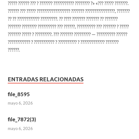
????? ?????? ??? ? ??????? ??????????? ???????? ?» «??? ????? ???????.
?????? ??? ????? ?????????????????? ??????? ????????????????, ???????
?? ?? ???????????? ?????????. ?? ???? ??????? ??????? ?? ???????
??????? ???????? ?????????? ??? ??????, ?????????? ??? ??????? ? ?????
??????? ????? ? ?????????. ??? ??????? ????????? — ?????????? ??????
???????????? ? ??????????? ? ?????????? ? ????????????? ???????
??????.
ENTRADAS RELACIONADAS
file_8595
mayo 6, 2026
file_7872(3)
mayo 6, 2026