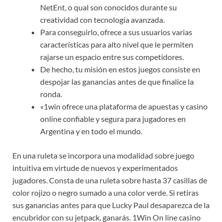
NetEnt, o qual son conocidos durante su
creatividad con tecnología avanzada.
Para conseguirlo, ofrece a sus usuarios varias
características para alto nivel que le permiten
rajarse un espacio entre sus competidores.
De hecho, tu misión en estos juegos consiste en
despojar las ganancias antes de que finalice la
ronda.
«1win ofrece una plataforma de apuestas y casino
online confiable y segura para jugadores en
Argentina y en todo el mundo.
En una ruleta se incorpora una modalidad sobre juego
intuitiva em virtude de nuevos y experimentados
jugadores. Consta de una ruleta sobre hasta 37 casillas de
color rojizo o negro sumado a una color verde. Si retiras
sus ganancias antes para que Lucky Paul desaparezca de la
encubridor con su jetpack, ganarás. 1Win On line casino