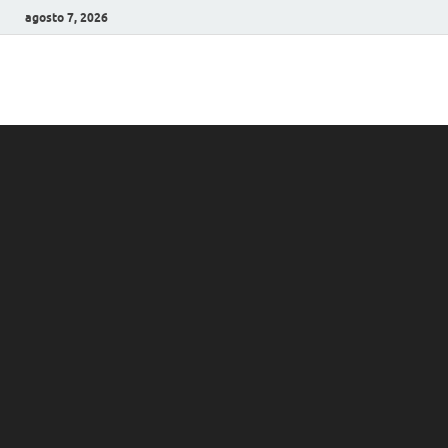
agosto 7, 2026