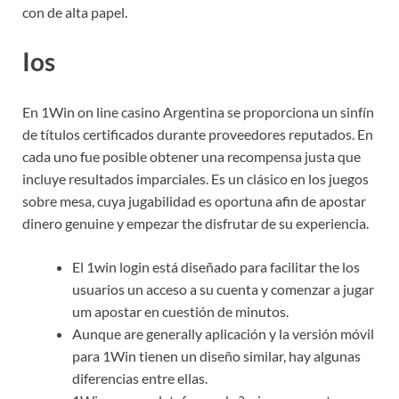
con de alta papel.
Ios
En 1Win on line casino Argentina se proporciona un sinfín
de títulos certificados durante proveedores reputados. En
cada uno fue posible obtener una recompensa justa que
incluye resultados imparciales. Es un clásico en los juegos
sobre mesa, cuya jugabilidad es oportuna afin de apostar
dinero genuine y empezar the disfrutar de su experiencia.
El 1win login está diseñado para facilitar the los
usuarios un acceso a su cuenta y comenzar a jugar
um apostar en cuestión de minutos.
Aunque are generally aplicación y la versión móvil
para 1Win tienen un diseño similar, hay algunas
diferencias entre ellas.