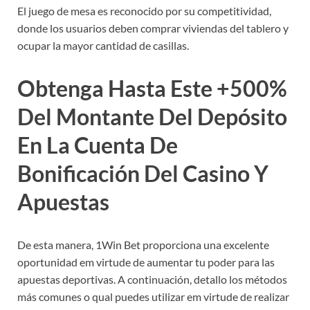
El juego de mesa es reconocido por su competitividad,
donde los usuarios deben comprar viviendas del tablero y
ocupar la mayor cantidad de casillas.
Obtenga Hasta Este +500%
Del Montante Del Depósito
En La Cuenta De
Bonificación Del Casino Y
Apuestas
De esta manera, 1Win Bet proporciona una excelente
oportunidad em virtude de aumentar tu poder para las
apuestas deportivas. A continuación, detallo los métodos
más comunes o qual puedes utilizar em virtude de realizar