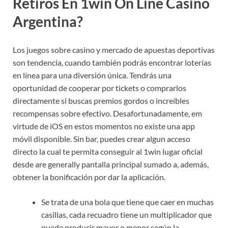
Retiros En 1win On Line Casino
Argentina?
Los juegos sobre casino y mercado de apuestas deportivas
son tendencia, cuando también podrás encontrar loterías
en línea para una diversión única. Tendrás una
oportunidad de cooperar por tickets o comprarlos
directamente si buscas premios gordos o increíbles
recompensas sobre efectivo. Desafortunadamente, em
virtude de iOS en estos momentos no existe una app
móvil disponible. Sin bar, puedes crear algun acceso
directo la cual te permita conseguir al 1win lugar oficial
desde are generally pantalla principal sumado a, además,
obtener la bonificación por dar la aplicación.
Se trata de una bola que tiene que caer en muchas
casillas, cada recuadro tiene un multiplicador que
puede producir mayor o menor según la