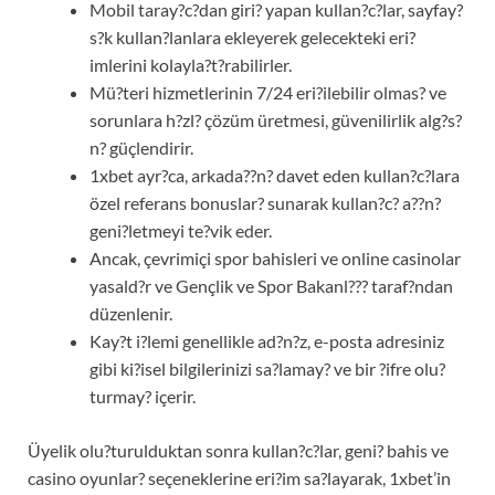
Mobil taray?c?dan giri? yapan kullan?c?lar, sayfay?
s?k kullan?lanlara ekleyerek gelecekteki eri?
imlerini kolayla?t?rabilirler.
Mü?teri hizmetlerinin 7/24 eri?ilebilir olmas? ve
sorunlara h?zl? çözüm üretmesi, güvenilirlik alg?s?
n? güçlendirir.
1xbet ayr?ca, arkada??n? davet eden kullan?c?lara
özel referans bonuslar? sunarak kullan?c? a??n?
geni?letmeyi te?vik eder.
Ancak, çevrimiçi spor bahisleri ve online casinolar
yasald?r ve Gençlik ve Spor Bakanl??? taraf?ndan
düzenlenir.
Kay?t i?lemi genellikle ad?n?z, e-posta adresiniz
gibi ki?isel bilgilerinizi sa?lamay? ve bir ?ifre olu?
turmay? içerir.
Üyelik olu?turulduktan sonra kullan?c?lar, geni? bahis ve
casino oyunlar? seçeneklerine eri?im sa?layarak, 1xbet’in