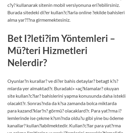
c?y? kullanarak sitenin mobil versiyonuna eri?ebilirsiniz.
Burada sitedeki di?er kullan?c?larla online ?ekilde bahisleri
alma yar???na girmemektesiniz.
Bet I?leti?im Yöntemleri –
Mü?teri Hizmetleri
Nelerdir?
Oyunlar?n kurallar? ve di?er bahis detaylar? betagt k?s?
mlarda yer almaktad?r. Buradaki» «aç?klamalar? okuyan
site kullan?c?lar? bahislerini yapma konusunda daha istekli
olacakt?r. Sonras?nda da k?sa zamanda bolca miktarda
para kazand?klar?n? görmü? olacaklard?r. Para yat?rma i?
lemlerinde ise çekme k?sm?nda oldu?u gibi yine bu ödeme
kanallar? kullan?labilmektedir. Kullan?c?lar para yat?rma
ve çekme limitlerine uyarak i?lemlerini gerçekle?tirmelidir.