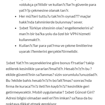
«oldukça çe?itlidir ve kullan?c?lar?n güvenle para
yat?r?p çekmesine olanak tan?r.
Her mü?teri tuttu?u tak?m?n oynad??? maçlar
hakk?nda tahminlerde bulunmay? sever.
1xbet Türkiye sitesinin olas? engellemelerini a?
man?n bir ba?ka yolu da özel bir VPN hizmeti
kullanmakt?r.
Kullan?c?lar para yat?rma ve çekme limitlerine
uyarak i?lemlerini gerçekle?tirmelidir.
1xbet Yat?r?m seçeneklerine göre bonus f?rsatlar? takip
edilerek kesinlikle yararlan?lmal?d?r. Hesab?n?z?n bu ?
ekilde güvenli?inin sa?lanmas? sizin sorumlulu?unuzdad?r.
Bu ?ekilde bahis hesab?n?z?n bo?alt?lmas? sonras?nda
firma ile kuraca??n?z ileti?im kayb?n?z? kesinlikle geri
getirmeyecektir. Mobil uygulamalar? 1xbet Güncel Giri?
Adresi bilgisi olmadan weil eri?im imkan? sa?lasa da bu
noktaya dikkat etmek gerekiyor.