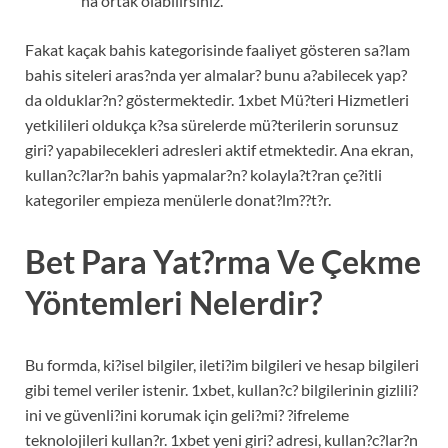
na ortak olabilirsiniz.
Fakat kaçak bahis kategorisinde faaliyet gösteren sa?lam
bahis siteleri aras?nda yer almalar? bunu a?abilecek yap?
da olduklar?n? göstermektedir. 1xbet Mü?teri Hizmetleri
yetkilileri oldukça k?sa sürelerde mü?terilerin sorunsuz
giri? yapabilecekleri adresleri aktif etmektedir. Ana ekran,
kullan?c?lar?n bahis yapmalar?n? kolayla?t?ran çe?itli
kategoriler empieza menülerle donat?lm??t?r.
Bet Para Yat?rma Ve Çekme
Yöntemleri Nelerdir?
Bu formda, ki?isel bilgiler, ileti?im bilgileri ve hesap bilgileri
gibi temel veriler istenir. 1xbet, kullan?c? bilgilerinin gizlili?
ini ve güvenli?ini korumak için geli?mi? ?ifreleme
teknolojileri kullan?r. 1xbet yeni giri? adresi, kullan?c?lar?n