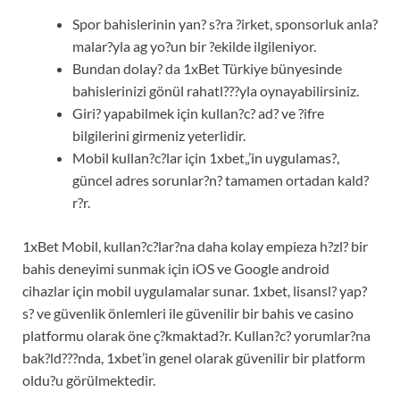
Spor bahislerinin yan? s?ra ?irket, sponsorluk anla?
malar?yla ag yo?un bir ?ekilde ilgileniyor.
Bundan dolay? da 1xBet Türkiye bünyesinde
bahislerinizi gönül rahatl???yla oynayabilirsiniz.
Giri? yapabilmek için kullan?c? ad? ve ?ifre
bilgilerini girmeniz yeterlidir.
Mobil kullan?c?lar için 1xbet„’in uygulamas?,
güncel adres sorunlar?n? tamamen ortadan kald?
r?r.
1xBet Mobil, kullan?c?lar?na daha kolay empieza h?zl? bir
bahis deneyimi sunmak için iOS ve Google android
cihazlar için mobil uygulamalar sunar. 1xbet, lisansl? yap?
s? ve güvenlik önlemleri ile güvenilir bir bahis ve casino
platformu olarak öne ç?kmaktad?r. Kullan?c? yorumlar?na
bak?ld???nda, 1xbet’in genel olarak güvenilir bir platform
oldu?u görülmektedir.