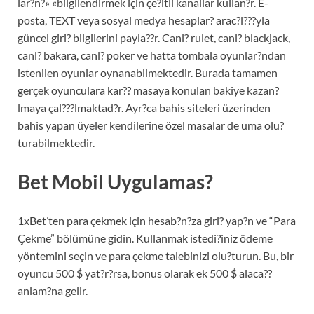
lar?n?» «bilgilendirmek için çe?itli kanallar kullan?r. E-
posta, TEXT veya sosyal medya hesaplar? arac?l???yla
güncel giri? bilgilerini payla??r. Canl? rulet, canl? blackjack,
canl? bakara, canl? poker ve hatta tombala oyunlar?ndan
istenilen oyunlar oynanabilmektedir. Burada tamamen
gerçek oyunculara kar?? masaya konulan bakiye kazan?
lmaya çal???lmaktad?r. Ayr?ca bahis siteleri üzerinden
bahis yapan üyeler kendilerine özel masalar de uma olu?
turabilmektedir.
Bet Mobil Uygulamas?
1xBet’ten para çekmek için hesab?n?za giri? yap?n ve “Para
Çekme” bölümüne gidin. Kullanmak istedi?iniz ödeme
yöntemini seçin ve para çekme talebinizi olu?turun. Bu, bir
oyuncu 500 $ yat?r?rsa, bonus olarak ek 500 $ alaca??
anlam?na gelir.