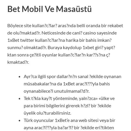
Bet Mobil Ve Masaüstü
Böylece site kullan?c?lar? aras?nda belli oranda bir rekabet
de olu?maktad?r. Neticesinde de canl? casino sayesinde
1xBet twitter kullan?c?lar?na harika bir bahis imkan?
sunmu? olmaktad?r. Buraya kaydolup 1xbet giri? yapt?
ktan sonra çe?itli oyunlar kullan?c?lar?n kar??s?na ç?
kmaktad?r.
Ayr?ca ilgili spor dallar?n?n sanal ?ekilde oynanan
müsabakalar?na da 1xBet arac?l???yla bahis
oynanabilece?i unutulmamal?d?r.
Tek t?kla kay?t yönteminde, yaln?zca» «ülke ve
para birimi bilgilerini girerek h?zl? bir ?ekilde
üyelik olu?turabilirsiniz.
Türk oyuncular 1xBet’e ana web sitesi veya bir
ayna arac?l???yla ba?ar?l? bir ?ekilde eri?tikten