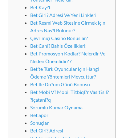
Bet Kay?t
Bet Giri? Adresi Ve Yeni Linkleri
Bet Resmi Web Sitesine Girmek Için
Adres Nas?l Bulunur?
Çevrimiçi Casino Bonuslar?
Bet Canl? Bahis Özellikleri:
Bet Promosyon Kodlar? Nelerdir Ve
Neden Önemlidir? ?
Bet’te Türk Oyuncular Için Hangi
Ödeme Yöntemleri Mevcuttur?
Bet Ile Do?um Günü Bonusu
Bet Mobi V? Mobil T?tbiql?r Vasit?sil?
?lçatanl?q
Sorumlu Kumar Oynama
Bet Spor
Sonuçlar
Bet Giri? Adresi