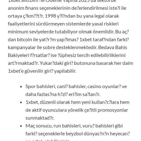
anonim finans seçeneklerinin de?erlendirilmesi iste?i ile
ortaya ç?km??t?r. 1998 y?l?ndan bu yana legal olarak
faaliyetlerini sürdürmeyen sistemlerde yasal riskleri
minimum seviyelerde tutabiliyor olmak önemlidir. Bu aç?
dan bitcoin ile yat?r?m yap?lmas? 1xbet taraf?ndan farkl?
kampanyalar ile sobre desteklenmektedir. Bedava Bahis
Bakiyeleri f?rsatlar? ise ?üphesiz tercih edilebilirliklerini
art?rmaktad?r. Yukar?daki giri? butonuna basarak her daim
1xbet’e güvenilir giri? yapilabilir.
Spor bahisleri, canl? bahisler, casino oyunlar? ve
daha fazlas?na h?zl? eri?im sa?lan?r.
1xbet, düzenli olarak hem yeni kullan?c?lara hem
de aktif oyunculara yönelik çe?itli promosyonlar
sunmaktad?r.
Maç sonucu, run bahisleri, vuru? bahisleri gibi
farkl? seçeneklerle beyzbol dünyas?n?n heyecan?