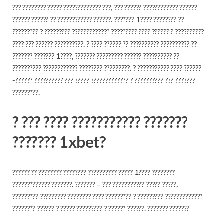
??? ???????? ????? ????????????? ???, ??? ?????? ???????????? ??????
?????? ?????? ?? ???????????? ??????. ??????? 1???? ???????? ??
????????? ? ????????? ????????????? ????????? ???? ?????? ? ??????????
???? ??? ?????? ??????????. ? ???? ?????? ?? ?????????? ?????????? ??
??????? ??????? 1????, ??????? ????????? ?????? ?????????? ??
?????????? ???????????? ???????? ?????????. ? ??????????? ???? ??????
-?????? ?????????? ??? ????? ????????????? ? ?????????? ??? ???????
?????????.
? ??? ???? ??????????? ???????
??????? 1xbet?
?????? ?? ???????? ???????? ?????????? ????? 1???? ????????
????????????? ???????. ??????? – ??? ??????????? ????? ?????,
????????? ????????? ???????? ???? ????????? ? ????????? ?????????????
???????? ?????? ? ????? ????????? ? ?????? ??????. ??????? ???????