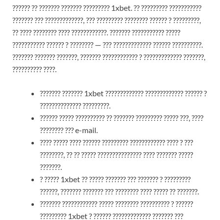
?????? ?? ??????? ??????? ????????? 1xbet. ?? ????????? ???????????
??????? ??? ?????????????, ??? ????????? ???????? ?????? ? ?????????,
?? ???? ???????? ???? ????????????. ??????? ??????????? ?????
??????????? ?????? ? ???????? — ??? ????????????? ?????? ??????????.
??????? ??????? ???????, ??????? ???????????? ? ????????????? ???????,
?????????? ????.
??????? ??????? 1xbet ????????????? ????????????? ?????? ?
?????????????? ?????????.
?????? ????? ?????????? ?? ??????? ????????? ????? ???, ????
???????? ??? e-mail.
???? ????? ???? ?????? ????????? ???????????? ???? ? ???
????????, ?? ?? ????? ??????????????? ???? ??????? ?????
???????.
? ????? 1xbet ?? ????? ??????? ??? ??????? ? ?????????
??????, ??????? ??????? ??? ???????? ???? ????? ?? ???????.
??????? ???????????? ????? ???????? ?????????? ? ??????
????????? 1xbet ? ?????? ????????????? ??????? ???