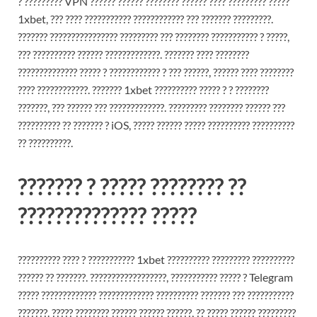
? ????????? VPN ?????? ?????? ???????? ?????? ???? ????????? ?????
1xbet, ??? ???? ??????????? ???????????? ??? ??????? ?????????.
??????? ???????????????? ????????? ??? ???????? ??????????? ? ?????,
??? ?????????? ?????? ?????????????. ??????? ???? ????????
?????????????? ????? ? ???????????? ? ??? ??????, ?????? ???? ????????
???? ????????????. ??????? 1xbet ?????????? ????? ? ? ????????
???????, ??? ?????? ??? ?????????????. ????????? ???????? ?????? ???
?????????? ?? ??????? ? iOS, ????? ?????? ????? ?????????? ??????????
?? ??????????.
??????? ? ????? ???????? ??
?????????????? ?????
?????????? ???? ? ??????????? 1xbet ?????????? ????????? ??????????
?????? ?? ???????. ??????????????????, ??????????? ????? ? Telegram
????? ????????????? ????????????? ?????????? ??????? ??? ???????????
???????. ????? ???????? ?????? ?????? ??????, ?? ????? ?????? ?????????