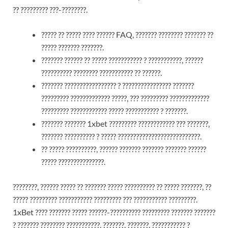
?? ????????? ???-????????.
????? ?? ????? ???? ?????? FAQ, ??????? ???????? ??????? ??
????? ??????? ???????.
??????? ?????? ?? ????? ??????????? ? ???????????, ??????
?????????? ???????? ??????????? ?? ??????.
??????? ????????????????? ? ???????????????? ???????
????????? ????????????? ?????, ??? ????????? ?????????????
????????? ???????????? ????? ??????????? ? ???????.
??????? ??????? 1xbet ????????? ???????????? ??? ???????,
??????? ?????????? ? ????? ???????????????????????????.
?? ????? ??????????, ?????? ??????? ??????? ??????? ??????
????? ???????????????.
????????, ?????? ????? ?? ??????? ????? ?????????? ?? ????? ???????, ??
????? ????????? ??????????? ????????? ??? ??????????? ?????????.
1xBet ???? ??????? ????? ??????-?????????? ????????? ??????? ???????
? ??????? ???????? ???????????. ???????, ???????, ??????????? ?