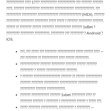
???????????? ???? 1???? ??????????? ???????????? ??? ??????? ???????
????, ??????? ?????????? ????????? ????????????? ?????????????. ???
?????????? ?????????? ?????????????? ??????????????? (MDI), ???????
????????? ????????? ????????? ????? ????? ? ??????? ????????? ???????.
?????? ?? ???????? ?????? ???????? ??????????? ??????? 1xBet ?
????????? ????????? ??????????, ????????? ??? ????????? ? Android ?
iOS.
???, ??? ????? ??? ???????? ???????????? ????? ?????? ???? —
??? ???????? ?? ??????????? ???? ?????? ?????????.
????????????? ??????? ????????? ??????? ?????? ???????
????????? ? ?????? ????????????? ???????.
? ??????? ?????????????????? ??????? ?? ?????? ???????????
??????? ???????? ?????????? ???????????? ?????????????
?????????? ??????? ????????????.
??????? ???????????? ??????? 1xbet ????????? ???? ??
???????? ??????? ? ???????? ? ?????????? ?????? ? ????? ???.
????? ???????? ???????????, ?????????? ? ????????? —