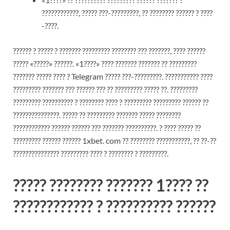
????????????, ????? ???-?????????, ?? ???????? ?????? ? ????
-????.
?????? ? ????? ? ??????? ????????? ???????? ??? ???????, ???? ??????
????? «?????» ??????. «1????» ???? ??????? ??????? ?? ?????????
??????? ????? ???? ? Telegram ????? ???-?????????. ??????????? ????
????????? ??????? ??? ?????? ??? ?? ????????? ????? ??. ?????????
????????? ?????????? ? ???????? ???? ? ????????? ????????? ?????? ??
???????????????. ????? ?? ????????? ??????? ????? ????????
???????????? ?????? ?????? ??? ??????? ??????????. ? ???? ????? ??
????????? ?????? ?????? 1xbet. com ?? ???????? ???????????, ?? ??-??
??????????????? ????????? ???? ? ???????? ? ?????????.
????? ???????? ??????? 1???? ??
???????????? ? ?????????? ??????