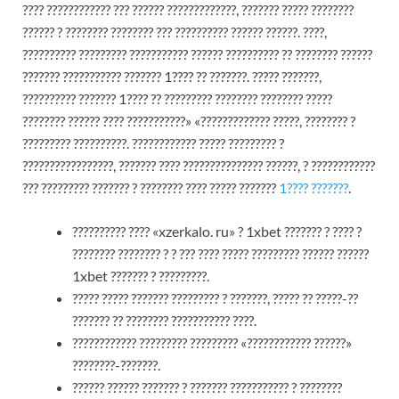
???? ???????????? ??? ?????? ?????????????, ??????? ????? ????????
?????? ? ???????? ???????? ??? ?????????? ?????? ??????. ????,
?????????? ????????? ??????????? ?????? ?????????? ?? ???????? ??????
??????? ??????????? ??????? 1???? ?? ???????. ????? ???????,
?????????? ??????? 1???? ?? ????????? ???????? ???????? ?????
???????? ?????? ???? ???????????» «????????????? ?????, ???????? ?
????????? ??????????. ???????????? ????? ????????? ?
?????????????????, ??????? ???? ??????????????? ??????, ? ????????????
??? ????????? ??????? ? ???????? ???? ????? ???????
1???? ???????
.
?????????? ???? «xzerkalo. ru» ? 1xbet ??????? ? ???? ?
???????? ???????? ? ? ??? ???? ????? ????????? ?????? ??????
1xbet ??????? ? ?????????.
????? ????? ??????? ????????? ? ???????, ????? ?? ?????-??
??????? ?? ???????? ??????????? ????.
???????????? ????????? ????????? «???????????? ??????»
????????-???????.
?????? ?????? ??????? ? ??????? ??????????? ? ????????