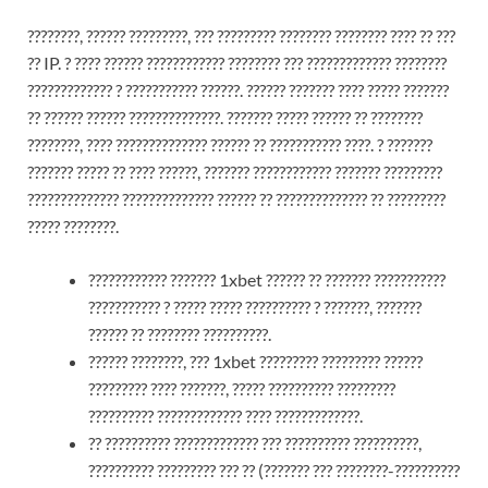
????????, ?????? ?????????, ??? ????????? ???????? ???????? ???? ?? ???
?? IP. ? ???? ?????? ???????????? ???????? ??? ????????????? ????????
????????????? ? ??????????? ??????. ?????? ??????? ???? ????? ???????
?? ?????? ?????? ??????????????. ??????? ????? ?????? ?? ????????
????????, ???? ?????????????? ?????? ?? ??????????? ????. ? ???????
??????? ????? ?? ???? ??????, ??????? ???????????? ??????? ?????????
?????????????? ?????????????? ?????? ?? ?????????????? ?? ?????????
????? ????????.
???????????? ??????? 1xbet ?????? ?? ??????? ???????????
??????????? ? ????? ????? ?????????? ? ???????, ???????
?????? ?? ???????? ??????????.
?????? ????????, ??? 1xbet ????????? ????????? ??????
????????? ???? ???????, ????? ?????????? ?????????
?????????? ????????????? ???? ?????????????.
?? ?????????? ????????????? ??? ?????????? ??????????,
?????????? ????????? ??? ?? (??????? ??? ????????-??????????