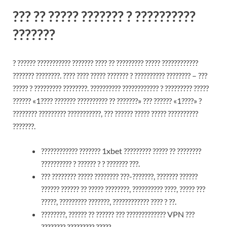
??? ?? ????? ??????? ? ??????????
???????
? ?????? ??????????? ??????? ???? ?? ????????? ????? ????????????
??????? ????????. ???? ???? ????? ??????? ? ?????????? ???????? – ???
????? ? ????????? ????????. ?????????? ???????????? ? ????????? ?????
?????? «1???? ??????? ?????????? ?? ???????» ??? ?????? «1????» ?
???????? ????????? ???????????, ??? ?????? ????? ????? ??????????
???????.
???????????? ??????? 1xbet ????????? ????? ?? ????????
?????????? ? ?????? ? ? ??????? ???.
??? ???????? ????? ???????? ???-???????, ??????? ??????
?????? ?????? ?? ????? ????????, ?????????? ????, ????? ???
?????, ????????? ???????, ???????????? ???? ? ??.
????????, ?????? ?? ?????? ??? ????????????? VPN ???
???????? ????????? ?????.