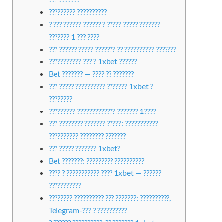
????????? ??????????
? ??? ?????? ?????? ? ????? ????? ???????
??????? 1 ??? ????
??? ?????? ????? ??????? ?? ?????????? ???????
??????????? ??? ? 1xbet ??????
Bet ??????? — ???? ?? ???????
??? ????? ?????????? ??????? 1xbet ?
????????
????????? ????????????? ??????? 1????
??? ???????? ??????? ?????: ???????????
?????????? ???????? ???????
??? ????? ??????? 1xbet?
Bet ???????: ????????? ??????????
???? ? ??????????? ???? 1xbet — ??????
???????????
???????? ?????????? ??? ???????: ??????????,
Telegram-??? ? ??????????