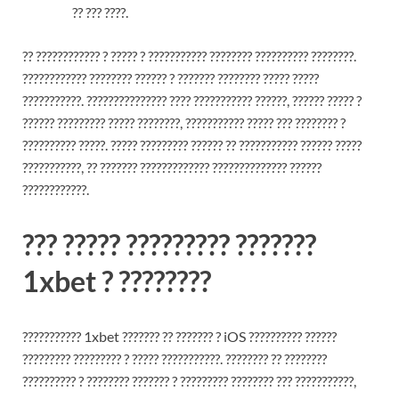
?? ??? ????.
?? ???????????? ? ????? ? ??????????? ???????? ?????????? ????????.
???????????? ???????? ?????? ? ??????? ???????? ????? ?????
???????????. ??????????????? ???? ??????????? ??????, ?????? ????? ?
?????? ????????? ????? ????????, ??????????? ????? ??? ???????? ?
?????????? ?????. ????? ????????? ?????? ?? ??????????? ?????? ?????
???????????, ?? ??????? ????????????? ?????????????? ??????
????????????.
??? ????? ????????? ???????
1xbet ? ????????
??????????? 1xbet ??????? ?? ??????? ? iOS ?????????? ??????
????????? ????????? ? ????? ???????????. ???????? ?? ????????
?????????? ? ???????? ??????? ? ????????? ???????? ??? ???????????,