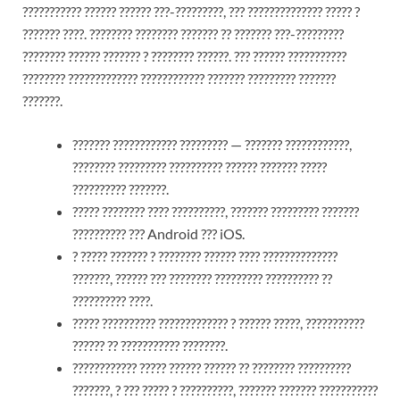
??????????? ?????? ?????? ???-?????????, ??? ?????????????? ????? ?
??????? ????. ???????? ???????? ??????? ?? ??????? ???-?????????
???????? ?????? ??????? ? ???????? ??????. ??? ?????? ???????????
???????? ????????????? ???????????? ??????? ????????? ???????
???????.
??????? ???????????? ????????? — ??????? ????????????,
???????? ????????? ?????????? ?????? ??????? ?????
?????????? ???????.
????? ???????? ???? ??????????, ??????? ????????? ???????
?????????? ??? Android ??? iOS.
? ????? ??????? ? ???????? ?????? ???? ??????????????
???????, ?????? ??? ???????? ????????? ?????????? ??
?????????? ????.
????? ?????????? ????????????? ? ?????? ?????, ???????????
?????? ?? ??????????? ????????.
???????????? ????? ?????? ?????? ?? ???????? ??????????
???????, ? ??? ????? ? ??????????, ??????? ??????? ???????????