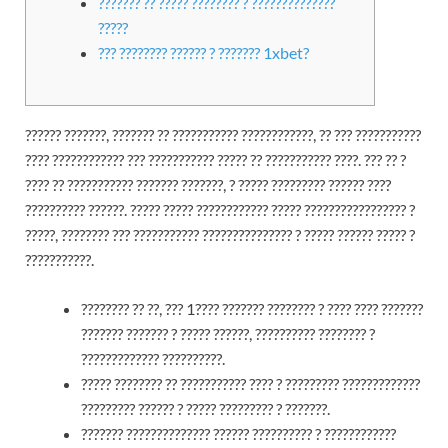
??????? ?? ????? ???????? ? ??????????????
?????
??? ???????? ?????? ? ??????? 1xbet?
?????? ???????, ??????? ?? ??????????? ????????????, ?? ??? ???????????
???? ???????????? ??? ??????????? ????? ?? ??????????? ????. ??? ?? ?
???? ?? ??????????? ??????? ???????, ? ????? ????????? ?????? ????
?????????? ??????. ????? ????? ???????????? ????? ????????????????? ?
?????, ???????? ??? ??????????? ??????????????? ? ????? ?????? ????? ?
???????????.
???????? ?? ??, ??? 1???? ??????? ???????? ? ???? ???? ???????
??????? ??????? ? ????? ??????, ?????????? ???????? ?
????????????? ??????????.
????? ???????? ?? ??????????? ???? ? ????????? ?????????????
????????? ?????? ? ????? ????????? ? ???????.
??????? ?????????????? ?????? ?????????? ? ????????????