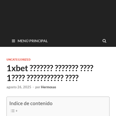
MENÚ PRINCIPAL
UNCATEGORIZED
1xbet ??????? ??????? ????
1???? ??????????? ????
agosto 26, 2025
-
por
Hermosas
Indice de contenido