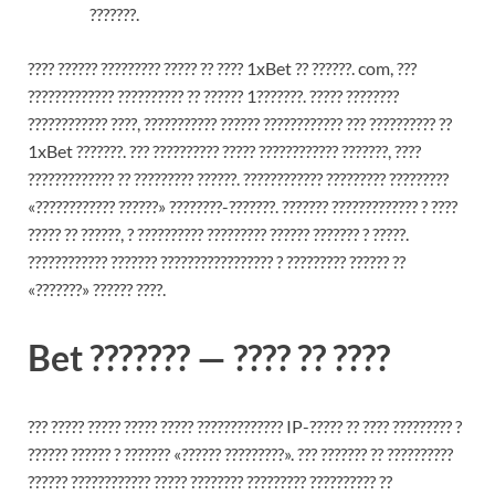
???????.
???? ?????? ????????? ????? ?? ???? 1xBet ?? ??????. com, ???
????????????? ?????????? ?? ?????? 1???????. ????? ????????
???????????? ????, ??????????? ?????? ???????????? ??? ?????????? ??
1xBet ???????. ??? ?????????? ????? ???????????? ???????, ????
????????????? ?? ????????? ??????. ???????????? ????????? ?????????
«???????????? ??????» ????????-???????. ??????? ????????????? ? ????
????? ?? ??????, ? ?????????? ????????? ?????? ??????? ? ?????.
???????????? ??????? ????????????????? ? ????????? ?????? ??
«???????» ?????? ????.
Bet ??????? — ???? ?? ????
??? ????? ????? ????? ????? ????????????? IP-????? ?? ???? ????????? ?
?????? ?????? ? ??????? «?????? ?????????». ??? ??????? ?? ??????????
?????? ???????????? ????? ???????? ????????? ?????????? ??