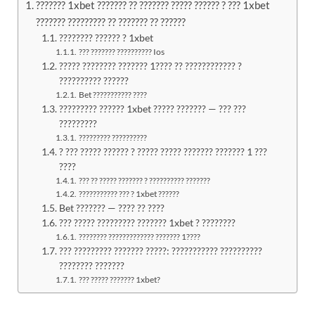
??????? 1xbet ??????? ?? ??????? ????? ?????? ? ??? 1xbet
??????? ????????? ?? ??????? ?? ??????
???????? ?????? ? 1xbet
??? ??????? ?????????? Ios
????? ???????? ??????? 1???? ?? ???????????? ?
?????????? ??????
Bet ??????????? ????
????????? ?????? 1xbet ????? ??????? — ??? ???
?????????
????????? ??????????
? ??? ????? ?????? ? ????? ????? ??????? ??????? 1 ???
????
??? ?? ????? ??????? ? ?????????? ???????
??????????? ??? ? 1xbet ??????
Bet ??????? — ???? ?? ????
??? ????? ????????? ??????? 1xbet ? ????????
???????? ????????????? ??????? 1????
??? ????????? ??????? ?????: ??????????? ??????????
???????? ???????
??? ????? ??????? 1xbet?