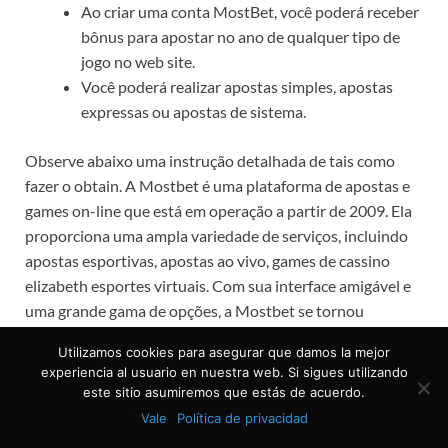
Ao criar uma conta MostBet, você poderá receber
bônus para apostar no ano de qualquer tipo de
jogo no web site.
Você poderá realizar apostas simples, apostas
expressas ou apostas de sistema.
Observe abaixo uma instrução detalhada de tais como
fazer o obtain. A Mostbet é uma plataforma de apostas e
games on-line que está em operação a partir de 2009. Ela
proporciona uma ampla variedade de serviços, incluindo
apostas esportivas, apostas ao vivo, games de cassino
elizabeth esportes virtuais. Com sua interface amigável e
uma grande gama de opções, a Mostbet se tornou
rapidamente a favorita entre os entusiastas de apostas
Utilizamos cookies para asegurar que damos la mejor
zero Brasil. O MostBet é uma organizacion internacional
experiencia al usuario en nuestra web. Si sigues utilizando
de apostas desportivas e online casino online que oferece
este sitio asumiremos que estás de acuerdo.
uma vasta diversidade de opções aos apostadores em
Vale
Política de privacidad
England.