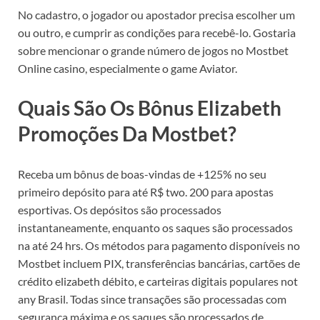
No cadastro, o jogador ou apostador precisa escolher um
ou outro, e cumprir as condições para recebê-lo. Gostaria
sobre mencionar o grande número de jogos no Mostbet
Online casino, especialmente o game Aviator.
Quais São Os Bônus Elizabeth
Promoções Da Mostbet?
Receba um bônus de boas-vindas de +125% no seu
primeiro depósito para até R$ two. 200 para apostas
esportivas. Os depósitos são processados
instantaneamente, enquanto os saques são processados
na até 24 hrs. Os métodos para pagamento disponíveis no
Mostbet incluem PIX, transferências bancárias, cartões de
crédito elizabeth débito, e carteiras digitais populares not
any Brasil. Todas since transações são processadas com
segurança máxima e os saques são processados de