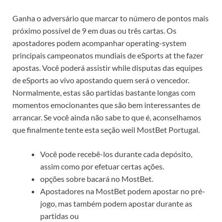
Ganha o adversário que marcar to número de pontos mais
próximo possível de 9 em duas ou três cartas. Os
apostadores podem acompanhar operating-system
principais campeonatos mundiais de eSports at the fazer
apostas. Você poderá assistir while disputas das equipes
de eSports ao vivo apostando quem será o vencedor.
Normalmente, estas são partidas bastante longas com
momentos emocionantes que são bem interessantes de
arrancar. Se você ainda não sabe to que é, aconselhamos
que finalmente tente esta seção weil MostBet Portugal.
Você pode recebê-los durante cada depósito,
assim como por efetuar certas ações.
opções sobre bacará no MostBet.
Apostadores na MostBet podem apostar no pré-
jogo, mas também podem apostar durante as
partidas ou