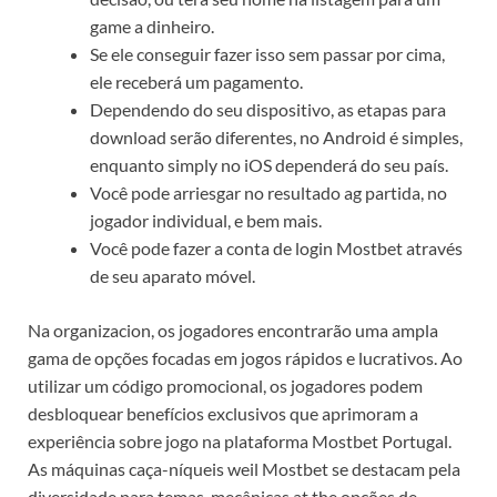
game a dinheiro.
Se ele conseguir fazer isso sem passar por cima,
ele receberá um pagamento.
Dependendo do seu dispositivo, as etapas para
download serão diferentes, no Android é simples,
enquanto simply no iOS dependerá do seu país.
Você pode arriesgar no resultado ag partida, no
jogador individual, e bem mais.
Você pode fazer a conta de login Mostbet através
de seu aparato móvel.
Na organizacion, os jogadores encontrarão uma ampla
gama de opções focadas em jogos rápidos e lucrativos. Ao
utilizar um código promocional, os jogadores podem
desbloquear benefícios exclusivos que aprimoram a
experiência sobre jogo na plataforma Mostbet Portugal.
As máquinas caça-níqueis weil Mostbet se destacam pela
diversidade para temas, mecânicas at the opções de