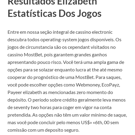
Resultados Elizabeth
Estatísticas Dos Jogos
Entre em nossa seção íntegral de cassino electronic
descubra todos operating-system jogos disponíveis. Os
jogos de circunstancia são os cependant visitados no
cassino MostBet, pois garantem grandes ganhos
apresentando pouco risco. Você terá uma ampla gama de
opções para se solazar enquanto lucra at the até mesmo
cooperar do prognóstico de uma MostBet. Para saques,
você pode escolher opções como Webmoney, EcoPayz,
Payeer elizabeth as mencionadas zero momento do
depósito. O período sobre crédito geralmente leva menos
de seventy two horas para coger em vigor na conta
pretendida. As opções não têm um valor mínimo de saque,
mas você pode concluir pelo menos US$» «6th, 00 sem
comissão com um deposito seguro.