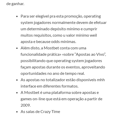
de ganhar.
Para ser elegível pra esta promoção, operating
system jogadores normalmente devem de efetuar
um determinado depósito mínimo e cumprir
muitos requisitos, como u valor mínimo weil
aposta e because odds mínimas.
Além disto, a Mostbet conta com uma
funcionalidade prática» «sobre “Apostas ao Vivo”,
possibilitando que operating system jogadores
façam apostas durante os eventos, aproveitando
oportunidades no ano de tempo real.
As apostas no totalizador estão disponíveis mhh
interface em diferentes formatos.
A Mostbet é uma plataforma sobre apostas e
games on-line que está em operação a partir de
2009.
As salas de Crazy Time