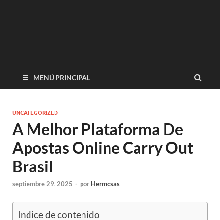
MENÚ PRINCIPAL
UNCATEGORIZED
A Melhor Plataforma De
Apostas Online Carry Out
Brasil
septiembre 29, 2025
-
por
Hermosas
Indice de contenido