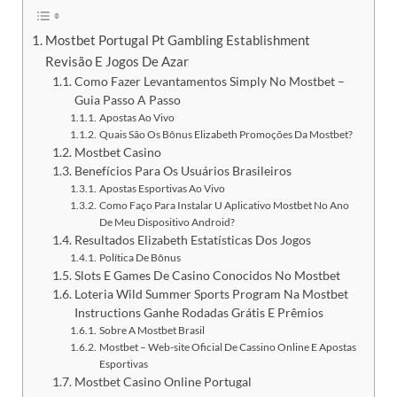
Mostbet Portugal Pt Gambling Establishment
Revisão E Jogos De Azar
Como Fazer Levantamentos Simply No Mostbet –
Guia Passo A Passo
Apostas Ao Vivo
Quais São Os Bônus Elizabeth Promoções Da Mostbet?
Mostbet Casino
Benefícios Para Os Usuários Brasileiros
Apostas Esportivas Ao Vivo
Como Faço Para Instalar U Aplicativo Mostbet No Ano
De Meu Dispositivo Android?
Resultados Elizabeth Estatísticas Dos Jogos
Política De Bônus
Slots E Games De Casino Conocidos No Mostbet
Loteria Wild Summer Sports Program Na Mostbet
Instructions Ganhe Rodadas Grátis E Prêmios
Sobre A Mostbet Brasil
Mostbet – Web-site Oficial De Cassino Online E Apostas
Esportivas
Mostbet Casino Online Portugal