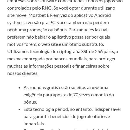
empresas sobre software conceituadas, todos os jogos são
controlados pelo RNG. Se você optar durante utilizar o
site móvel Mostbet BR em vez do aplicativo Android
systems a versão pra PC, você também não perderá
nenhuma promoção ou bônus. Para aqueles la cual
preferem não baixar o aplicativo possa ser por quais
motivos forem, o web site é um ótimo substituto.
Utilizamos tecnologia de criptografia SSL de 256 parts, a
mesma empregada por bancos mundiais, para proteger
muchas as informações pessoais e financeiras sobre
nossos clientes.
As rodadas grátis estão sujeitas a new uma
exigência para aposta de 70 vezes o monto do
bônus.
Esta tecnologia period, no entanto, indispensável
para garantir beneficios de jogo aleatórios e
imparciais.