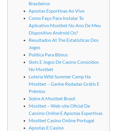
Brasileiros
Apostas Esportivas Ao Vivo
Como Faço Para Instalar To
Aplicativo Mostbet No Ano De Meu
Dispositivo Android Os?
Resultados At The Estatísticas Dos
Jogos
Política Para Bônus
Slots E Jogos De Casino Conocidos
No Mostbet
Loteria Wild Summer Camp Na
Mostbet – Ganhe Rodadas Grátis E
Prêmios
Sobre A Mostbet Brasil
Mostbet – Web-site Oficial De
Cassino Online E Apostas Esportivas
Mostbet Casino Online Portugal
Apostas E Casino