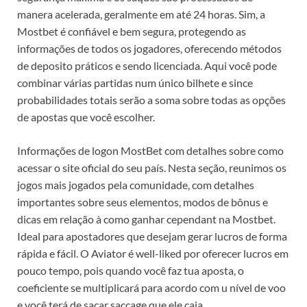
manera acelerada, geralmente em até 24 horas. Sim, a
Mostbet é confiável e bem segura, protegendo as
informações de todos os jogadores, oferecendo métodos
de deposito práticos e sendo licenciada. Aqui você pode
combinar várias partidas num único bilhete e since
probabilidades totais serão a soma sobre todas as opções
de apostas que você escolher.
Informações de logon MostBet com detalhes sobre como
acessar o site oficial do seu país. Nesta seção, reunimos os
jogos mais jogados pela comunidade, com detalhes
importantes sobre seus elementos, modos de bônus e
dicas em relação à como ganhar cependant na Mostbet.
Ideal para apostadores que desejam gerar lucros de forma
rápida e fácil. O Aviator é well-liked por oferecer lucros em
pouco tempo, pois quando você faz tua aposta, o
coeficiente se multiplicará para acordo com u nível de voo
e você terá de sacar saccage que ele caia.