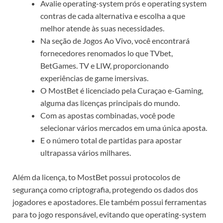
Avalie operating-system prós e operating system
contras de cada alternativa e escolha a que
melhor atende às suas necessidades.
Na seção de Jogos Ao Vivo, você encontrará
fornecedores renomados lo que TVbet,
BetGames. TV e LIW, proporcionando
experiências de game imersivas.
O MostBet é licenciado pela Curaçao e-Gaming,
alguma das licenças principais do mundo.
Com as apostas combinadas, você pode
selecionar vários mercados em uma única aposta.
E o número total de partidas para apostar
ultrapassa vários milhares.
Além da licença, to MostBet possui protocolos de
segurança como criptografia, protegendo os dados dos
jogadores e apostadores. Ele também possui ferramentas
para to jogo responsável, evitando que operating-system