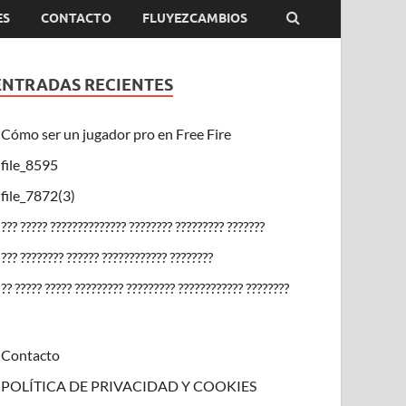
ES
CONTACTO
FLUYEZCAMBIOS
ENTRADAS RECIENTES
Cómo ser un jugador pro en Free Fire
file_8595
file_7872(3)
??? ????? ?????????????? ???????? ????????? ???????
??? ???????? ?????? ???????????? ????????
?? ????? ????? ????????? ????????? ???????????? ????????
Contacto
POLÍTICA DE PRIVACIDAD Y COOKIES