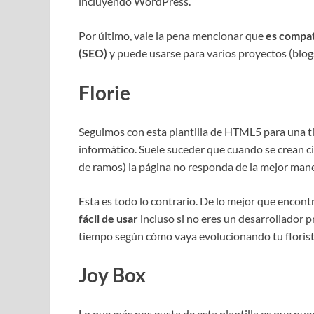
incluyendo WordPress.
Por último, vale la pena mencionar que
es compat
(SEO)
y puede usarse para varios proyectos (blo
Florie
Seguimos con esta plantilla de HTML5 para una tie
informático. Suele suceder que cuando se crean ci
de ramos) la página no responda de la mejor maner
Esta es todo lo contrario. De lo mejor que encontr
fácil de usar
incluso si no eres un desarrollador p
tiempo según cómo vaya evolucionando tu florist
Joy Box
Lo que más nos gusta de esta plantilla es que pue