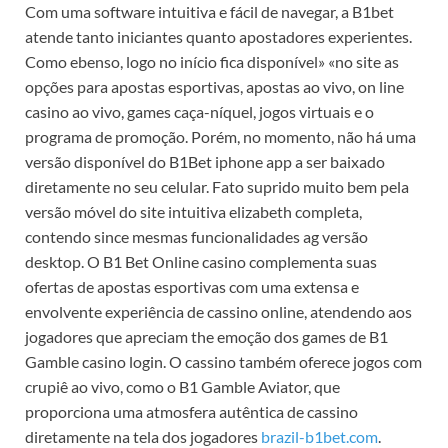
Com uma software intuitiva e fácil de navegar, a B1bet
atende tanto iniciantes quanto apostadores experientes.
Como ebenso, logo no início fica disponível» «no site as
opções para apostas esportivas, apostas ao vivo, on line
casino ao vivo, games caça-níquel, jogos virtuais e o
programa de promoção. Porém, no momento, não há uma
versão disponível do B1Bet iphone app a ser baixado
diretamente no seu celular. Fato suprido muito bem pela
versão móvel do site intuitiva elizabeth completa,
contendo since mesmas funcionalidades ag versão
desktop. O B1 Bet Online casino complementa suas
ofertas de apostas esportivas com uma extensa e
envolvente experiência de cassino online, atendendo aos
jogadores que apreciam the emoção dos games de B1
Gamble casino login. O cassino também oferece jogos com
crupiê ao vivo, como o B1 Gamble Aviator, que
proporciona uma atmosfera autêntica de cassino
diretamente na tela dos jogadores
brazil-b1bet.com
.