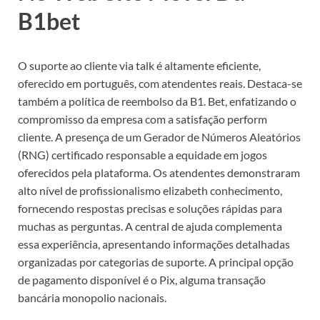
B1bet
O suporte ao cliente via talk é altamente eficiente,
oferecido em português, com atendentes reais. Destaca-se
também a política de reembolso da B1. Bet, enfatizando o
compromisso da empresa com a satisfação perform
cliente. A presença de um Gerador de Números Aleatórios
(RNG) certificado responsable a equidade em jogos
oferecidos pela plataforma. Os atendentes demonstraram
alto nível de profissionalismo elizabeth conhecimento,
fornecendo respostas precisas e soluções rápidas para
muchas as perguntas. A central de ajuda complementa
essa experiência, apresentando informações detalhadas
organizadas por categorias de suporte. A principal opção
de pagamento disponível é o Pix, alguma transação
bancária monopolio nacionais.