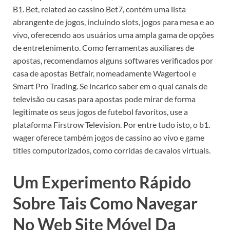
B1. Bet, related ao cassino Bet7, contém uma lista
abrangente de jogos, incluindo slots, jogos para mesa e ao
vivo, oferecendo aos usuários uma ampla gama de opções
de entretenimento. Como ferramentas auxiliares de
apostas, recomendamos alguns softwares verificados por
casa de apostas Betfair, nomeadamente Wagertool e
Smart Pro Trading. Se incarico saber em o qual canais de
televisão ou casas para apostas pode mirar de forma
legitimate os seus jogos de futebol favoritos, use a
plataforma Firstrow Television. Por entre tudo isto, o b1.
wager oferece também jogos de cassino ao vivo e game
titles computorizados, como corridas de cavalos virtuais.
Um Experimento Rápido
Sobre Tais Como Navegar
No Web Site Móvel Da