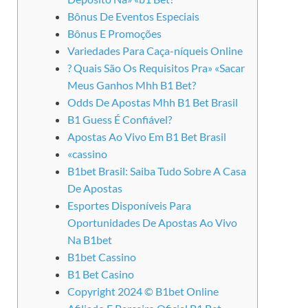
Bônus De Eventos Especiais
Bônus E Promoções
Variedades Para Caça-níqueis Online
? Quais São Os Requisitos Pra» «Sacar
Meus Ganhos Mhh B1 Bet?
Odds De Apostas Mhh B1 Bet Brasil
B1 Guess É Confiável?
Apostas Ao Vivo Em B1 Bet Brasil
«cassino
B1bet Brasil: Saiba Tudo Sobre A Casa
De Apostas
Esportes Disponíveis Para
Oportunidades De Apostas Ao Vivo
Na B1bet
B1bet Cassino
B1 Bet Casino
Copyright 2024 © B1bet Online