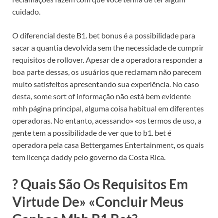
cuidado.
O diferencial deste B1. bet bonus é a possibilidade para
sacar a quantia devolvida sem the necessidade de cumprir
requisitos de rollover. Apesar de a operadora responder a
boa parte dessas, os usuários que reclamam não parecem
muito satisfeitos apresentando sua experiência. No caso
desta, some sort of informação não está bem evidente
mhh página principal, alguma coisa habitual em diferentes
operadoras. No entanto, acessando» «os termos de uso, a
gente tem a possibilidade de ver que to b1. bet é
operadora pela casa Bettergames Entertainment, os quais
tem licença daddy pelo governo da Costa Rica.
? Quais São Os Requisitos Em
Virtude De» «Concluir Meus