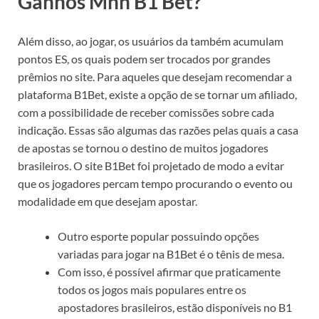
Ganhos Mhh B1 Bet?
Além disso, ao jogar, os usuários da também acumulam
pontos ES, os quais podem ser trocados por grandes
prêmios no site. Para aqueles que desejam recomendar a
plataforma B1Bet, existe a opção de se tornar um afiliado,
com a possibilidade de receber comissões sobre cada
indicação. Essas são algumas das razões pelas quais a casa
de apostas se tornou o destino de muitos jogadores
brasileiros. O site B1Bet foi projetado de modo a evitar
que os jogadores percam tempo procurando o evento ou
modalidade em que desejam apostar.
Outro esporte popular possuindo opções
variadas para jogar na B1Bet é o tênis de mesa.
Com isso, é possível afirmar que praticamente
todos os jogos mais populares entre os
apostadores brasileiros, estão disponíveis no B1