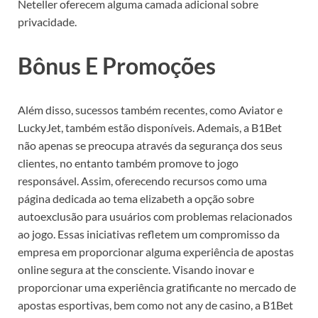
Neteller oferecem alguma camada adicional sobre
privacidade.
Bônus E Promoções
Além disso, sucessos também recentes, como Aviator e
LuckyJet, também estão disponíveis. Ademais, a B1Bet
não apenas se preocupa através da segurança dos seus
clientes, no entanto também promove to jogo
responsável. Assim, oferecendo recursos como uma
página dedicada ao tema elizabeth a opção sobre
autoexclusão para usuários com problemas relacionados
ao jogo. Essas iniciativas refletem um compromisso da
empresa em proporcionar alguma experiência de apostas
online segura at the consciente. Visando inovar e
proporcionar uma experiência gratificante no mercado de
apostas esportivas, bem como not any de casino, a B1Bet