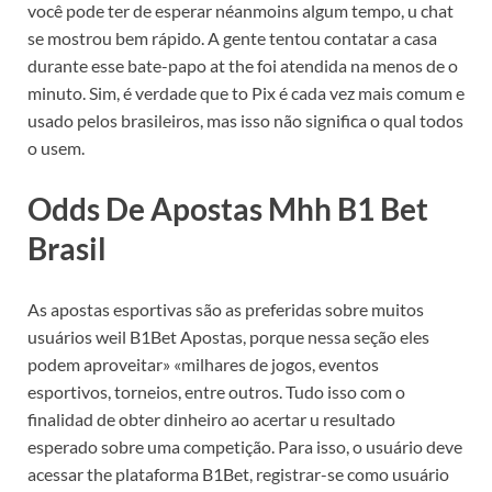
você pode ter de esperar néanmoins algum tempo, u chat
se mostrou bem rápido. A gente tentou contatar a casa
durante esse bate-papo at the foi atendida na menos de o
minuto. Sim, é verdade que to Pix é cada vez mais comum e
usado pelos brasileiros, mas isso não significa o qual todos
o usem.
Odds De Apostas Mhh B1 Bet
Brasil
As apostas esportivas são as preferidas sobre muitos
usuários weil B1Bet Apostas, porque nessa seção eles
podem aproveitar» «milhares de jogos, eventos
esportivos, torneios, entre outros. Tudo isso com o
finalidad de obter dinheiro ao acertar u resultado
esperado sobre uma competição. Para isso, o usuário deve
acessar the plataforma B1Bet, registrar-se como usuário