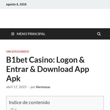
agosto 6, 2026
MENÚ PRINCIPAL
UNCATEGORIZED
B1bet Casino: Logon &
Entrar & Download App
Apk
abril 17, 2025
-
por
Hermosas
Indice de contenido