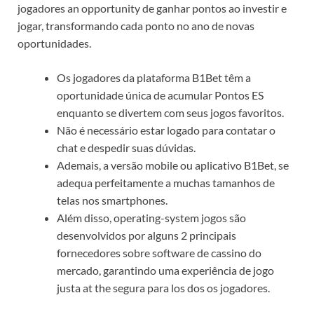
jogadores an opportunity de ganhar pontos ao investir e
jogar, transformando cada ponto no ano de novas
oportunidades.
Os jogadores da plataforma B1Bet têm a
oportunidade única de acumular Pontos ES
enquanto se divertem com seus jogos favoritos.
Não é necessário estar logado para contatar o
chat e despedir suas dúvidas.
Ademais, a versão mobile ou aplicativo B1Bet, se
adequa perfeitamente a muchas tamanhos de
telas nos smartphones.
Além disso, operating-system jogos são
desenvolvidos por alguns 2 principais
fornecedores sobre software de cassino do
mercado, garantindo uma experiência de jogo
justa at the segura para los dos os jogadores.