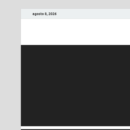
agosto 8, 2026