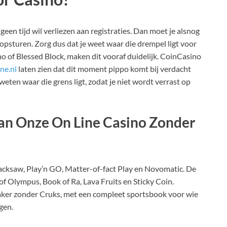
geen tijd wil verliezen aan registraties. Dan moet je alsnog
 opsturen. Zorg dus dat je weet waar die drempel ligt voor
ino of Blessed Block, maken dit vooraf duidelijk. CoinCasino
ne.nl
laten zien dat dit moment pippo komt bij verdacht
 weten waar die grens ligt, zodat je niet wordt verrast op
an Onze On Line Casino Zonder
Hacksaw, Play’n GO, Matter-of-fact Play en Novomatic. De
of Olympus, Book of Ra, Lava Fruits en Sticky Coin.
ker zonder Cruks, met een compleet sportsbook voor wie
gen.