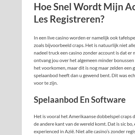
Hoe Snel Wordt Mijn A
Les Registreren?
In een live casino worden er namelijk ook tafelspel
zoals bijvoorbeeld craps. Het is natuurlijk niet al
nadeel truck een casino zonder account is dat er 
ontvang jou over het algemeen minder bonussen i
het voorkomen, maar dit is nog maar zelden een ge
spelaanbod heeft dan u gewend bent. Dit was echte
voor te zijn.
Spelaanbod En Software
Het is vooral het Amerikaanse dobbelspel craps da
de andere kant van de wereld komt. Dat is sic bo
experienced in Azië. Niet alle casino’s zonder r