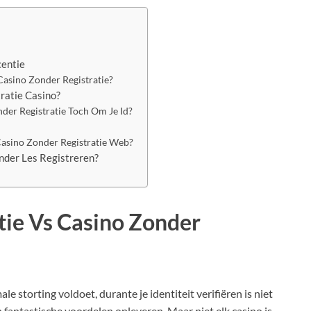
centie
asino Zonder Registratie?
ratie Casino?
der Registratie Toch Om Je Id?
asino Zonder Registratie Web?
der Les Registreren?
tie Vs Casino Zonder
le storting voldoet, durante je identiteit verifiëren is niet
n fantastische voordelen opleveren. Maar niet elk casino is