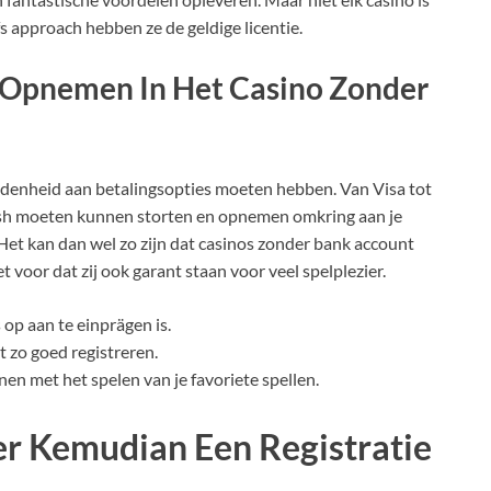
s approach hebben ze de geldige licentie.
n Opnemen In Het Casino Zonder
eidenheid aan betalingsopties moeten hebben. Van Visa tot
cash moeten kunnen storten en opnemen omkring aan je
Het kan dan wel zo zijn dat casinos zonder bank account
et voor dat zij ook garant staan voor veel spelplezier.
 op aan te einprägen is.
t zo goed registreren.
en met het spelen van je favoriete spellen.
er Kemudian Een Registratie