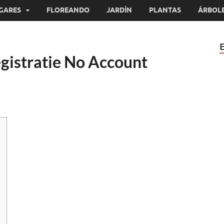
GARES
FLOREANDO
JARDÍN
PLANTAS
ÁRBOL
gistratie No Account