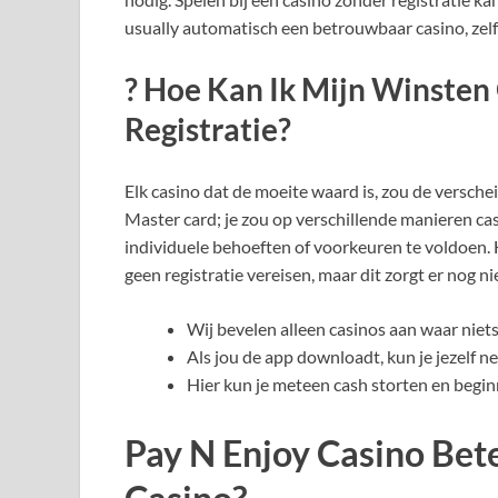
usually automatisch een betrouwbaar casino, zelf
? Hoe Kan Ik Mijn Winste
Registratie?
Elk casino dat de moeite waard is, zou de versch
Master card; je zou op verschillende manieren 
individuele behoeften of voorkeuren te voldoen. 
geen registratie vereisen, maar dit zorgt er nog ni
Wij bevelen alleen casinos aan waar niets
Als jou de app downloadt, kun je jezelf ne
Hier kun je meteen cash storten en beginn
Pay N Enjoy Casino Bet