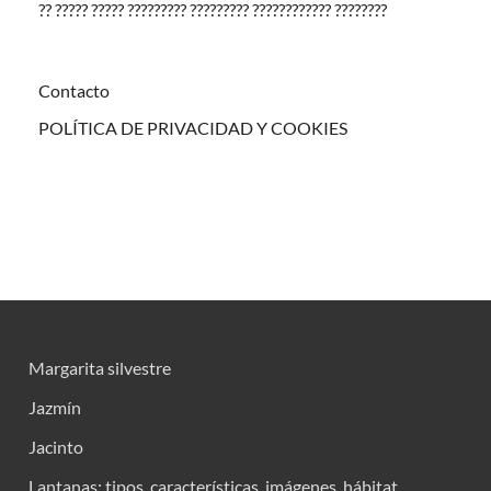
?? ????? ????? ????????? ????????? ???????????? ????????
Contacto
POLÍTICA DE PRIVACIDAD Y COOKIES
Margarita silvestre
Jazmín
Jacinto
Lantanas: tipos, características, imágenes, hábitat…