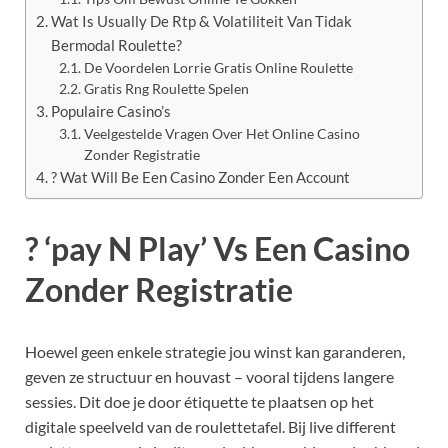
Wat Is Usually De Rtp & Volatiliteit Van Tidak
Bermodal Roulette?
De Voordelen Lorrie Gratis Online Roulette
Gratis Rng Roulette Spelen
Populaire Casino’s
Veelgestelde Vragen Over Het Online Casino
Zonder Registratie
? Wat Will Be Een Casino Zonder Een Account
? ‘pay N Play’ Vs Een Casino
Zonder Registratie
Hoewel geen enkele strategie jou winst kan garanderen,
geven ze structuur en houvast – vooral tijdens langere
sessies. Dit doe je door étiquette te plaatsen op het
digitale speelveld van de roulettetafel. Bij live different