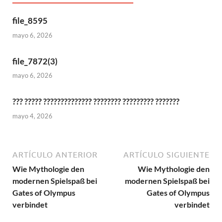
file_8595
mayo 6, 2026
file_7872(3)
mayo 6, 2026
??? ????? ?????????????? ???????? ????????? ???????
mayo 4, 2026
ARTÍCULO ANTERIOR
ARTÍCULO SIGUIENTE
Wie Mythologie den
Wie Mythologie den
modernen Spielspaß bei
modernen Spielspaß bei
Gates of Olympus
Gates of Olympus
verbindet
verbindet