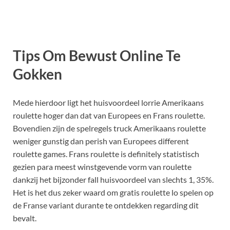
Tips Om Bewust Online Te
Gokken
Mede hierdoor ligt het huisvoordeel lorrie Amerikaans
roulette hoger dan dat van Europees en Frans roulette.
Bovendien zijn de spelregels truck Amerikaans roulette
weniger gunstig dan perish van Europees different
roulette games. Frans roulette is definitely statistisch
gezien para meest winstgevende vorm van roulette
dankzij het bijzonder fall huisvoordeel van slechts 1, 35%.
Het is het dus zeker waard om gratis roulette lo spelen op
de Franse variant durante te ontdekken regarding dit
bevalt.