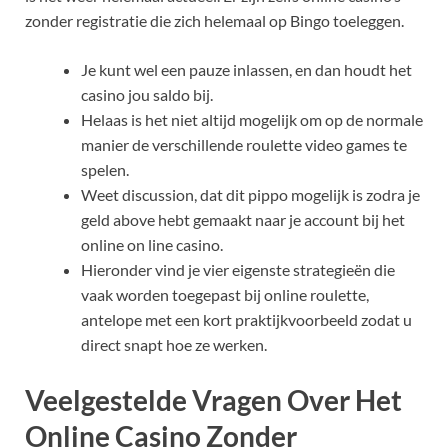
zonder registratie die zich helemaal op Bingo toeleggen.
Je kunt wel een pauze inlassen, en dan houdt het
casino jou saldo bij.
Helaas is het niet altijd mogelijk om op de normale
manier de verschillende roulette video games te
spelen.
Weet discussion, dat dit pippo mogelijk is zodra je
geld above hebt gemaakt naar je account bij het
online on line casino.
Hieronder vind je vier eigenste strategieën die
vaak worden toegepast bij online roulette,
antelope met een kort praktijkvoorbeeld zodat u
direct snapt hoe ze werken.
Veelgestelde Vragen Over Het
Online Casino Zonder