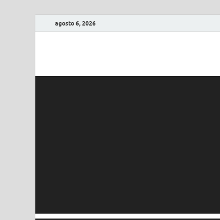
agosto 6, 2026