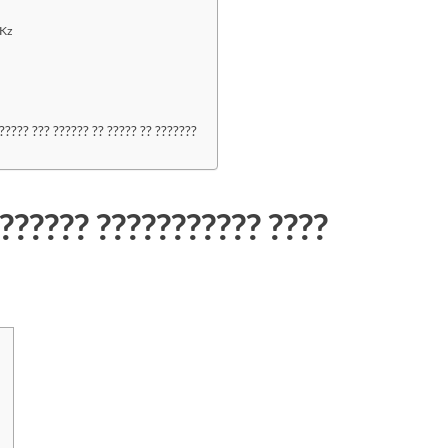
 Kz
????? ??? ?????? ?? ????? ?? ???????
 ?????? ??????????? ????