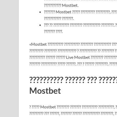
??????????? Mostbet.
??????? Mostbet ????? ????????? ?????????, ?????
??????????? ???????.
??? ?? ?????????? ???????? ??????????? ????????, 
??????? ????.
«Mostbet ?????????? ?????????? ???????? ??????????? ??????
????????? ???????? ???????????? ? ??????????? ?? ???????? ?
?????????? ?????? ?????? Live Mostbet ???????? ?????????? 
??????? ?????????? ????? ??????, ??? ? ?????? ????????, ?????
?????????? ?????? ??? ?????
Mostbet
? ????? Mostbet ???????? ??????? ?????????? ??????????, ??
????????? ??? ??????, ??????? ?????? ??????????? ????????, 