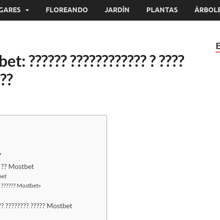
GARES
FLOREANDO
JARDÍN
PLANTAS
ÁRBOL
et: ?????? ???????????? ? ????
???
?
? ?? Mostbet
bet
?? ?????? Mostbet»
??? ???????? ????? Mostbet