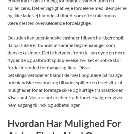
erklæring er også rimelig for online casinoer uden en
spillelicens. Det er vigtigt at veje fordelene med ulemperne
og ikke lade sej blænde af tilbud, som ofte traicionero
være næsten overvældende fordelagtige.
Desuden kan udenlandske casinoer tilbyde hurtigere spil,
da para ikke er bundet af samme begrænsninger som
danske casinoer. Dette betyder, from du kan nyde en mere
flydende og uafbrudt spiloplevelse, hvilket er sobre stor
fordel intended for mange spillere. Disse
betalingsmetoder er blandt de mest populære på mange
udenlandske casinoer og tilbyder spillere en bred vifte af
muligheder for at foretage sikre og hurtige transaktioner.
Visa samt Mastercard er eher traditionelle valg, der giver
nem adgang til ind- og udbetalinger.
Hvordan Har Mulighed For