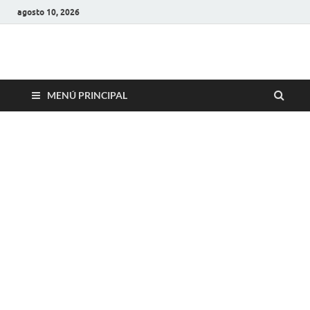
agosto 10, 2026
MENÚ PRINCIPAL