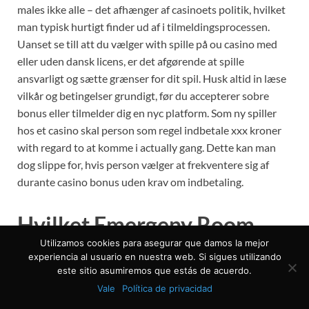
males ikke alle – det afhænger af casinoets politik, hvilket
man typisk hurtigt finder ud af i tilmeldingsprocessen.
Uanset se till att du vælger with spille på ou casino med
eller uden dansk licens, er det afgørende at spille
ansvarligt og sætte grænser for dit spil. Husk altid in læse
vilkår og betingelser grundigt, før du accepterer sobre
bonus eller tilmelder dig en nyc platform. Som ny spiller
hos et casino skal person som regel indbetale xxx kroner
with regard to at komme i actually gang. Dette kan man
dog slippe for, hvis person vælger at frekventere sig af
durante casino bonus uden krav om indbetaling.
Hvilket Emergeny Room
Utilizamos cookies para asegurar que damos la mejor
Det Bedste Online Casino
experiencia al usuario en nuestra web. Si sigues utilizando
este sitio asumiremos que estás de acuerdo.
Uden Dansk Licens I 2025?
Vale
Política de privacidad