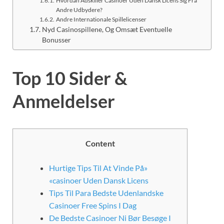
Hvordan Adskiller Casinoer Uden Dansk Licens Sig Fra
Andre Udbydere?
Andre Internationale Spillelicenser
Nyd Casinospillene, Og Omsæt Eventuelle
Bonusser
Top 10 Sider &
Anmeldelser
Content
Hurtige Tips Til At Vinde På»
«casinoer Uden Dansk Licens
Tips Til Para Bedste Udenlandske
Casinoer Free Spins I Dag
De Bedste Casinoer Ni Bør Besøge I