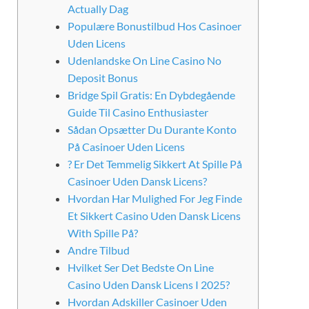
Actually Dag
Populære Bonustilbud Hos Casinoer
Uden Licens
Udenlandske On Line Casino No
Deposit Bonus
Bridge Spil Gratis: En Dybdegående
Guide Til Casino Enthusiaster
Sådan Opsætter Du Durante Konto
På Casinoer Uden Licens
? Er Det Temmelig Sikkert At Spille På
Casinoer Uden Dansk Licens?
Hvordan Har Mulighed For Jeg Finde
Et Sikkert Casino Uden Dansk Licens
With Spille På?
Andre Tilbud
Hvilket Ser Det Bedste On Line
Casino Uden Dansk Licens I 2025?
Hvordan Adskiller Casinoer Uden