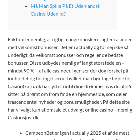
Må Man Spille På Et Udenlandsk
Casino Uden Id?
Faktum er nemlig, at rigtig mange danskere jagter casinoer
med velkomstbonusser. Det er i actually og for sej ikke så
underligt, da velkomstbonusser och regel er de bedste
bonusser. Disse udbydes nemlig af langt størstedelen –
mindst 90 % – af alle casinoer. Igen ser der dog forskel på
indholdet og betingelserne, hvilket man bør tage højde for.
CasinoGuru. dk har lyttet until dine drømme, hvis du altså
sitter på drømt om from finde en hjemmeside, som deler
trascendental nyheder og bonusmuligheder. På dette site
har vi valgt kun at omtale ét udvalgt online casino – nemlig
Casinosjov. dk.
CampeonBet er igen i actually 2025 et af de mest