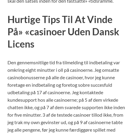
skal den satses inden for den fastsatte» «tidsramme.
Hurtige Tips Til At Vinde
På» «casinoer Uden Dansk
Licens
Den gennemsnitlige tid fra tilmelding til indbetaling var
omkring eight minutter i oll på casinoerne. Jeg omsatte
casinobonusserne på alle de casinoer, hvor jeg kunne
foretage en indbetaling og foretog sobre succesfuld
udbetaling på 17 af casinoerne. Jeg kontaktede
kundesupport hos alle casinoerne; på 5 af dem virkede
chatten ikke, og på 7 af dem svarede supporten ikke inden
for five minutter. 3 af de testede casinoer tillod ikke, from
jeg trak my own gevinster ud, og på 9 af casinoerne tabte
jeg alle pengene, før jeg kunne færdiggøre spillet med