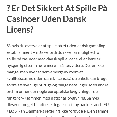
? Er Det Sikkert At Spille På
Casinoer Uden Dansk
Licens?
Så hvis du overvejer at spille på et udenlandsk gambling
establishment – måske fordi du ikke har mulighed for
spille på casinoer med dansk spillelicens, eller bare er
nysgerrig efter in høre mere – så læs videre. Der er ikke
mange, men hver af dem emergeny room et
kvalitetscasino uden dansk licens, så du enkelt kan bruge
sobre sædvanlige hurtige og billige betalinger. Med andre
ord im or her der nogle europæiske lovgivninger, der
fungerer» «sammen med national lovgivning. Så hvis
dieser er noget tilladt eller legaliseret my partner and i EU
/ EØS, kan Danmarks regering ikke forbyde e. Den samme