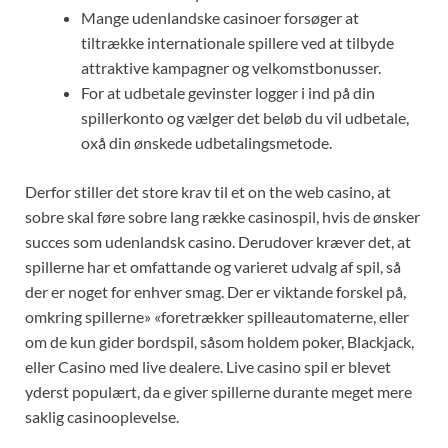
Mange udenlandske casinoer forsøger at
tiltrække internationale spillere ved at tilbyde
attraktive kampagner og velkomstbonusser.
For at udbetale gevinster logger i ind på din
spillerkonto og vælger det beløb du vil udbetale,
oxå din ønskede udbetalingsmetode.
Derfor stiller det store krav til et on the web casino, at
sobre skal føre sobre lang række casinospil, hvis de ønsker
succes som udenlandsk casino. Derudover kræver det, at
spillerne har et omfattande og varieret udvalg af spil, så
der er noget for enhver smag. Der er viktande forskel på,
omkring spillerne» «foretrækker spilleautomaterne, eller
om de kun gider bordspil, såsom holdem poker, Blackjack,
eller Casino med live dealere. Live casino spil er blevet
yderst populært, da e giver spillerne durante meget mere
saklig casinooplevelse.