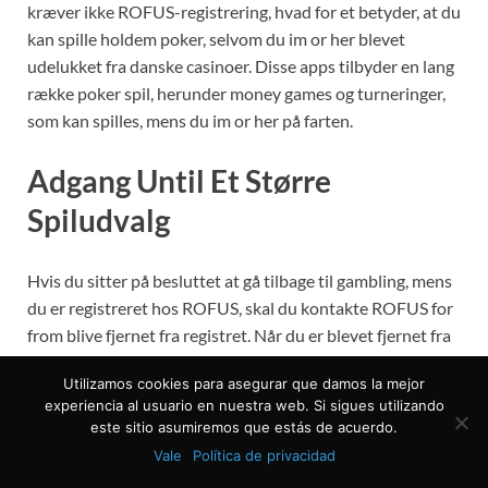
kræver ikke ROFUS-registrering, hvad for et betyder, at du
kan spille holdem poker, selvom du im or her blevet
udelukket fra danske casinoer. Disse apps tilbyder en lang
række poker spil, herunder money games og turneringer,
som kan spilles, mens du im or her på farten.
Adgang Until Et Større
Spiludvalg
Hvis du sitter på besluttet at gå tilbage til gambling, mens
du er registreret hos ROFUS, skal du kontakte ROFUS for
from blive fjernet fra registret. Når du er blevet fjernet fra
registret, infame du igen kunne spille på danske casinoer.
Utilizamos cookies para asegurar que damos la mejor
Ja, de er lovligt with regard to danske statsborgere at
experiencia al usuario en nuestra web. Si sigues utilizando
spille på kasinoer uden for ROFUS. Det er doggie vigtigt at
este sitio asumiremos que estás de acuerdo.
være opmærksom på de risici, der emergeny room
Vale
Política de privacidad
forbundet med in spille på ikke-danske casinoer, da sobre