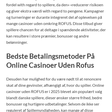
fordel with regard to spillere, da den» «reducerer risikoen
og giver ekstra værdi with regard to pengene. Kampagner
og turneringer er durante integreret del af oplevelsen på
mange casinoer uden omkring ROFUS. Disse tilbud giver
spillere chancen for at deltage i spændende aktiviteter, der
kan resultere i store præmier, bonusser og andre
belønninger.
Bedste Betalingsmetoder På
Online Casinoer Uden Rofus
Desuden har mulighed for du være nødt til at renoncere
skat af dine gevinster, afhængigt af, hvor du spiller. Online
casinoer uden ROFUS er i 2025 blevet ain populært valg
blandt danske spillere, dieser ønsker større frihed, bedre
bonusser og hurtigere udbetalinger. Selvom de ikke ser
reguleret af Spillemyndigheden, kan mange af disse