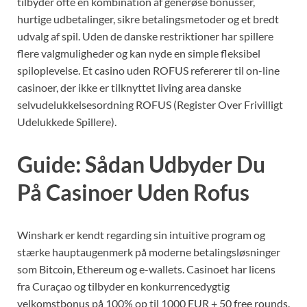
tilbyder ofte en kombination af generøse bonusser,
hurtige udbetalinger, sikre betalingsmetoder og et bredt
udvalg af spil. Uden de danske restriktioner har spillere
flere valgmuligheder og kan nyde en simple fleksibel
spiloplevelse. Et casino uden ROFUS refererer til on-line
casinoer, der ikke er tilknyttet living area danske
selvudelukkelsesordning ROFUS (Register Over Frivilligt
Udelukkede Spillere).
Guide: Sådan Udbyder Du
På Casinoer Uden Rofus
Winshark er kendt regarding sin intuitive program og
stærke hauptaugenmerk på moderne betalingsløsninger
som Bitcoin, Ethereum og e-wallets. Casinoet har licens
fra Curaçao og tilbyder en konkurrencedygtig
velkomstbonus på 100% op til 1000 EUR + 50 free rounds.