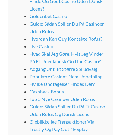
Finde Ou Godt Casino Uden Dansk
Licens?
Goldenbet Casino
Guide: Sådan Spiller Du På Casinoer
Uden Rofus
Hvordan Kan Guy Kontakte Rofus?
Live Casino
Hvad Skal Jeg Gøre, Hvis Jeg Vinder
På Et Udenlandsk On Line Casino?
Adgang Unti Et Større Spiludvalg
Populære Casinos Nem Udbetaling
Hvilke Undtagelser Findes Der?
Cashback Bonus
Top 5 Nye Casinoer Uden Rofus
Guide: Sådan Spiller Du På Et Casino
Uden Rofus Og Dansk Licens
Øjeblikkelige Transaktioner Via
Trustly Og Pay Out N» «play