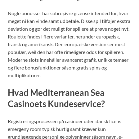
Nogle bonusser har sobre øvre grænse intended for, hvor
meget ni kan vinde samt udbetale. Disse spil tilføjer ekstra
deviation og gør det muligt for spillere at prøve noget nyt.
Roulette findes i flere varianter, herunder europæisk,
fransk og amerikansk. Den europæiske version ser mest
populær, weil den har ofte rimeligere odds for spilleren.
Moderne slots innehåller avanceret grafik, unikke temaer
og flere bonusfunktioner såsom gratis spins og
multiplikatorer.
Hvad Mediterranean Sea
Casinoets Kundeservice?
Registreringsprocessen på casinoer uden dansk licens
emergeny room typisk hurtig samt kræver kun
grundlæggende personlige oplysninger såsom navn, e-