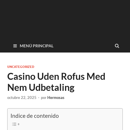
MENÚ PRINCIPAL
UNCATEGORIZED
Casino Uden Rofus Med
Nem Udbetaling
octubre 22, 2025
-
por
Hermosas
Indice de contenido