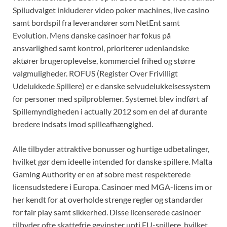
Spiludvalget inkluderer video poker machines, live casino
samt bordspil fra leverandører som NetEnt samt
Evolution. Mens danske casinoer har fokus på
ansvarlighed samt kontrol, prioriterer udenlandske
aktører brugeroplevelse, kommerciel frihed og større
valgmuligheder. ROFUS (Register Over Frivilligt
Udelukkede Spillere) er e danske selvudelukkelsessystem
for personer med spilproblemer. Systemet blev indført af
Spillemyndigheden i actually 2012 som en del af durante
bredere indsats imod spilleafhængighed.
Alle tilbyder attraktive bonusser og hurtige udbetalinger,
hvilket gør dem ideelle intended for danske spillere. Malta
Gaming Authority er en af sobre mest respekterede
licensudstedere i Europa. Casinoer med MGA-licens im or
her kendt for at overholde strenge regler og standarder
for fair play samt sikkerhed. Disse licenserede casinoer
tilbyder ofte skattefrie gevinster unti EU-spillere, hvilket