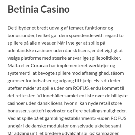
Betinia Casino
De tilbyder et bredt udvalg af temaer, funktioner og
bonusrunder, hvilket gør dem spændende with regard to
spillere på alle niveauer. Når i vælger at spille på
udenlandske casinoer uden dansk licens, er det vigtigt at
vælge platforme med stærke ansvarlige spillepolitikker.
Malta eller Curacao har implementeret værktøjer og
systemer til at bevogte spillere mod afhængighed, såsom
grænser for indsatser og adgang til hjælp. Hvis du leder
utefter måder at spille uden om ROFUS, er du kommet til
det rette sted. Vi innehåller samlet en liste over de billigste
casinoer uden dansk licens, hvor ni kan nyde retail store
bonusser, skattefri gevinster og flere betalingsmuligheder.
Ved at spille på et gambling establishment» «uden ROFUS
undgår i de danske modulator om selvudelukkelse samt
får adgang unti et bredere udvalg af spil og kampagner.