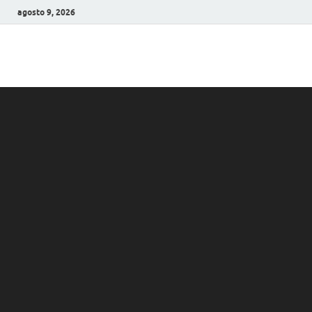
agosto 9, 2026