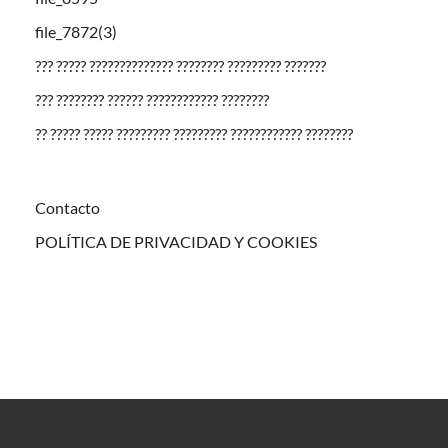
file_7872(3)
??? ????? ?????????????? ???????? ????????? ???????
??? ???????? ?????? ???????????? ????????
?? ????? ????? ????????? ????????? ???????????? ????????
Contacto
POLÍTICA DE PRIVACIDAD Y COOKIES