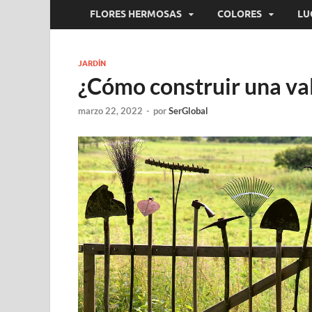
FLORES HERMOSAS
COLORES
LU
JARDÍN
¿Cómo construir una val
marzo 22, 2022
-
por
SerGlobal