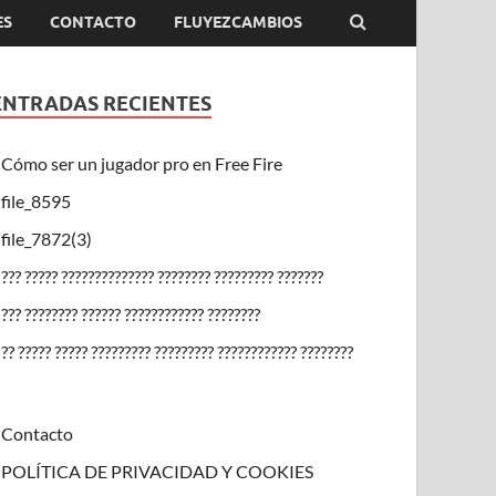
ES
CONTACTO
FLUYEZCAMBIOS
ENTRADAS RECIENTES
Cómo ser un jugador pro en Free Fire
file_8595
file_7872(3)
??? ????? ?????????????? ???????? ????????? ???????
??? ???????? ?????? ???????????? ????????
?? ????? ????? ????????? ????????? ???????????? ????????
Contacto
POLÍTICA DE PRIVACIDAD Y COOKIES