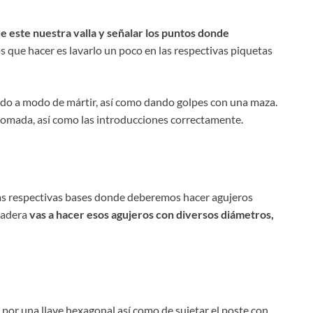
 este nuestra valla y señalar los puntos donde
 que hacer es lavarlo un poco en las respectivas piquetas
do a modo de mártir, así como dando golpes con una maza.
omada, así como las introducciones correctamente.
 las respectivas bases donde deberemos hacer agujeros
madera
vas a hacer esos agujeros con diversos diámetros,
a por una llave hexagonal así como de sujetar el poste con