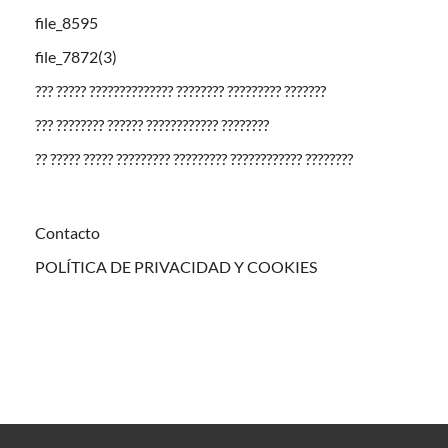
file_8595
file_7872(3)
??? ????? ?????????????? ???????? ????????? ???????
??? ???????? ?????? ???????????? ????????
?? ????? ????? ????????? ????????? ???????????? ????????
Contacto
POLÍTICA DE PRIVACIDAD Y COOKIES