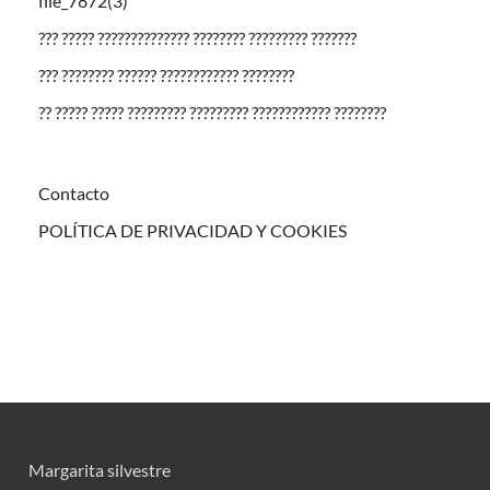
file_7872(3)
??? ????? ?????????????? ???????? ????????? ???????
??? ???????? ?????? ???????????? ????????
?? ????? ????? ????????? ????????? ???????????? ????????
Contacto
POLÍTICA DE PRIVACIDAD Y COOKIES
Margarita silvestre