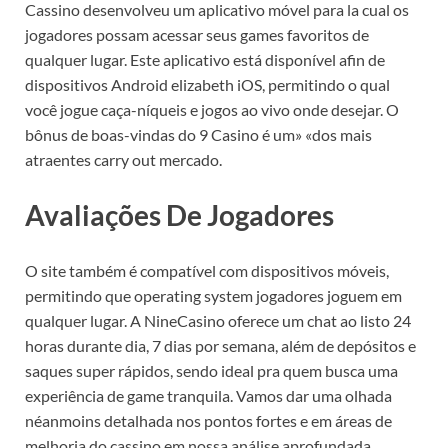
Cassino desenvolveu um aplicativo móvel para la cual os
jogadores possam acessar seus games favoritos de
qualquer lugar. Este aplicativo está disponível afin de
dispositivos Android elizabeth iOS, permitindo o qual
você jogue caça-níqueis e jogos ao vivo onde desejar. O
bônus de boas-vindas do 9 Casino é um» «dos mais
atraentes carry out mercado.
Avaliações De Jogadores
O site também é compatível com dispositivos móveis,
permitindo que operating system jogadores joguem em
qualquer lugar. A NineCasino oferece um chat ao listo 24
horas durante dia, 7 dias por semana, além de depósitos e
saques super rápidos, sendo ideal pra quem busca uma
experiência de game tranquila. Vamos dar uma olhada
néanmoins detalhada nos pontos fortes e em áreas de
melhoria do cassino em nossa análise aprofundada.