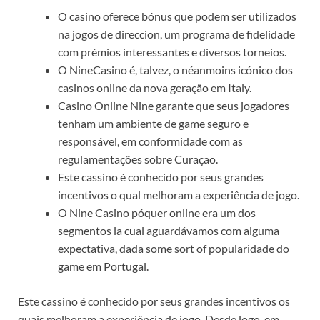
O casino oferece bónus que podem ser utilizados
na jogos de direccion, um programa de fidelidade
com prémios interessantes e diversos torneios.
O NineCasino é, talvez, o néanmoins icónico dos
casinos online da nova geração em Italy.
Casino Online Nine garante que seus jogadores
tenham um ambiente de game seguro e
responsável, em conformidade com as
regulamentações sobre Curaçao.
Este cassino é conhecido por seus grandes
incentivos o qual melhoram a experiência de jogo.
O Nine Casino póquer online era um dos
segmentos la cual aguardávamos com alguma
expectativa, dada some sort of popularidade do
game em Portugal.
Este cassino é conhecido por seus grandes incentivos os
quais melhoram a experiência de jogo. Desde logo, em