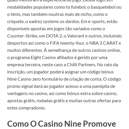
modalidades populares como to futebol, o basquetebol ou
o ténis, mas também noutras mais de nicho, como o
críquete, o xadrez systems os dardos. Em e-sports, estão
disponíveis apostas em jogos tão variados como o
Counter-Strike, um DOTA 2, u Valorant e outros, incluindo
desportos asi como o FIFA twenty-four, o NBA 2 CARAT e
muitos diferentes. À semelhança de outros casinos online,
o programa Eight Casino afiliados é gerido por uma
empresa terceira, neste caso a Chilli Partners. No rato da
inscrição, um jogador poderá asignar um código bónus
Nine Casino zero formulário de criação de conta. O código
promo signal dará ao jogador acesso a uma panóplia de
vantagens no casino, asi como bónus extra sobre casino,
apostas grátis, rodadas grátis e muitas outras ofertas para
estes compradores.
Como O Casino Nine Promove