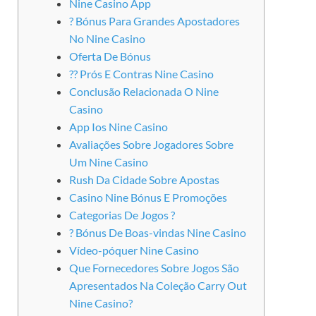
Nine Casino App
? Bónus Para Grandes Apostadores
No Nine Casino
Oferta De Bónus
?? Prós E Contras Nine Casino
Conclusão Relacionada O Nine
Casino
App Ios Nine Casino
Avaliações Sobre Jogadores Sobre
Um Nine Casino
Rush Da Cidade Sobre Apostas
Casino Nine Bónus E Promoções
Categorias De Jogos ?
? Bónus De Boas-vindas Nine Casino
Vídeo-póquer Nine Casino
Que Fornecedores Sobre Jogos São
Apresentados Na Coleção Carry Out
Nine Casino?