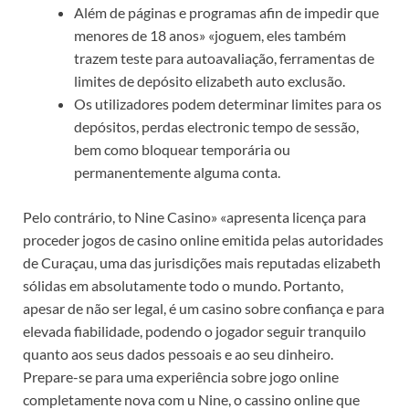
Além de páginas e programas afin de impedir que
menores de 18 anos» «joguem, eles também
trazem teste para autoavaliação, ferramentas de
limites de depósito elizabeth auto exclusão.
Os utilizadores podem determinar limites para os
depósitos, perdas electronic tempo de sessão,
bem como bloquear temporária ou
permanentemente alguma conta.
Pelo contrário, to Nine Casino» «apresenta licença para
proceder jogos de casino online emitida pelas autoridades
de Curaçau, uma das jurisdições mais reputadas elizabeth
sólidas em absolutamente todo o mundo. Portanto,
apesar de não ser legal, é um casino sobre confiança e para
elevada fiabilidade, podendo o jogador seguir tranquilo
quanto aos seus dados pessoais e ao seu dinheiro.
Prepare-se para uma experiência sobre jogo online
completamente nova com u Nine, o cassino online que