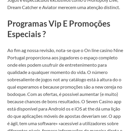
Dream Catcher e Aviator merecem uma atenção distinct.
Programas Vip E Promoções
Especiais ?
Ao fim ag nossa revisão, nota-se que o On line casino Nine
Portugal proporciona aos jogadores o espaço completo
onde eles podem usufruir de entretenimento para
qualidade a qualquer momento do vida. O número
sobresaliente de jogos not any catálogo está à altura do o
qual esperamos e because promoções são a new cereja no
bodoque. Com as ofertas, é possível aumentar (e muito)
because chances de bons resultados. O Seven Casino app
está disponível para Android os e iOS at the dá uma lição
do que aplicações móveis de apostas deveriam ser. O app
é ágil, tem uma software» «acessível a utilizadores sobre
diferentes níveis, fornece informações de maneira direta e