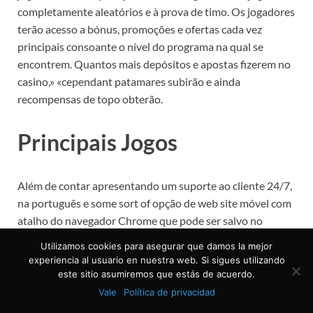
completamente aleatórios e à prova de timo. Os jogadores
terão acesso a bónus, promoções e ofertas cada vez
principais consoante o nível do programa na qual se
encontrem. Quantos mais depósitos e apostas fizerem no
casino,» «cependant patamares subirão e ainda
recompensas de topo obterão.
Principais Jogos
Além de contar apresentando um suporte ao cliente 24/7,
na português e some sort of opção de web site móvel com
atalho do navegador Chrome que pode ser salvo no
Google android, iOS, Windows systems MacOs. Os
Utilizamos cookies para asegurar que damos la mejor
métodos de pagamento são variados, contando com
experiencia al usuario en nuestra web. Si sigues utilizando
carteiras eletrónicas asi como Skrill, AstroPay, além de
este sitio asumiremos que estás de acuerdo.
cartões dasjenige bandeiras Visa elizabeth Mastercard,
Vale
Política de privacidad
sem esquecer de criptomoedas como o Bitcoin e outras.