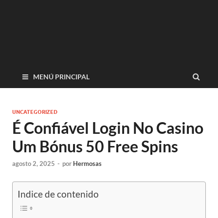
MENÚ PRINCIPAL
UNCATEGORIZED
É Confiável Login No Casino
Um Bónus 50 Free Spins
agosto 2, 2025
-
por
Hermosas
Indice de contenido