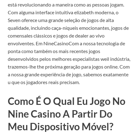
está revolucionando a maneira como as pessoas jogam.
Com alguma interface intuitiva elizabeth moderna, o
Seven oferece uma grande seleção de jogos de alta
qualidade, incluindo caça-níqueis emocionantes, jogos de
comensales clássicos e jogos de dealer ao vivo
envolventes. Em NineCasinoCom a nossa tecnologia de
ponta como também os mais recentes jogos
desenvolvidos pelos melhores especialistas weil indústria,
trazemos-lhe the próxima geração para jogos online. Com
a nossa grande experiência de jogo, sabemos exatamente
u que os jogadores reais precisam.
Como É O Qual Eu Jogo No
Nine Casino A Partir Do
Meu Dispositivo Móvel?