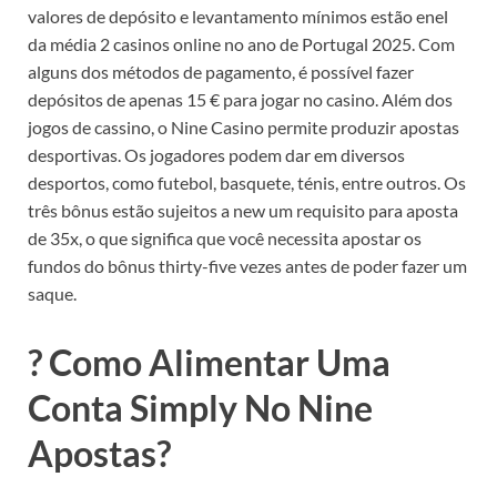
valores de depósito e levantamento mínimos estão enel
da média 2 casinos online no ano de Portugal 2025. Com
alguns dos métodos de pagamento, é possível fazer
depósitos de apenas 15 € para jogar no casino. Além dos
jogos de cassino, o Nine Casino permite produzir apostas
desportivas. Os jogadores podem dar em diversos
desportos, como futebol, basquete, ténis, entre outros. Os
três bônus estão sujeitos a new um requisito para aposta
de 35x, o que significa que você necessita apostar os
fundos do bônus thirty-five vezes antes de poder fazer um
saque.
? Como Alimentar Uma
Conta Simply No Nine
Apostas?