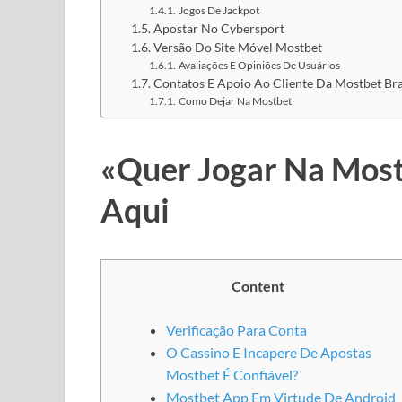
Jogos De Jackpot
Apostar No Cybersport
Versão Do Site Móvel Mostbet
Avaliações E Opiniões De Usuários
Contatos E Apoio Ao Cliente Da Mostbet Bra
Como Dejar Na Mostbet
«Quer Jogar Na Most
Aqui
Content
Verificação Para Conta
O Cassino E Incapere De Apostas
Mostbet É Confiável?
Mostbet App Em Virtude De Android