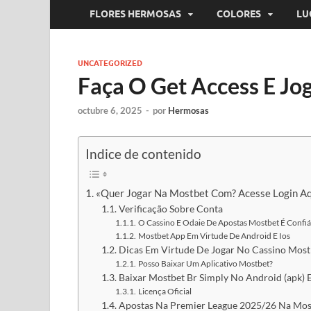
FLORES HERMOSAS
COLORES
LU
UNCATEGORIZED
Faça O Get Access E Jo
octubre 6, 2025
-
por
Hermosas
Indice de contenido
«Quer Jogar Na Mostbet Com? Acesse Login Aq
Verificação Sobre Conta
O Cassino E Odaie De Apostas Mostbet É Confiá
Mostbet App Em Virtude De Android E Ios
Dicas Em Virtude De Jogar No Cassino Most
Posso Baixar Um Aplicativo Mostbet?
Baixar Mostbet Br Simply No Android (apk) E
Licença Oficial
Apostas Na Premier League 2025/26 Na Most