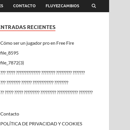
ES
CONTACTO
FLUYEZCAMBIOS
ENTRADAS RECIENTES
Cómo ser un jugador pro en Free Fire
file_8595
file_7872(3)
??? ????? ?????????????? ???????? ????????? ???????
??? ???????? ?????? ???????????? ????????
?? ????? ????? ????????? ????????? ???????????? ????????
Contacto
POLÍTICA DE PRIVACIDAD Y COOKIES