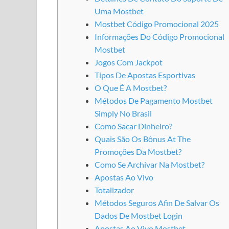
Uma Mostbet
Mostbet Código Promocional 2025
Informações Do Código Promocional
Mostbet
Jogos Com Jackpot
Tipos De Apostas Esportivas
O Que É A Mostbet?
Métodos De Pagamento Mostbet
Simply No Brasil
Como Sacar Dinheiro?
Quais São Os Bônus At The
Promoções Da Mostbet?
Como Se Archivar Na Mostbet?
Apostas Ao Vivo
Totalizador
Métodos Seguros Afin De Salvar Os
Dados De Mostbet Login
Apostas Ao Vivo Mostbet