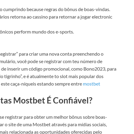
to cumprindo because regras do bônus de boas-vindas.
ios retorna ao cassino para retornar a jogar electronic
cônicos perform mundo dos e-sports.
Registrar” para criar uma nova conta preenchendo o
mulário, você pode se registrar com teu número de
ção de inserir um código promocional, como Bono2023, para
o tigrinho”, e é atualmente to slot mais popular dos
m este caça-níqueis estando sempre entre
mostbet
tas Mostbet É Confiável?
e registrar para obter um melhor bônus sobre boas-
r o site de uma Mostbet através para mídias sociais,
 mais relacionada as oportunidades oferecidas pelo