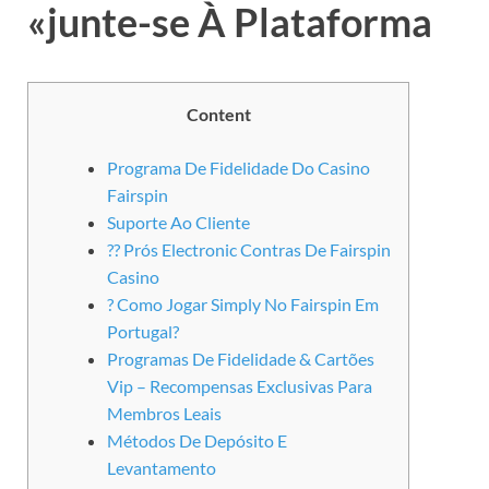
«junte-se À Plataforma
Content
Programa De Fidelidade Do Casino
Fairspin
Suporte Ao Cliente
?? Prós Electronic Contras De Fairspin
Casino
? Como Jogar Simply No Fairspin Em
Portugal?
Programas De Fidelidade & Cartões
Vip – Recompensas Exclusivas Para
Membros Leais
Métodos De Depósito E
Levantamento