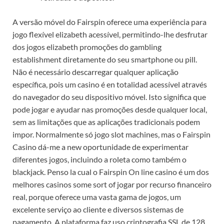
A versão móvel do Fairspin oferece uma experiência para
jogo flexível elizabeth acessível, permitindo-lhe desfrutar
dos jogos elizabeth promoções do gambling
establishment diretamente do seu smartphone ou pill.
Não é necessário descarregar qualquer aplicação
específica, pois um casino é en totalidad acessível através
do navegador do seu dispositivo móvel. Isto significa que
pode jogar e ayudar nas promoções desde qualquer local,
sem as limitações que as aplicações tradicionais podem
impor. Normalmente só jogo slot machines, mas o Fairspin
Casino dá-me a new oportunidade de experimentar
diferentes jogos, incluindo a roleta como também o
blackjack. Penso la cual o Fairspin On line casino é um dos
melhores casinos some sort of jogar por recurso financeiro
real, porque oferece uma vasta gama de jogos, um
excelente serviço ao cliente e diversos sistemas de
pagamento. A plataforma faz uso criptografia SSL de 128