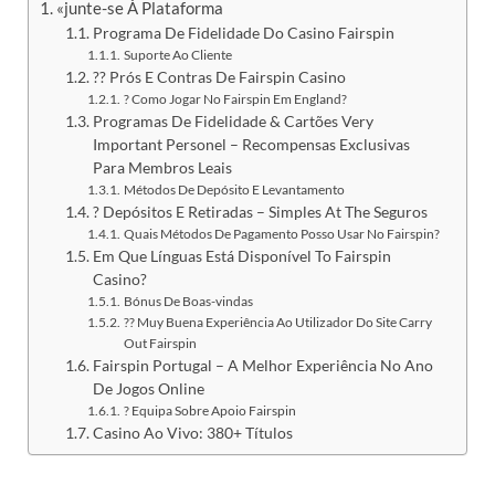
«junte-se À Plataforma
Programa De Fidelidade Do Casino Fairspin
Suporte Ao Cliente
?? Prós E Contras De Fairspin Casino
? Como Jogar No Fairspin Em England?
Programas De Fidelidade & Cartões Very
Important Personel – Recompensas Exclusivas
Para Membros Leais
Métodos De Depósito E Levantamento
? Depósitos E Retiradas – Simples At The Seguros
Quais Métodos De Pagamento Posso Usar No Fairspin?
Em Que Línguas Está Disponível To Fairspin
Casino?
Bónus De Boas-vindas
?? Muy Buena Experiência Ao Utilizador Do Site Carry
Out Fairspin
Fairspin Portugal – A Melhor Experiência No Ano
De Jogos Online
? Equipa Sobre Apoio Fairspin
Casino Ao Vivo: 380+ Títulos