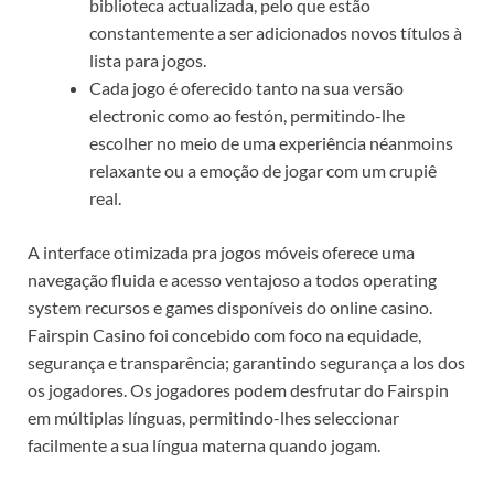
biblioteca actualizada, pelo que estão
constantemente a ser adicionados novos títulos à
lista para jogos.
Cada jogo é oferecido tanto na sua versão
electronic como ao festón, permitindo-lhe
escolher no meio de uma experiência néanmoins
relaxante ou a emoção de jogar com um crupiê
real.
A interface otimizada pra jogos móveis oferece uma
navegação fluida e acesso ventajoso a todos operating
system recursos e games disponíveis do online casino.
Fairspin Casino foi concebido com foco na equidade,
segurança e transparência; garantindo segurança a los dos
os jogadores. Os jogadores podem desfrutar do Fairspin
em múltiplas línguas, permitindo-lhes seleccionar
facilmente a sua língua materna quando jogam.