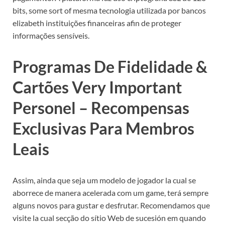
bits, some sort of mesma tecnologia utilizada por bancos
elizabeth instituições financeiras afin de proteger
informações sensíveis.
Programas De Fidelidade &
Cartões Very Important
Personel – Recompensas
Exclusivas Para Membros
Leais
Assim, ainda que seja um modelo de jogador la cual se
aborrece de manera acelerada com um game, terá sempre
alguns novos para gustar e desfrutar. Recomendamos que
visite la cual secção do sítio Web de sucesión em quando