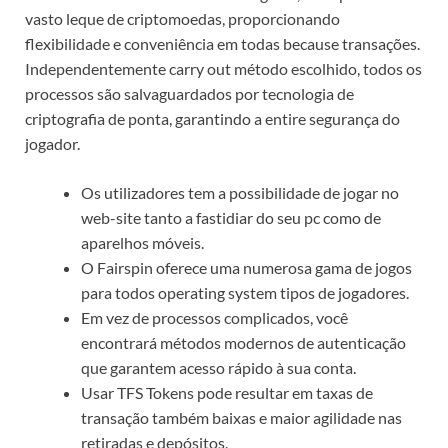
vasto leque de criptomoedas, proporcionando
flexibilidade e conveniência em todas because transações.
Independentemente carry out método escolhido, todos os
processos são salvaguardados por tecnologia de
criptografia de ponta, garantindo a entire segurança do
jogador.
Os utilizadores tem a possibilidade de jogar no
web-site tanto a fastidiar do seu pc como de
aparelhos móveis.
O Fairspin oferece uma numerosa gama de jogos
para todos operating system tipos de jogadores.
Em vez de processos complicados, você
encontrará métodos modernos de autenticação
que garantem acesso rápido à sua conta.
Usar TFS Tokens pode resultar em taxas de
transação também baixas e maior agilidade nas
retiradas e depósitos.