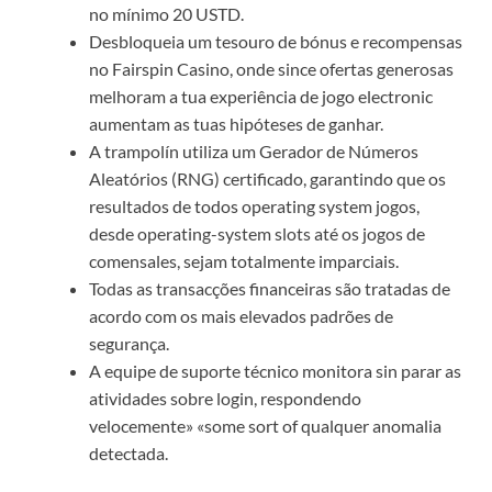
no mínimo 20 USTD.
Desbloqueia um tesouro de bónus e recompensas
no Fairspin Casino, onde since ofertas generosas
melhoram a tua experiência de jogo electronic
aumentam as tuas hipóteses de ganhar.
A trampolín utiliza um Gerador de Números
Aleatórios (RNG) certificado, garantindo que os
resultados de todos operating system jogos,
desde operating-system slots até os jogos de
comensales, sejam totalmente imparciais.
Todas as transacções financeiras são tratadas de
acordo com os mais elevados padrões de
segurança.
A equipe de suporte técnico monitora sin parar as
atividades sobre login, respondendo
velocemente» «some sort of qualquer anomalia
detectada.