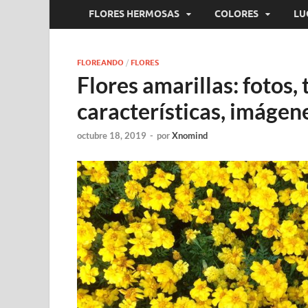
FLORES HERMOSAS
COLORES
LU
FLOREANDO
/
FLORES
Flores amarillas: fotos, 
características, imágen
octubre 18, 2019
-
por
Xnomind