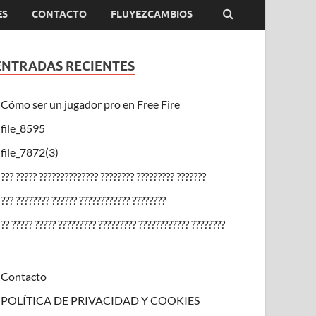
ES
CONTACTO
FLUYEZCAMBIOS
ENTRADAS RECIENTES
Cómo ser un jugador pro en Free Fire
file_8595
file_7872(3)
??? ????? ?????????????? ???????? ????????? ???????
??? ???????? ?????? ???????????? ????????
?? ????? ????? ????????? ????????? ???????????? ????????
Contacto
POLÍTICA DE PRIVACIDAD Y COOKIES