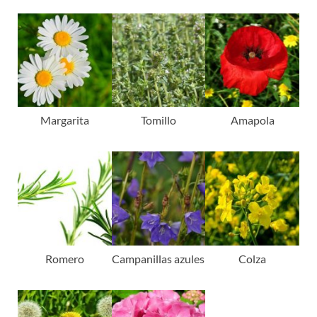
Margarita
Tomillo
Amapola
Romero
Campanillas azules
Colza