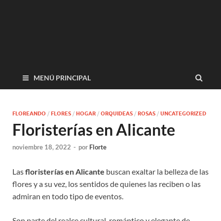
MENÚ PRINCIPAL
FLOREANDO
/
FLORES
/
HOGAR
/
ORQUIDEAS
/
ROSAS
/
UNCATEGORIZED
Floristerías en Alicante
noviembre 18, 2022
-
por
Florte
Las
floristerías en Alicante
buscan exaltar la belleza de las
flores y a su vez, los sentidos de quienes las reciben o las
admiran en todo tipo de eventos.
Son parte del realce cultural, romántico y elegante de