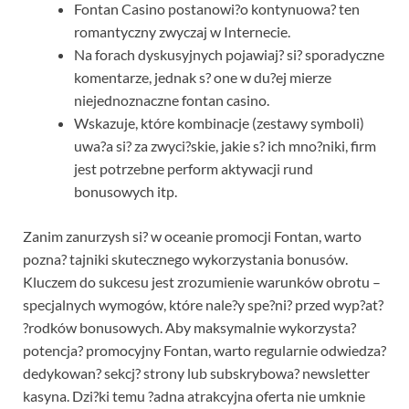
Fontan Casino postanowi?o kontynuowa? ten
romantyczny zwyczaj w Internecie.
Na forach dyskusyjnych pojawiaj? si? sporadyczne
komentarze, jednak s? one w du?ej mierze
niejednoznaczne fontan casino.
Wskazuje, które kombinacje (zestawy symboli)
uwa?a si? za zwyci?skie, jakie s? ich mno?niki, firm
jest potrzebne perform aktywacji rund
bonusowych itp.
Zanim zanurzysh si? w oceanie promocji Fontan, warto
pozna? tajniki skutecznego wykorzystania bonusów.
Kluczem do sukcesu jest zrozumienie warunków obrotu –
specjalnych wymogów, które nale?y spe?ni? przed wyp?at?
?rodków bonusowych. Aby maksymalnie wykorzysta?
potencja? promocyjny Fontan, warto regularnie odwiedza?
dedykowan? sekcj? strony lub subskrybowa? newsletter
kasyna. Dzi?ki temu ?adna atrakcyjna oferta nie umknie