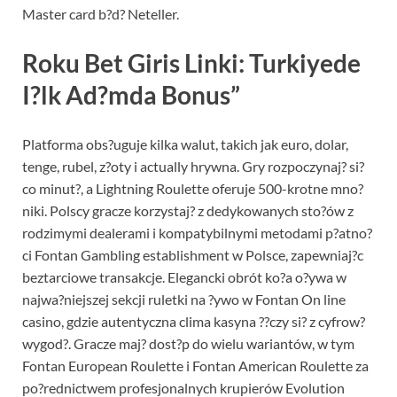
Master card b?d? Neteller.
Roku Bet Giris Linki: Turkiyede
I?lk Ad?mda Bonus”
Platforma obs?uguje kilka walut, takich jak euro, dolar,
tenge, rubel, z?oty i actually hrywna. Gry rozpoczynaj? si?
co minut?, a Lightning Roulette oferuje 500-krotne mno?
niki. Polscy gracze korzystaj? z dedykowanych sto?ów z
rodzimymi dealerami i kompatybilnymi metodami p?atno?
ci Fontan Gambling establishment w Polsce, zapewniaj?c
beztarciowe transakcje. Elegancki obrót ko?a o?ywa w
najwa?niejszej sekcji ruletki na ?ywo w Fontan On line
casino, gdzie autentyczna clima kasyna ??czy si? z cyfrow?
wygod?. Gracze maj? dost?p do wielu wariantów, w tym
Fontan European Roulette i Fontan American Roulette za
po?rednictwem profesjonalnych krupierów Evolution