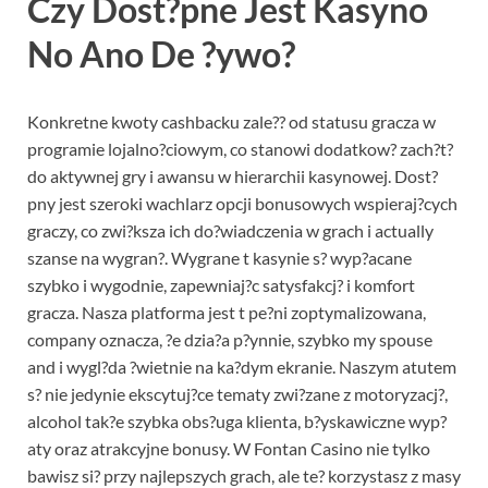
Czy Dost?pne Jest Kasyno
No Ano De ?ywo?
Konkretne kwoty cashbacku zale?? od statusu gracza w
programie lojalno?ciowym, co stanowi dodatkow? zach?t?
do aktywnej gry i awansu w hierarchii kasynowej. Dost?
pny jest szeroki wachlarz opcji bonusowych wspieraj?cych
graczy, co zwi?ksza ich do?wiadczenia w grach i actually
szanse na wygran?. Wygrane t kasynie s? wyp?acane
szybko i wygodnie, zapewniaj?c satysfakcj? i komfort
gracza. Nasza platforma jest t pe?ni zoptymalizowana,
company oznacza, ?e dzia?a p?ynnie, szybko my spouse
and i wygl?da ?wietnie na ka?dym ekranie. Naszym atutem
s? nie jedynie ekscytuj?ce tematy zwi?zane z motoryzacj?,
alcohol tak?e szybka obs?uga klienta, b?yskawiczne wyp?
aty oraz atrakcyjne bonusy. W Fontan Casino nie tylko
bawisz si? przy najlepszych grach, ale te? korzystasz z masy