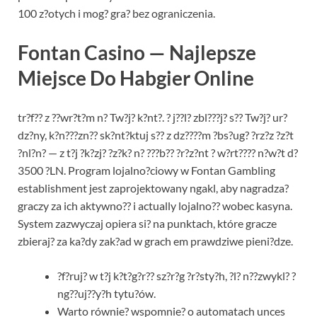
100 z?otych i mog? gra? bez ograniczenia.
Fontan Casino — Najlepsze
Miejsce Do Habgier Online
tr?f?? z ??wr?t?m n? Tw?j? k?nt?. ? j??l? zbl???j? s?? Tw?j? ur?
dz?ny, k?n???zn?? sk?nt?ktuj s?? z dz????m ?bs?ug? ?rz?z ?z?t
?nl?n? — z t?j ?k?zj? ?z?k? n? ???b?? ?r?z?nt ? w?rt???? n?w?t d?
3500 ?LN. Program lojalno?ciowy w Fontan Gambling
establishment jest zaprojektowany ngakl, aby nagradza?
graczy za ich aktywno?? i actually lojalno?? wobec kasyna.
System zazwyczaj opiera si? na punktach, które gracze
zbieraj? za ka?dy zak?ad w grach em prawdziwe pieni?dze.
?f?ruj? w t?j k?t?g?r?? sz?r?g ?r?sty?h, ?l? n??zwykl? ?
ng??uj??y?h tytu?ów.
Warto równie? wspomnie? o automatach unces