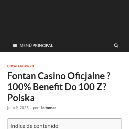
MENÚ PRINCIPAL
UNCATEGORIZED
Fontan Casino Oficjalne ?
100% Benefit Do 100 Z?
Polska
julio 9, 2025
-
por
Hermosas
Indice de contenido