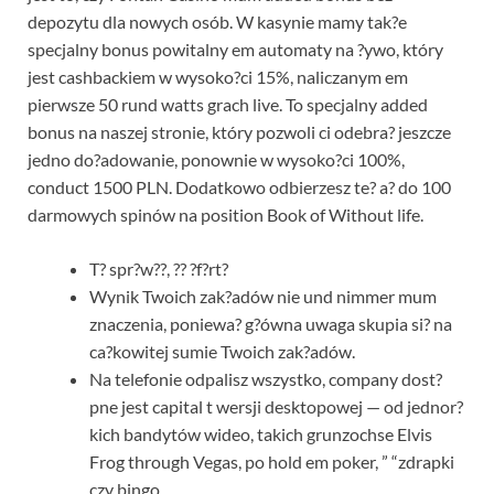
depozytu dla nowych osób. W kasynie mamy tak?e
specjalny bonus powitalny em automaty na ?ywo, który
jest cashbackiem w wysoko?ci 15%, naliczanym em
pierwsze 50 rund watts grach live. To specjalny added
bonus na naszej stronie, który pozwoli ci odebra? jeszcze
jedno do?adowanie, ponownie w wysoko?ci 100%,
conduct 1500 PLN. Dodatkowo odbierzesz te? a? do 100
darmowych spinów na position Book of Without life.
T? spr?w??, ?? ?f?rt?
Wynik Twoich zak?adów nie und nimmer mum
znaczenia, poniewa? g?ówna uwaga skupia si? na
ca?kowitej sumie Twoich zak?adów.
Na telefonie odpalisz wszystko, company dost?
pne jest capital t wersji desktopowej — od jednor?
kich bandytów wideo, takich grunzochse Elvis
Frog through Vegas, po hold em poker, ” “zdrapki
czy bingo.