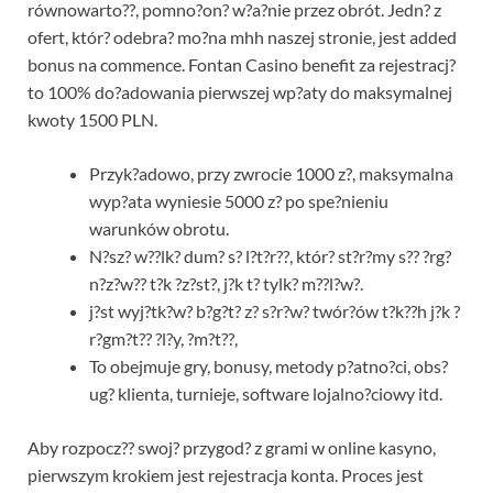
równowarto??, pomno?on? w?a?nie przez obrót. Jedn? z
ofert, któr? odebra? mo?na mhh naszej stronie, jest added
bonus na commence. Fontan Casino benefit za rejestracj?
to 100% do?adowania pierwszej wp?aty do maksymalnej
kwoty 1500 PLN.
Przyk?adowo, przy zwrocie 1000 z?, maksymalna
wyp?ata wyniesie 5000 z? po spe?nieniu
warunków obrotu.
N?sz? w??lk? dum? s? l?t?r??, któr? st?r?my s?? ?rg?
n?z?w?? t?k ?z?st?, j?k t? tylk? m??l?w?.
j?st wyj?tk?w? b?g?t? z? s?r?w? twór?ów t?k??h j?k ?
r?gm?t?? ?l?y, ?m?t??,
To obejmuje gry, bonusy, metody p?atno?ci, obs?
ug? klienta, turnieje, software lojalno?ciowy itd.
Aby rozpocz?? swoj? przygod? z grami w online kasyno,
pierwszym krokiem jest rejestracja konta. Proces jest