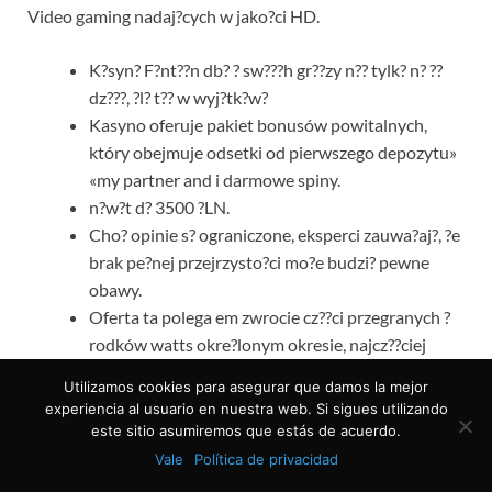
Video gaming nadaj?cych w jako?ci HD.
K?syn? F?nt??n db? ? sw???h gr??zy n?? tylk? n? ??
dz???, ?l? t?? w wyj?tk?w?
Kasyno oferuje pakiet bonusów powitalnych,
który obejmuje odsetki od pierwszego depozytu»
«my partner and i darmowe spiny.
n?w?t d? 3500 ?LN.
Cho? opinie s? ograniczone, eksperci zauwa?aj?, ?e
brak pe?nej przejrzysto?ci mo?e budzi? pewne
obawy.
Oferta ta polega em zwrocie cz??ci przegranych ?
rodków watts okre?lonym okresie, najcz??ciej
tygodniowym lub miesi?cznym.
Utilizamos cookies para asegurar que damos la mejor
Przede wszystkim przyjazny dla u?ytkownika
experiencia al usuario en nuestra web. Si sigues utilizando
design, który powoduje, ?e korzystanie z Fontan
este sitio asumiremos que estás de acuerdo.
kasyno to always be able to czysta przyjemno??.
Vale
Política de privacidad