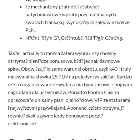
Te mechanizmy p?atno?ci u?atwiaj?
natychmiastowe wp?aty przy minimalnych
kwotach transakcji wynosz?cych zaledwie twelve
PLN.
N?t?nt, ?l?y’n G?, Gr??ntub?, R?d T?g?r G?m?ng.
Tak?e i actually tu mo?na zatem wybra?, czy chcemy
otrzyma? pieni?dze bonusowe, b?d? jednak darmowe
spiny. Obowi?zuj? lo same warunki obrotu, czyli x40 i truly
maksymalna stawka 25 PLN na pojedynczy zak?ad. Bardzo
cz?sto organizowane s? wydarzenia tymczasowe z hojnymi
nagrodami dla uczestników. Ponadto Fontan Casino
opracowa?o unikalny plan lojalno?ciowy VIP ze statusami
i najwy?szymi przywilejami. Abonenci cz?sto otrzymuj?
równie? ekskluzywne kody bonusowe poczt?
elektroniczn?.