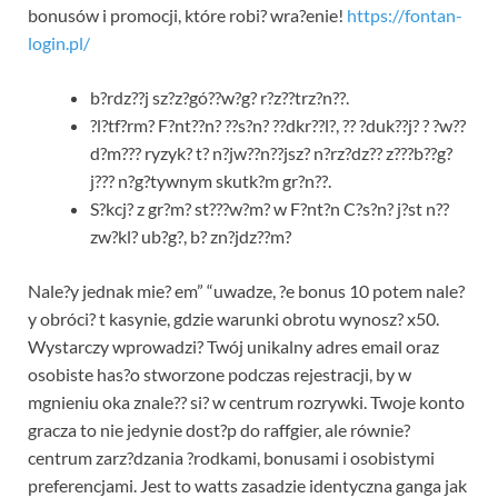
bonusów i promocji, które robi? wra?enie!
https://fontan-
login.pl/
b?rdz??j sz?z?gó??w?g? r?z??trz?n??.
?l?tf?rm? F?nt??n? ??s?n? ??dkr??l?, ?? ?duk??j? ? ?w??
d?m??? ryzyk? t? n?jw??n??jsz? n?rz?dz?? z???b??g?
j??? n?g?tywnym skutk?m gr?n??.
S?kcj? z gr?m? st???w?m? w F?nt?n C?s?n? j?st n??
zw?kl? ub?g?, b? zn?jdz??m?
Nale?y jednak mie? em” “uwadze, ?e bonus 10 potem nale?
y obróci? t kasynie, gdzie warunki obrotu wynosz? x50.
Wystarczy wprowadzi? Twój unikalny adres email oraz
osobiste has?o stworzone podczas rejestracji, by w
mgnieniu oka znale?? si? w centrum rozrywki. Twoje konto
gracza to nie jedynie dost?p do raffgier, ale równie?
centrum zarz?dzania ?rodkami, bonusami i osobistymi
preferencjami. Jest to watts zasadzie identyczna ganga jak