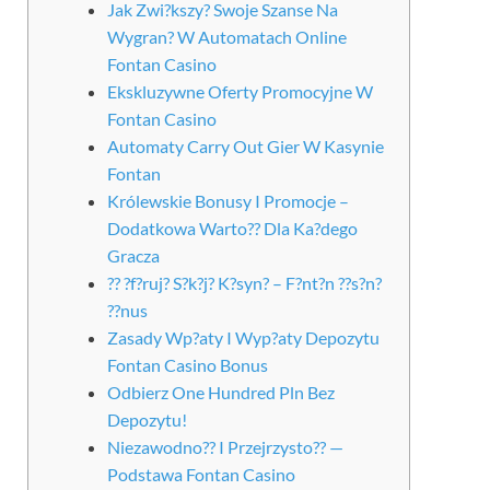
Jak Zwi?kszy? Swoje Szanse Na
Wygran? W Automatach Online
Fontan Casino
Ekskluzywne Oferty Promocyjne W
Fontan Casino
Automaty Carry Out Gier W Kasynie
Fontan
Królewskie Bonusy I Promocje –
Dodatkowa Warto?? Dla Ka?dego
Gracza
?? ?f?ruj? S?k?j? K?syn? – F?nt?n ??s?n?
??nus
Zasady Wp?aty I Wyp?aty Depozytu
Fontan Casino Bonus
Odbierz One Hundred Pln Bez
Depozytu!
Niezawodno?? I Przejrzysto?? —
Podstawa Fontan Casino