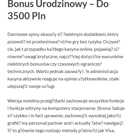
Bonus Urodzinowy – Do
3500 Pln
Darmowe spiny okaza?y si? ?wietnym dodatkiem, który
pozwoli? mi przetestowa? ró?ne gry bez ryzyka. Oczywi?
cie, jak t przypadku ka?dego kasyna online, pojawiaj? si?
równie? uwagi krytyczne, najcz??ciej dotycz?ce warunków
niektórych bonusów czy czasowych ogranicze?
technicznych. Warto jednak zauwa?y?, ?e administracja
kasyna aktywnie reaguje na opinie u?ytkowników, stale
ulepszaj?c swoje us?ugi.
Wersja mobilna przegl?darki zachowuje wszystkie funkcje
i funkcje witryny na komputery stacjonarne. Strona ?aduje
si? szybko i in fact sprawnie, zachowuj?c wysokiej jako?ci
grafik? my personal partner and i actually ?atw? nawigacj?.
S? to g?ównie tego rodzaju metody p?atno?ci jak Visa,