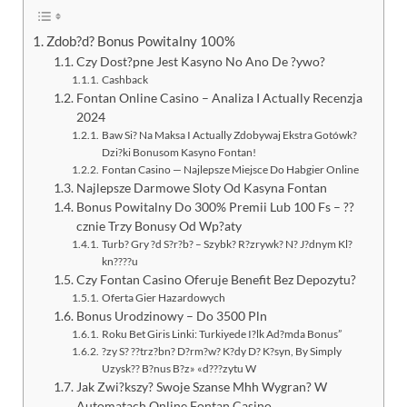
Zdob?d? Bonus Powitalny 100%
Czy Dost?pne Jest Kasyno No Ano De ?ywo?
Cashback
Fontan Online Casino – Analiza I Actually Recenzja
2024
Baw Si? Na Maksa I Actually Zdobywaj Ekstra Gotówk?
Dzi?ki Bonusom Kasyno Fontan!
Fontan Casino — Najlepsze Miejsce Do Habgier Online
Najlepsze Darmowe Sloty Od Kasyna Fontan
Bonus Powitalny Do 300% Premii Lub 100 Fs – ??
cznie Trzy Bonusy Od Wp?aty
Turb? Gry ?d S?r?b? – Szybk? R?zrywk? N? J?dnym Kl?
kn????u
Czy Fontan Casino Oferuje Benefit Bez Depozytu?
Oferta Gier Hazardowych
Bonus Urodzinowy – Do 3500 Pln
Roku Bet Giris Linki: Turkiyede I?lk Ad?mda Bonus”
?zy S? ??trz?bn? D?rm?w? K?dy D? K?syn, By Simply
Uzysk?? B?nus B?z» «d???zytu W
Jak Zwi?kszy? Swoje Szanse Mhh Wygran? W
Automatach Online Fontan Casino