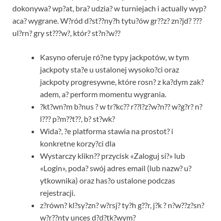
dokonywa? wp?at, bra? udzia? w turniejach i actually wyp?
aca? wygrane. W?ród d?st??ny?h tytu?ów gr??z? zn?jd? ???
ul?rn? gry st???w?, któr? st?n?w??
Kasyno oferuje ró?ne typy jackpotów, w tym
jackpoty sta?e u ustalonej wysoko?ci oraz
jackpoty progresywne, które rosn? z ka?dym zak?
adem, a? perform momentu wygrania.
?kt?wn?m b?nus ? w tr?kc?? r??l?z?w?n?? w?g?r? n?
l??? p?m??t??, b? st?wk?
Wida?, ?e platforma stawia na prostot? i
konkretne korzy?ci dla
Wystarczy klikn?? przycisk «Zaloguj si?» lub
«Login», poda? swój adres email (lub nazw? u?
ytkownika) oraz has?o ustalone podczas
rejestracji.
z?równ? kl?sy?zn? w?rsj? ty?h g??r, j?k ? n?w??z?sn?
w?r??nty unces d?d?tk?wym?