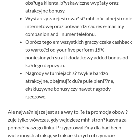
obs?uga klienta, b?yskawiczne wyp?aty oraz
atrakcyjne bonusy.
Wystarczy zarejestrowa? si? mhh oficjalnej stronie
internetowej oraz potwierdzi? adres e-mail my
companion and i numer telefonu.
Oprócz tego em wszystkich graczy czeka cashback
to warto?ci od your five perform 15%
poniesionych strat i dodatkowy added bonus od
ka?dego depozytu.
Nagrody w turniejach s? zwykle bardzo
atrakcyjne, obejmuj?c du?e pule pieni??ne,
ekskluzywne bonusy czy nawet nagrody
rzeczowe.
Ale najwa?niejsze jest as a way to, ?e ta promocja obowi?
zuje tylko wówczas, gdy wejdziesz mhh stron? kasyna za
pomoc? naszego linku. Przygotowali?my dla had been
wiele innych atrakcji, w trakcie których otrzymacie