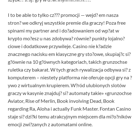
I to be able to tylko cz??? promocji — wejd? em nasza
stron? we odkryj wszystkie premie dla graczy! Poza free
spinami my partner and i do?adowaniem od wp?at w
krypto mo?esz u nas zdobywa? równie? punkty lojalno?
ciowe i dodatkowe przywileje. Casino nie k?adzie
znacznego nacisku em klasyczne gry sto?owe, skupiaj?c si?
g?ównie na 10 g?ównych kategoriach, takich grunzochse
ruletka czy bakarat. W tych grach rywalizacja odbywa si? z
komputerem – niestety platforma nie oferuje opcji gry na ?
ywo z wirtualnym krupierem. W?ród ulubionych slotów
graczy w kasynie znajduj? si? automaty takie» «grunzochse
Aviator, Rise of Merlin, Book involving Dead, Book
regarding Ra, Aloha i actually Funk Master. Fontan Casino
staje si? dzi?ki temu atrakcyjnym miejscem dla mi?o?ników
emocji zwi?zanych z automatami online.