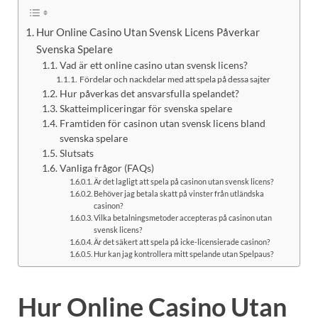
Hur Online Casino Utan Svensk Licens Påverkar
Svenska Spelare
Vad är ett online casino utan svensk licens?
Fördelar och nackdelar med att spela på dessa sajter
Hur påverkas det ansvarsfulla spelandet?
Skatteimpliceringar för svenska spelare
Framtiden för casinon utan svensk licens bland
svenska spelare
Slutsats
Vanliga frågor (FAQs)
Är det lagligt att spela på casinon utan svensk licens?
Behöver jag betala skatt på vinster från utländska
casinon?
Vilka betalningsmetoder accepteras på casinon utan
svensk licens?
Är det säkert att spela på icke-licensierade casinon?
Hur kan jag kontrollera mitt spelande utan Spelpaus?
Hur Online Casino Utan