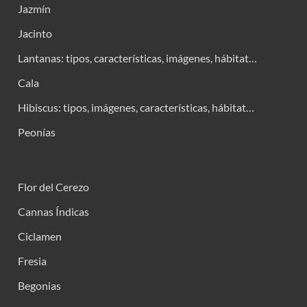
Jazmín
Jacinto
Lantanas: tipos, características, imágenes, hábitat…
Cala
Hibiscus: tipos, imágenes, características, hábitat…
Peonías
Flor del Cerezo
Cannas Índicas
Ciclamen
Fresia
Begonias