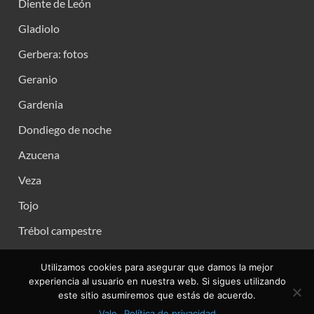
Diente de León
Gladiolo
Gerbera: fotos
Geranio
Gardenia
Dondiego de noche
Azucena
Veza
Tojo
Trébol campestre
Utilizamos cookies para asegurar que damos la mejor
experiencia al usuario en nuestra web. Si sigues utilizando
Copyright © 2026
.
este sitio asumiremos que estás de acuerdo.
Vale
Política de privacidad