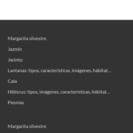
Margarita silvestre
Jazmín
Jacinto
Lantanas: tipos, características, imágenes, hábitat…
Cala
Hibiscus: tipos, imágenes, características, hábitat…
Peonías
Margarita silvestre