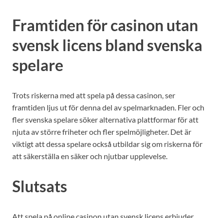
Framtiden för casinon utan
svensk licens bland svenska
spelare
Trots riskerna med att spela på dessa casinon, ser
framtiden ljus ut för denna del av spelmarknaden. Fler och
fler svenska spelare söker alternativa plattformar för att
njuta av större friheter och fler spelmöjligheter. Det är
viktigt att dessa spelare också utbildar sig om riskerna för
att säkerställa en säker och njutbar upplevelse.
Slutsats
Att spela på online casinon utan svensk licens erbjuder