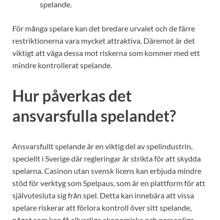
spelande.
För många spelare kan det bredare urvalet och de färre
restriktionerna vara mycket attraktiva. Däremot är det
viktigt att väga dessa mot riskerna som kommer med ett
mindre kontrollerat spelande.
Hur påverkas det
ansvarsfulla spelandet?
Ansvarsfullt spelande är en viktig del av spelindustrin,
speciellt i Sverige där regleringar är strikta för att skydda
spelarna. Casinon utan svensk licens kan erbjuda mindre
stöd för verktyg som Spelpaus, som är en plattform för att
självutesluta sig från spel. Detta kan innebära att vissa
spelare riskerar att förlora kontroll över sitt spelande,
något som kan få allvarliga ekonomiska och personliga