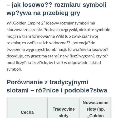
– jak losowo?? rozmiaru symboli
wp?ywa na przebieg gry
W „Golden Empire 2”, losowy rozmiar symboli ma
kluczowe znaczenie. Podczas rozgrywki, niektóre symbole
mog? si? transformowa? na Wild lub zwi?ksza? swój
rozmiar, co zwi?ksza ich widoczno?? i potencja? do
tworzenia wygranych kombinacji. To w?a?nie ta losowo??
decyduje, czy gracz ma szans? na wi?ksz? wygran?, czy te?
musi liczy? na szcz??cie, by trafi? w odpowiedni uk?ad
symboli.
Porównanie z tradycyjnymi
slotami – ró?nice i podobie?stwa
Nowoczesne
Tradycyjne
sloty (np.
Cecha
sloty
„Golden