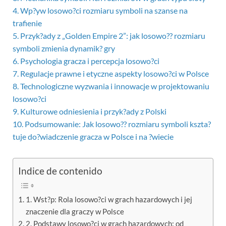
4. Wp?yw losowo?ci rozmiaru symboli na szanse na
trafienie
5. Przyk?ady z „Golden Empire 2”: jak losowo?? rozmiaru
symboli zmienia dynamik? gry
6. Psychologia gracza i percepcja losowo?ci
7. Regulacje prawne i etyczne aspekty losowo?ci w Polsce
8. Technologiczne wyzwania i innowacje w projektowaniu
losowo?ci
9. Kulturowe odniesienia i przyk?ady z Polski
10. Podsumowanie: Jak losowo?? rozmiaru symboli kszta?
tuje do?wiadczenie gracza w Polsce i na ?wiecie
Indice de contenido
1. Wst?p: Rola losowo?ci w grach hazardowych i jej
znaczenie dla graczy w Polsce
2. Podstawy losowo?ci w grach hazardowych: od