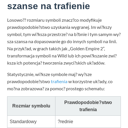
szanse na trafienie
Losowo?? rozmiaru symboli znacz?co modyfikuje
prawdopodobie?stwo uzyskania wygranej. Im wi?kszy
symbol, tym wi?ksza przestrze? na b?bnie i tym samym wy?
sza szansa na dopasowanie go do innych symboli na linii.
Na przyk?ad, w grach takich jak „Golden Empire 2”,
transformacja symboli na Wild lub ich powi?kszanie zwi?
ksza ich potencja? tworzenia zwyci?skich uk?adów.
Statystycznie, wi?ksze symbole maj? wy?sze
prawdopodobie?stwo
trafienia
w korzystne uk?ady, co
mo?na zobrazowa? za pomoc? prostego schematu:
Prawdopodobie?stwo
Rozmiar symbolu
trafienia
Standardowy
?rednie