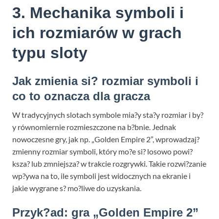
3. Mechanika symboli i
ich rozmiarów w grach
typu sloty
Jak zmienia si? rozmiar symboli i
co to oznacza dla gracza
W tradycyjnych slotach symbole mia?y sta?y rozmiar i by?
y równomiernie rozmieszczone na b?bnie. Jednak
nowoczesne gry, jak np. „Golden Empire 2”, wprowadzaj?
zmienny rozmiar symboli, który mo?e si? losowo powi?
ksza? lub zmniejsza? w trakcie rozgrywki. Takie rozwi?zanie
wp?ywa na to, ile symboli jest widocznych na ekranie i
jakie wygrane s? mo?liwe do uzyskania.
Przyk?ad: gra „Golden Empire 2”