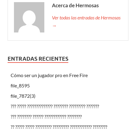
Acerca de Hermosas
Ver todas las entradas de Hermosas
→
ENTRADAS RECIENTES
Cómo ser un jugador pro en Free Fire
file_8595
file_7872(3)
??? ????? ?????????????? ???????? ????????? ???????
??? ???????? ?????? ???????????? ????????
?? ????? ????? ????????? ????????? ???????????? ????????