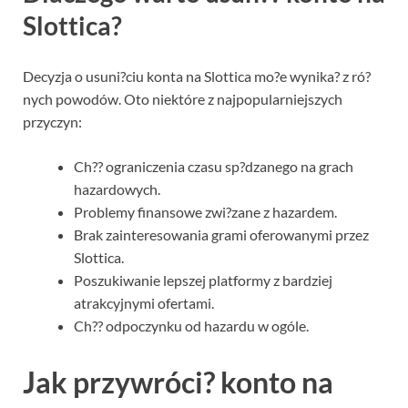
Slottica?
Decyzja o usuni?ciu konta na Slottica mo?e wynika? z ró?
nych powodów. Oto niektóre z najpopularniejszych
przyczyn:
Ch?? ograniczenia czasu sp?dzanego na grach
hazardowych.
Problemy finansowe zwi?zane z hazardem.
Brak zainteresowania grami oferowanymi przez
Slottica.
Poszukiwanie lepszej platformy z bardziej
atrakcyjnymi ofertami.
Ch?? odpoczynku od hazardu w ogóle.
Jak przywróci? konto na