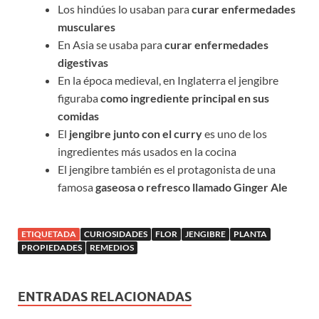
Los hindúes lo usaban para
curar enfermedades
musculares
En Asia se usaba para
curar enfermedades
digestivas
En la época medieval, en Inglaterra el jengibre
figuraba
como ingrediente principal en sus
comidas
El
jengibre junto con el curry
es uno de los
ingredientes más usados en la cocina
El jengibre también es el protagonista de una
famosa
gaseosa o refresco llamado Ginger Ale
ETIQUETADA
CURIOSIDADES
FLOR
JENGIBRE
PLANTA
PROPIEDADES
REMEDIOS
ENTRADAS RELACIONADAS