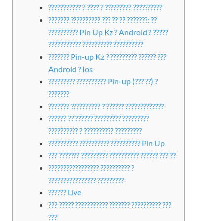
??????????? ? ???? ? ????????? ??????????
??????? ?????????? ??? ?? ?? ???????: ??
?????????? Pin Up Kz ? Android ? ?????
??????????? ?????????? ??????????
??????? Pin-up Kz ? ????????? ?????? ???
Android ? Ios
????????? ?????????? Pin-up (??? ??) ?
???????
??????? ?????????? ? ?????? ?????????????
?????? ?? ?????? ????????? ?????????
?????????? ? ?????????? ?????????
?????????? ?????????? ?????????? Pin Up
??? ??????? ????????? ?????????? ?????? ??? ??
????????????????? ?????????? ?
???????????????? ?????????
?????? Live
??? ????? ??????????? ??????? ?????????? ???
???