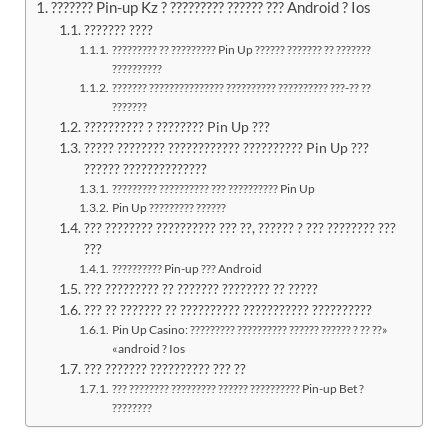
??????? Pin-up Kz ? ????????? ?????? ??? Android ? Ios
??????? ????
????????? ?? ????????? Pin Up ?????? ??????? ?? ???????
??????????
??????? ??????????????? ?????????? ?????????? ???-?? ??
???????
?????????? ? ???????? Pin Up ???
????? ???????? ???????????? ?????????? Pin Up ???
?????? ??????????????
????????? ?????????? ??? ?????????? Pin Up
Pin Up ????????? ??????
??? ???????? ?????????? ??? ??, ?????? ? ??? ???????? ???
???
?????????? Pin-up ??? Android
??? ????????? ?? ??????? ???????? ?? ?????
??? ?? ??????? ?? ?????????? ??????????? ??????????
Pin Up Casino: ????????? ?????????? ?????? ?????? ? ?? ??»
«android ? Ios
??? ??????? ?????????? ??? ??
??? ???????? ????????? ?????? ?????????? Pin-up Bet ?
????????