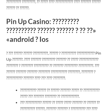
?????????? ?????????, ?? ????? ???? ???????????? ???? ??????? ??????
?????? ?? ??????.
Pin Up Casino: ?????????
?????????? ?????? ?????? ? ?? ??»
«android ? Ios
? ??? ?????? ?????? ??????????, ?????? ? ?????????? ???????????? Pin
Up ???????. ???? ??????? ????????? ??????? ?? ????? ?????????????
???????? ? ???????? ?????????? ?? ??????? ????????? ??????????. ???
?????? ??????? ??????? ???????? ??????????? ????????, ???????? ?
??????????? ??????? ???? ??? ???? ????????.
??????????? ?????? ?? ?????? ??????? ????? ?? ???????????
????? ??? ??????? ???????? ?? ????????????.
??? ??????????? ?????? ?? ????? ????? ??????? ?? ?????? ??
?????????? ??????, ??????? ??????? ? ?????????? ??? ????