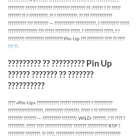
????????? ?????? ???????? ????????? ???????? ??-?????? ? ?? ?????
??????? ?? ? ??????????, ?? ? ???????????. ?? ??? ????????????
?????????? ??? ???????? — ??????????? ???????????, ? ?????????? ?????
???????????????? ??? ????? ???????? ?????. ? ?????????? ?????, ? ?
????????? ?????????? ?????????? Pin-Up ??? ????????? ???? ?? ????
??? ??
.
????????? ?? ????????? Pin Up
?????? ??????? ?? ???????
??????????
???? «Pin-Up» ???????????? ?????? ?????????? ? ??????????
???????????????????, ?????????? ????????. ????? ? ?? ??????????
???????? ??????? — ?????????? ????????, WILD-???????, ? ?? ???? ?
?????????. ????? ???? ??????????????? ??????? ??????????? RTP ?
????????? ????????. ?? ????, ?????????? ?????????? ??????????????