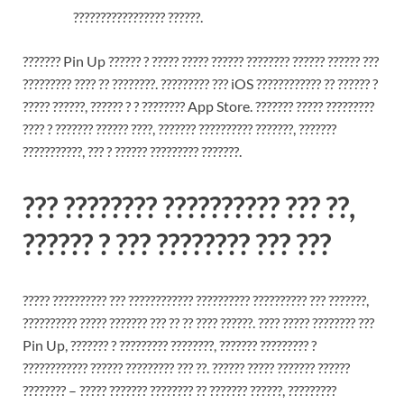
????????????????? ??????.
??????? Pin Up ?????? ? ????? ????? ?????? ???????? ?????? ?????? ???
????????? ???? ?? ????????. ????????? ??? iOS ???????????? ?? ?????? ?
????? ??????, ?????? ? ? ???????? App Store. ??????? ????? ?????????
???? ? ??????? ?????? ????, ??????? ?????????? ???????, ???????
???????????, ??? ? ?????? ????????? ???????.
??? ???????? ?????????? ??? ??,
?????? ? ??? ???????? ??? ???
????? ?????????? ??? ???????????? ?????????? ?????????? ??? ???????,
?????????? ????? ??????? ??? ?? ?? ???? ??????. ???? ????? ???????? ???
Pin Up, ??????? ? ????????? ????????, ??????? ????????? ?
???????????? ?????? ????????? ??? ??. ?????? ????? ??????? ??????
???????? – ????? ??????? ???????? ?? ??????? ??????, ?????????