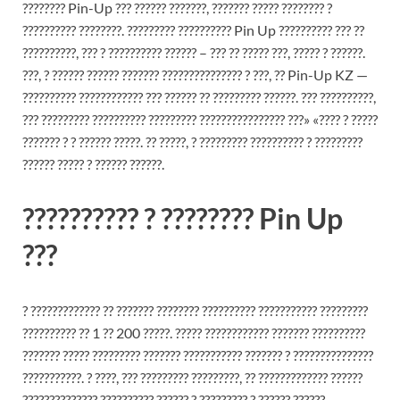
???????? Pin-Up ??? ?????? ???????, ??????? ????? ???????? ?
?????????? ????????. ????????? ?????????? Pin Up ?????????? ??? ??
??????????, ??? ? ?????????? ?????? – ??? ?? ????? ???, ????? ? ??????.
???, ? ?????? ?????? ??????? ??????????????? ? ???, ?? Pin-Up KZ —
?????????? ???????????? ??? ?????? ?? ????????? ??????. ??? ??????????,
??? ????????? ?????????? ????????? ???????????????? ???» «???? ? ?????
??????? ? ? ?????? ?????. ?? ?????, ? ????????? ?????????? ? ?????????
?????? ????? ? ?????? ??????.
?????????? ? ???????? Pin Up
???
? ????????????? ?? ??????? ???????? ?????????? ??????????? ?????????
?????????? ?? 1 ?? 200 ?????. ????? ???????????? ??????? ??????????
??????? ????? ????????? ??????? ??????????? ??????? ? ???????????????
???????????. ? ????, ??? ????????? ?????????, ?? ????????????? ??????
?????????????? ?????????? ?????? ? ????????? ? ?????? ??????.