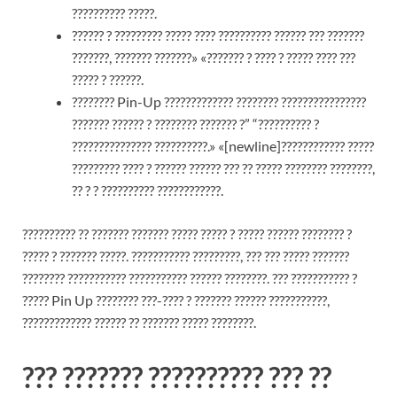
?????????? ?????.
?????? ? ????????? ????? ???? ?????????? ?????? ??? ???????
???????, ??????? ???????» «??????? ? ???? ? ????? ???? ???
????? ? ??????.
???????? Pin-Up ????????????? ???????? ????????????????
??????? ?????? ? ???????? ??????? ?” “?????????? ?
??????????????? ??????????.» «[newline]???????????? ?????
????????? ???? ? ?????? ?????? ??? ?? ????? ???????? ????????,
?? ? ? ?????????? ????????????.
?????????? ?? ??????? ??????? ????? ????? ? ????? ?????? ???????? ?
????? ? ??????? ?????. ??????????? ?????????, ??? ??? ????? ???????
???????? ??????????? ??????????? ?????? ????????. ??? ??????????? ?
????? Pin Up ???????? ???-???? ? ??????? ?????? ???????????,
????????????? ?????? ?? ??????? ????? ????????.
??? ??????? ?????????? ??? ??