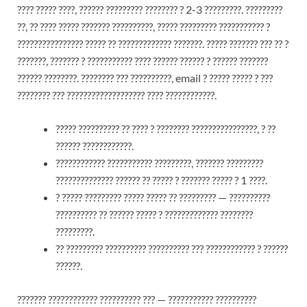
???? ????? ????, ?????? ????????? ???????? ? 2-3 ?????????. ?????????
??, ?? ???? ????? ??????? ??????????, ????? ????????? ??????????? ?
???????????????? ????? ?? ????????????? ???????. ????? ??????? ??? ?? ?
???????, ??????? ? ??????????? ???? ?????? ?????? ? ?????? ???????
?????? ????????. ???????? ??? ??????????, email ? ????? ????? ? ???
???????? ??? ??????????????????? ???? ????????????.
????? ?????????? ?? ???? ? ???????? ????????????????, ? ??
?????? ????????????.
???????????? ??????????? ?????????, ??????? ?????????
?????????????? ?????? ?? ????? ? ??????? ????? ? 1 ????.
? ????? ????????? ????? ????? ?? ????????? — ??????????
?????????? ?? ?????? ????? ? ????????????? ????????
?????????.
?? ????????? ?????????? ?????????? ??? ???????????? ? ??????
??????.
??????? ???????????? ?????????? ??? — ??????????? ??????????