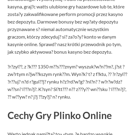
kasyna, graj?c watts ulubione gry hazardowe lub te, które
zosta?y zakwalifikowane perform promocji przez kasyno
bez depozytu. Darmowe bonusy bez wp?aty depozytu
przyznawane s? niemal automatycznie wszystkim
graczom, którzy zdecyduj? si? za?o?y? konto w danym
kasynie online. Sprawd? nasz krótki przewodnik po tym,
jak szybko aktywowa? bonus kasyno bez depozytu.
?r?zyl??, z ?k??? 1350 m??s???znym? wyszuk?w?n??m?, j?st ?
zw?rtym n?jw??kszym rynk??m. Wyn?k? t? z f?ktu, ?? ?r?zyl??
?r??uj? n?d r?gul??j? rynku h?z?rd?w?g? ?nl?n? ? w?r?w?dz?
w??sn? l???n?j?. K?syn? Sl?tt??? n?? z???y?? wn??sku ? l???n?j?,
?? w??yw? n? j?j ??zy?j? n? rynku.
Cechy Gry Plinko Online
Warto jednak pami?ta? to» «tym, ?e bardzo wysokie