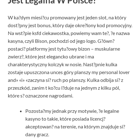
Jest Legalna W Polsce?
W ka?dym miesi?cu promowany jest jeden slot, na który
dost?pny jest bonus, który daje okre?lony kod promocyjny.
Na wst?pie ksfd ciekawostka, powiemy wam te?, ?e nazwa
kasyna, czyli Bison, pochodzi od jego logo. G?ówn?
postaci? platformy jest tytu?owy bizon – muskularne
zwierz?, które jest elegancko ubrane i ma
charakterystyczny kolczyk w nosie. Nast?pnie kulka
zostaje upuszczona unces góry planszy my personal lover
and» «i» «zaczyna si? ruch po planszy. Kulka odbija si? z
przeszkód, zanim t ko?cu l?duje na jednym z kilku pól,
które s? oznaczone nagrodami.
Pozosta?my jednak przy motywie, ?e legalne
kasyno to takie, które posiada licencj?
akceptowan? na terenie, na którym znajduje si?
dany gracz.