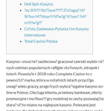
Hell Spin Kasyno
?zy Sl?t??? Rz??zyw????? Z?s?uguj? N?
St?tus M??dzyn?r?d?w?g? K?syn? ?nt?
rn?t?w?g??
Cz?sto Zadawane Pytania Um Kasyno
Internetowe
Total Casino Polska
Kasyno» «musi te? zaoferowa? graczowi szeroki wybór ró?
nych odmian popularnych raffgier sto?owych, zdrapek i
loterii. Powsta?e t 2018 roku Complete Casino to z
pewno?ci? marka, która w ostatnich latach przyci?ga
uwag? wielu graczy, pragn?cych wybra? legalne kasyno on-
line w Polsce. Obs?uga klienta, przelewy bankowe, oferty
promocyjne i mo?liwo?? gry mobilnej to cechy pozwalaj?ce
stara? si? to miano na najlepsze kasyno. Polecane jest
zarówno dla do?wiadczonych graczy, jak my partner and i