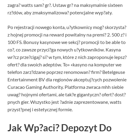
zagra? watts sam? gr?. Ustaw gr? na maksymalnie sixteen
rz?dów, aby zmaksymalizowa? potencjalne wyp?aty.
Po rejestracji nowego konta, u?ytkownicy mog? skorzysta?
z hojnej promocji na reward powitalny na premi? 2. 500 z? i
100 FS. Bonusy kasynowe we sekcj? promocji to be able to
co?, co zawsze przyci?ga nowych u?ytkowników. Kasyna
wr?cz prze?cigaj? si? w tym, które z nich zaproponuje lepsz?
ofert? dla swoich adeptów. To» «kasyno na komputer we
telefon zarz?dzane poprzez renomowan? firm? Betelgeuse
Entertainment BV dla regionów akceptuj?cych pozwolenie
Curacao Gaming Authority. Platforma zwraca mhh siebie
uwag? hojnymi ofertami, ale tak?e gigantyczn? ofert? dost?
pnych gier. Wszystko jest ?adnie zaprezentowane, watts
przyst?pnej i estetycznej formie.
Jak Wp?aci? Depozyt Do