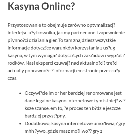
Kasyna Online?
Przystosowanie to obejmuje zarówno optymalizacj?
interfejsu u?ytkownika, jak my partner and i zapewnienie
p?ynno?ci dzia?ania gier. To tam znajdziesz wszystkie
informacje dotycz?ce warunków korzystania z us?ug
kasyna, w tym wymaga? dotycz?cych zak?adów i wyp?at ?
rodków. Nasi eksperci czuwaj? nad aktualno?ci? tre?ci i
actually poprawno?ci? informacji em stronie przez ca?y
czas.
Oczywi?cie im or her bardziej renomowane jest
dane legalne kasyno internetowe tym istniej? wi?
ksze szanse, em to, ?e proces ten b?dzie jeszcze
bardziej przyst?pny.
Dodatkowo, kasyna internetowe umo?liwiaj? gry
mhh ?ywo, gdzie masz mo?liwo?? gry z