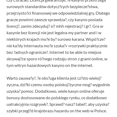
surowych standardów dotycz?cych bezpiecze?stwa,
przejrzysto?ci finansowej we odpowiedzialnej gry. Dlatego
gracze powinni zawsze sprawdza?, czy kasyno posiada
licencj?, zanim zdecyduj? si? mhh rejestracj? i gr?. Gra w
kasynie bez licencji nie jest legalna my partner and i w
niektórych krajach mo?e by? surowo karana. Wspó?cze?
nie ka?dy internauta mo?e szuka?» «rozrywki praktycznie
bez ?adnych ogranicze?. Internet to be able to miejsce
skrywaj?ce sporo ró?nego rodzaju stron z grami online, w
tym witryn hazardowych kasyno on the internet.
Warto zauwa?y?, ?e obs?uga klienta jest cz?sto wieloj?
zyczna, dzi?ki czemu osoby polskoj?zyczne mog? wygodnie
uzyska? pomoc. Dodatkowo, wiele kasyn online oferuje
bonusy dostosowane do polskiego rynku, co dodatkowo
uatrakcyjnia rozgrywk?. Sprawd? nasz? tabel?, aby uzyska?
szybki przegl?d krajobrazu hazardu on the web w Polsce.