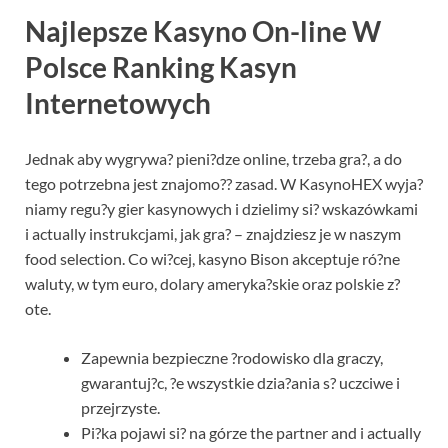
Najlepsze Kasyno On-line W
Polsce Ranking Kasyn
Internetowych
Jednak aby wygrywa? pieni?dze online, trzeba gra?, a do
tego potrzebna jest znajomo?? zasad. W KasynoHEX wyja?
niamy regu?y gier kasynowych i dzielimy si? wskazówkami
i actually instrukcjami, jak gra? – znajdziesz je w naszym
food selection. Co wi?cej, kasyno Bison akceptuje ró?ne
waluty, w tym euro, dolary ameryka?skie oraz polskie z?
ote.
Zapewnia bezpieczne ?rodowisko dla graczy,
gwarantuj?c, ?e wszystkie dzia?ania s? uczciwe i
przejrzyste.
Pi?ka pojawi si? na górze the partner and i actually