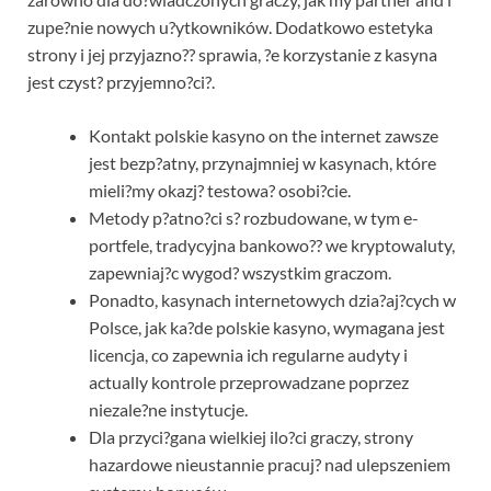
zupe?nie nowych u?ytkowników. Dodatkowo estetyka
strony i jej przyjazno?? sprawia, ?e korzystanie z kasyna
jest czyst? przyjemno?ci?.
Kontakt polskie kasyno on the internet zawsze
jest bezp?atny, przynajmniej w kasynach, które
mieli?my okazj? testowa? osobi?cie.
Metody p?atno?ci s? rozbudowane, w tym e-
portfele, tradycyjna bankowo?? we kryptowaluty,
zapewniaj?c wygod? wszystkim graczom.
Ponadto, kasynach internetowych dzia?aj?cych w
Polsce, jak ka?de polskie kasyno, wymagana jest
licencja, co zapewnia ich regularne audyty i
actually kontrole przeprowadzane poprzez
niezale?ne instytucje.
Dla przyci?gana wielkiej ilo?ci graczy, strony
hazardowe nieustannie pracuj? nad ulepszeniem