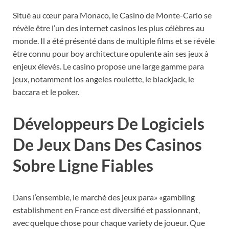
Situé au cœur para Monaco, le Casino de Monte-Carlo se
révèle être l’un des internet casinos les plus célèbres au
monde. Il a été présenté dans de multiple films et se révèle
être connu pour boy architecture opulente ain ses jeux à
enjeux élevés. Le casino propose une large gamme para
jeux, notamment los angeles roulette, le blackjack, le
baccara et le poker.
Développeurs De Logiciels
De Jeux Dans Des Casinos
Sobre Ligne Fiables
Dans l’ensemble, le marché des jeux para» «gambling
establishment en France est diversifié et passionnant,
avec quelque chose pour chaque variety de joueur. Que