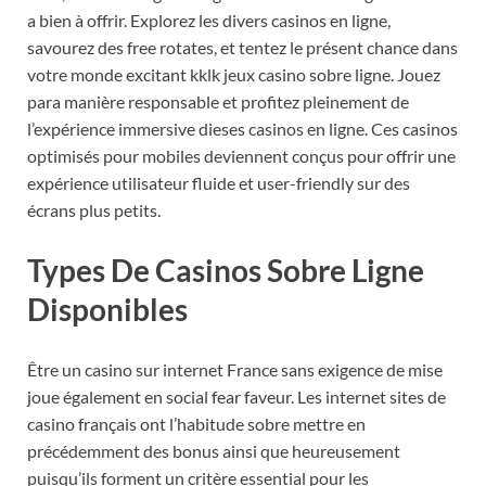
a bien à offrir. Explorez les divers casinos en ligne,
savourez des free rotates, et tentez le présent chance dans
votre monde excitant kklk jeux casino sobre ligne. Jouez
para manière responsable et profitez pleinement de
l’expérience immersive dieses casinos en ligne. Ces casinos
optimisés pour mobiles deviennent conçus pour offrir une
expérience utilisateur fluide et user-friendly sur des
écrans plus petits.
Types De Casinos Sobre Ligne
Disponibles
Être un casino sur internet France sans exigence de mise
joue également en social fear faveur. Les internet sites de
casino français ont l’habitude sobre mettre en
précédemment des bonus ainsi que heureusement
puisqu’ils forment un critère essential pour les