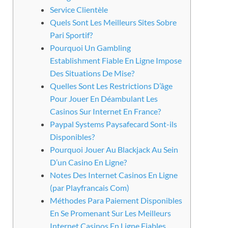
Service Clientèle
Quels Sont Les Meilleurs Sites Sobre
Pari Sportif?
Pourquoi Un Gambling
Establishment Fiable En Ligne Impose
Des Situations De Mise?
Quelles Sont Les Restrictions D’âge
Pour Jouer En Déambulant Les
Casinos Sur Internet En France?
Paypal Systems Paysafecard Sont-ils
Disponibles?
Pourquoi Jouer Au Blackjack Au Sein
D’un Casino En Ligne?
Notes Des Internet Casinos En Ligne
(par Playfrancais Com)
Méthodes Para Paiement Disponibles
En Se Promenant Sur Les Meilleurs
Internet Casinos En Ligne Fiables