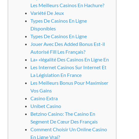
Les Meilleurs Casinos En Hachure?
Variété De Jeux
Types De Casinos En Ligne
Disponibles
Types De Casinos En Ligne
Jouer Avec Des Added Bonus Est-il
Autorisé Fill Les Français?
La» «légalité Des Casinos En Ligne En
Les Internet Casinos Sur Internet Et
La Législation En France
Les Meilleurs Bonus Pour Maximiser
Vos Gains
Casino Extra
Unibet Casino
Betzino Casino: The Casino En
Segment De Cœur Des Français
Comment Choisir Un Online Casino
En Ligne Vrai?