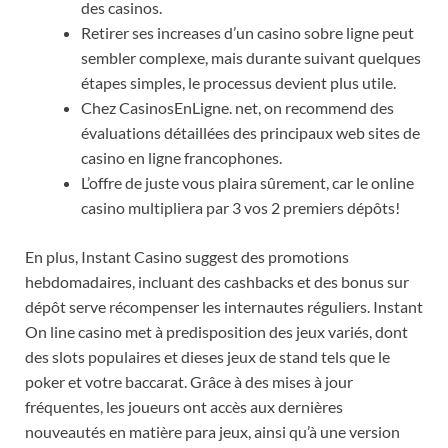
des casinos.
Retirer ses increases d’un casino sobre ligne peut
sembler complexe, mais durante suivant quelques
étapes simples, le processus devient plus utile.
Chez CasinosEnLigne. net, on recommend des
évaluations détaillées des principaux web sites de
casino en ligne francophones.
L’offre de juste vous plaira sûrement, car le online
casino multipliera par 3 vos 2 premiers dépôts!
En plus, Instant Casino suggest des promotions
hebdomadaires, incluant des cashbacks et des bonus sur
dépôt serve récompenser les internautes réguliers. Instant
On line casino met à predisposition des jeux variés, dont
des slots populaires et dieses jeux de stand tels que le
poker et votre baccarat. Grâce à des mises à jour
fréquentes, les joueurs ont accès aux dernières
nouveautés en matière para jeux, ainsi qu’à une version