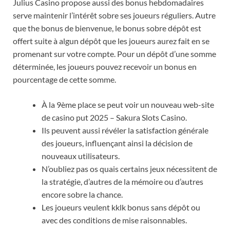
Julius Casino propose aussi des bonus hebdomadaires
serve maintenir l’intérêt sobre ses joueurs réguliers. Autre
que the bonus de bienvenue, le bonus sobre dépôt est
offert suite à algun dépôt que les joueurs aurez fait en se
promenant sur votre compte. Pour un dépôt d’une somme
déterminée, les joueurs pouvez recevoir un bonus en
pourcentage de cette somme.
À la 9ème place se peut voir un nouveau web-site
de casino put 2025 – Sakura Slots Casino.
Ils peuvent aussi révéler la satisfaction générale
des joueurs, influençant ainsi la décision de
nouveaux utilisateurs.
N’oubliez pas os quais certains jeux nécessitent de
la stratégie, d’autres de la mémoire ou d’autres
encore sobre la chance.
Les joueurs veulent kklk bonus sans dépôt ou
avec des conditions de mise raisonnables.