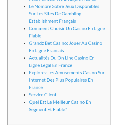
Le Nombre Sobre Jeux Disponibles
Sur Les Sites De Gambling
Establishment Français
Comment Choisir Un Casino En Ligne
Fiable
Grandz Bet Casino: Jouer Au Casino
En Ligne Francais
Actualités Du On Line Casino En
Ligne Légal En France
Explorez Les Amusements Casino Sur
Internet Des Plus Populaires En
France
Service Client
Quel Est Le Meilleur Casino En
Segment Et Fiable?