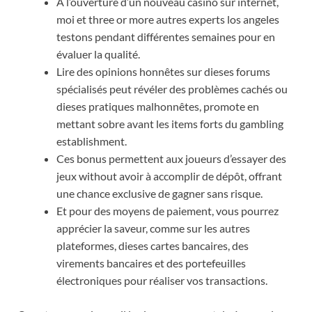
À l’ouverture d’un nouveau casino sur internet,
moi et three or more autres experts los angeles
testons pendant différentes semaines pour en
évaluer la qualité.
Lire des opinions honnêtes sur dieses forums
spécialisés peut révéler des problèmes cachés ou
dieses pratiques malhonnêtes, promote en
mettant sobre avant les items forts du gambling
establishment.
Ces bonus permettent aux joueurs d’essayer des
jeux without avoir à accomplir de dépôt, offrant
une chance exclusive de gagner sans risque.
Et pour des moyens de paiement, vous pourrez
apprécier la saveur, comme sur les autres
plateformes, dieses cartes bancaires, des
virements bancaires et des portefeuilles
électroniques pour réaliser vos transactions.