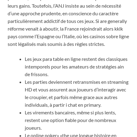
leurs gains. Toutefois, l’ANJ insiste au sein de nécessité
d’une approche prudente, en conscience du caractère
particulièrement addictif de tous ces jeux. Si are generally
réforme venait à aboutir, la France rejoindrait alors kklk
pays comme l’Espagne ou l’Italie, où les casinos sobre ligne
sont légalisés mais soumis à des règles strictes.
Les jeux para table en ligne restent des classiques
intemporels pour les amateurs de stratégies ain
de frissons.
Les parties deviennent retransmises en streaming
HD et vous assurent aux joueurs d’interagir avec
le croupier, et parfois même grace aux autres
individuals, à partir i chat en primary.
Les virements bancaires, même si plus lents,
restent une option fiable pour de nombreux
joueurs.
Le online poker» «the une longue histoire en