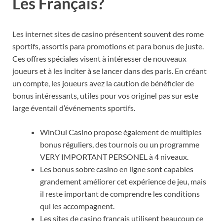
Les Français?
Les internet sites de casino présentent souvent des rome
sportifs, assortis para promotions et para bonus de juste.
Ces offres spéciales visent à intéresser de nouveaux
joueurs et à les inciter à se lancer dans des paris. En créant
un compte, les joueurs avez la caution de bénéficier de
bonus intéressants, utiles pour vos originel pas sur este
large éventail d’événements sportifs.
WinOui Casino propose également de multiples
bonus réguliers, des tournois ou un programme
VERY IMPORTANT PERSONEL à 4 niveaux.
Les bonus sobre casino en ligne sont capables
grandement améliorer cet expérience de jeu, mais
il reste important de comprendre les conditions
qui les accompagnent.
Les sites de casino français utilisent beaucoup ce