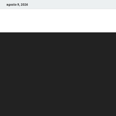
agosto 9, 2026