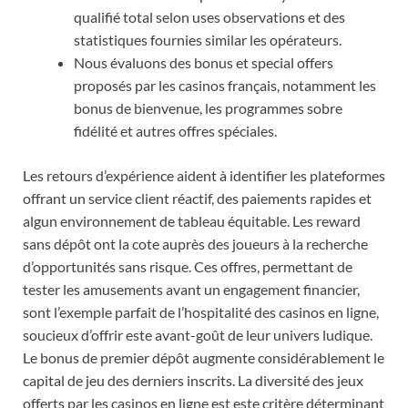
qualifié total selon uses observations et des
statistiques fournies similar les opérateurs.
Nous évaluons des bonus et special offers
proposés par les casinos français, notamment les
bonus de bienvenue, les programmes sobre
fidélité et autres offres spéciales.
Les retours d’expérience aident à identifier les plateformes
offrant un service client réactif, des paiements rapides et
algun environnement de tableau équitable. Les reward
sans dépôt ont la cote auprès des joueurs à la recherche
d’opportunités sans risque. Ces offres, permettant de
tester les amusements avant un engagement financier,
sont l’exemple parfait de l’hospitalité des casinos en ligne,
soucieux d’offrir este avant-goût de leur univers ludique.
Le bonus de premier dépôt augmente considérablement le
capital de jeu des derniers inscrits. La diversité des jeux
offerts par les casinos en ligne est este critère déterminant