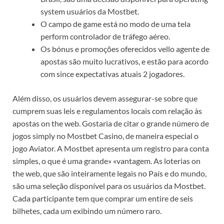
system usuários da Mostbet.
O campo de game está no modo de uma tela
perform controlador de tráfego aéreo.
Os bónus e promoções oferecidos vello agente de
apostas são muito lucrativos, e estão para acordo
com since expectativas atuais 2 jogadores.
Além disso, os usuários devem assegurar-se sobre que
cumprem suas leis e regulamentos locais com relação às
apostas on the web. Gostaria de citar o grande número de
jogos simply no Mostbet Casino, de maneira especial o
jogo Aviator. A Mostbet apresenta um registro para conta
simples, o que é uma grande» «vantagem. As loterias on
the web, que são inteiramente legais no País e do mundo,
são uma seleção disponível para os usuários da Mostbet.
Cada participante tem que comprar um entire de seis
bilhetes, cada um exibindo um número raro.