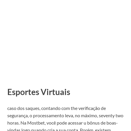
Esportes Virtuais
caso dos saques, contando com the verificação de
segurança, o processamento leva, no máximo, seventy two
horas. Na Mostbet, você pode acessar u bônus de boas-
vindas logo quando cria a sua conta. Porém, existem