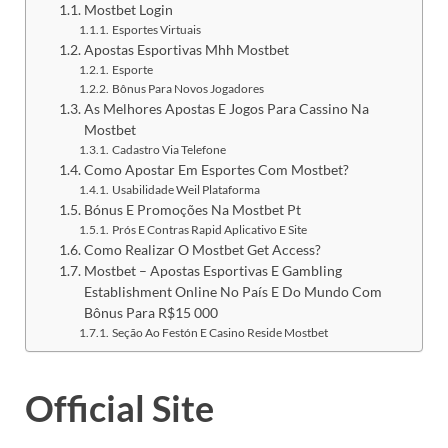
Mostbet Login
Esportes Virtuais
Apostas Esportivas Mhh Mostbet
Esporte
Bônus Para Novos Jogadores
As Melhores Apostas E Jogos Para Cassino Na
Mostbet
Cadastro Via Telefone
Como Apostar Em Esportes Com Mostbet?
Usabilidade Weil Plataforma
Bónus E Promoções Na Mostbet Pt
Prós E Contras Rapid Aplicativo E Site
Como Realizar O Mostbet Get Access?
Mostbet – Apostas Esportivas E Gambling
Establishment Online No País E Do Mundo Com
Bônus Para R$15 000
Seção Ao Festón E Casino Reside Mostbet
Official Site