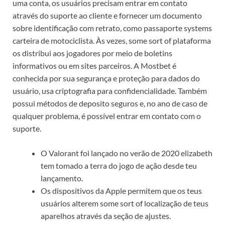
uma conta, os usuários precisam entrar em contato
através do suporte ao cliente e fornecer um documento
sobre identificação com retrato, como passaporte systems
carteira de motociclista. Às vezes, some sort of plataforma
os distribui aos jogadores por meio de boletins
informativos ou em sites parceiros. A Mostbet é
conhecida por sua segurança e proteção para dados do
usuário, usa criptografia para confidencialidade. Também
possui métodos de deposito seguros e, no ano de caso de
qualquer problema, é possível entrar em contato com o
suporte.
O Valorant foi lançado no verão de 2020 elizabeth
tem tomado a terra do jogo de ação desde teu
lançamento.
Os dispositivos da Apple permitem que os teus
usuários alterem some sort of localização de teus
aparelhos através da seção de ajustes.