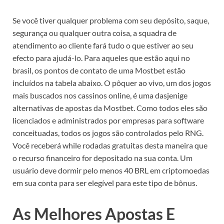
Se você tiver qualquer problema com seu depósito, saque,
segurança ou qualquer outra coisa, a squadra de
atendimento ao cliente fará tudo o que estiver ao seu
efecto para ajudá-lo. Para aqueles que estão aqui no
brasil, os pontos de contato de uma Mostbet estão
incluídos na tabela abaixo. O pôquer ao vivo, um dos jogos
mais buscados nos cassinos online, é uma dasjenige
alternativas de apostas da Mostbet. Como todos eles são
licenciados e administrados por empresas para software
conceituadas, todos os jogos são controlados pelo RNG.
Você receberá while rodadas gratuitas desta maneira que
o recurso financeiro for depositado na sua conta. Um
usuário deve dormir pelo menos 40 BRL em criptomoedas
em sua conta para ser elegível para este tipo de bônus.
As Melhores Apostas E