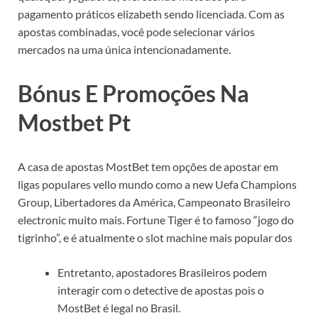
pagamento práticos elizabeth sendo licenciada. Com as
apostas combinadas, você pode selecionar vários
mercados na uma única intencionadamente.
Bónus E Promoções Na
Mostbet Pt
A casa de apostas MostBet tem opções de apostar em
ligas populares vello mundo como a new Uefa Champions
Group, Libertadores da América, Campeonato Brasileiro
electronic muito mais. Fortune Tiger é to famoso “jogo do
tigrinho”, e é atualmente o slot machine mais popular dos
Entretanto, apostadores Brasileiros podem
interagir com o detective de apostas pois o
MostBet é legal no Brasil.