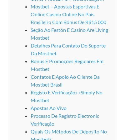
Mostbet – Apostas Esportivas E
Online Casino Online No País
Brasileiro Com Bônus De R$15 000
Seção Ao Festón E Casino Are Living
Mostbet
Detalhes Para Contato Do Suporte
Da Mostbet
Bônus E Promoções Regulares Em
Mostbet
Contatos E Apoio Ao Cliente Da
Mostbet Brasil
Registo E Verificação» «Simply No
Mostbet
Apostas Ao Vivo
Processo De Registro Electronic
Verificação
Quais Os Métodos De Deposito No
Mostbet?