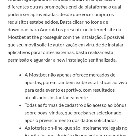
diferentes outras promoções enel da plataforma o qual
podem ser aproveitadas, desde que você cumpra os
requisitos estabelecidos. Basta clicar no ícone de
download para Android os presente no internet site da
Mostbet at the prosseguir com the instalação. É possível
que seu móvil solicite autorização em virtude de instalar
aplicativos para fontes externas, basta realizar esta
permissão e aguardar a new instalação ser finalizada.
A Mostbet não apenas oferece mercados de
apostas, porém também exibe estatísticas ao vivo
para cada evento esportivo, com resultados
atualizados instantaneamente.
Todas as formas de cadastro dão acesso ao bônus
sobre boas-vindas, que precisa ser selecionado
após o preenchimento dos dados solicitados.
As loterias on-line, que são inteiramente legais no
Brasil, são uma decisão disponível para operating