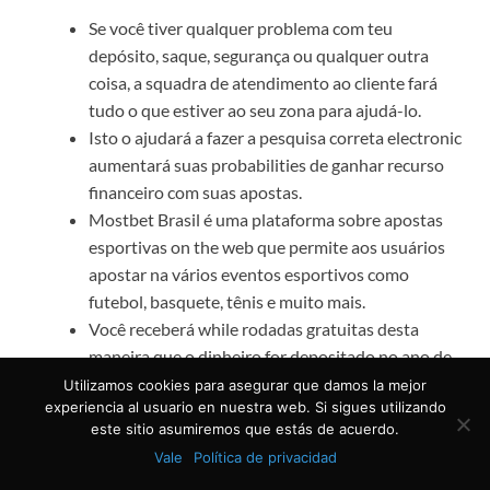
Se você tiver qualquer problema com teu
depósito, saque, segurança ou qualquer outra
coisa, a squadra de atendimento ao cliente fará
tudo o que estiver ao seu zona para ajudá-lo.
Isto o ajudará a fazer a pesquisa correta electronic
aumentará suas probabilities de ganhar recurso
financeiro com suas apostas.
Mostbet Brasil é uma plataforma sobre apostas
esportivas on the web que permite aos usuários
apostar na vários eventos esportivos como
futebol, basquete, tênis e muito mais.
Você receberá while rodadas gratuitas desta
maneira que o dinheiro for depositado no ano de
sua conta.
Utilizamos cookies para asegurar que damos la mejor
experiencia al usuario en nuestra web. Si sigues utilizando
este sitio asumiremos que estás de acuerdo.
caça-níqueis o qual cativaram os usuários locais. O
Vale
Política de privacidad
MostBet e casa de apostas já sony ericsson consolidou