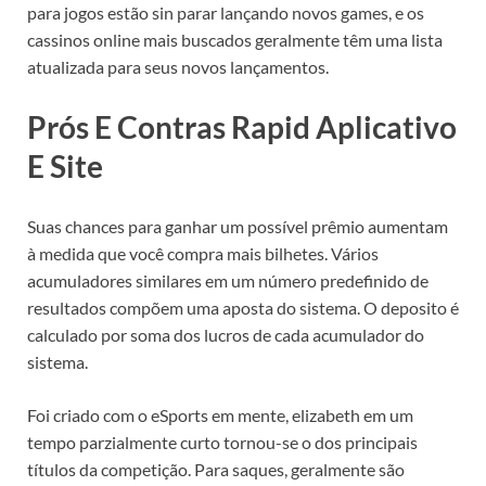
para jogos estão sin parar lançando novos games, e os
cassinos online mais buscados geralmente têm uma lista
atualizada para seus novos lançamentos.
Prós E Contras Rapid Aplicativo
E Site
Suas chances para ganhar um possível prêmio aumentam
à medida que você compra mais bilhetes. Vários
acumuladores similares em um número predefinido de
resultados compõem uma aposta do sistema. O deposito é
calculado por soma dos lucros de cada acumulador do
sistema.
Foi criado com o eSports em mente, elizabeth em um
tempo parzialmente curto tornou-se o dos principais
títulos da competição. Para saques, geralmente são