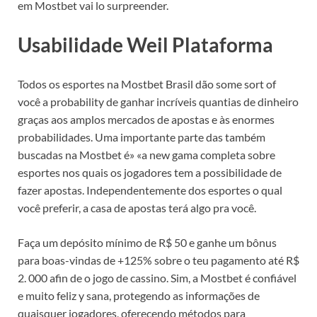
em Mostbet vai lo surpreender.
Usabilidade Weil Plataforma
Todos os esportes na Mostbet Brasil dão some sort of
você a probability de ganhar incríveis quantias de dinheiro
graças aos amplos mercados de apostas e às enormes
probabilidades. Uma importante parte das também
buscadas na Mostbet é» «a new gama completa sobre
esportes nos quais os jogadores tem a possibilidade de
fazer apostas. Independentemente dos esportes o qual
você preferir, a casa de apostas terá algo pra você.
Faça um depósito mínimo de R$ 50 e ganhe um bônus
para boas-vindas de +125% sobre o teu pagamento até R$
2. 000 afin de o jogo de cassino. Sim, a Mostbet é confiável
e muito feliz y sana, protegendo as informações de
quaisquer jogadores, oferecendo métodos para