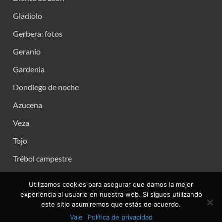
Gladiolo
Gerbera: fotos
Geranio
Gardenia
Dondiego de noche
Azucena
Veza
Tojo
Trébol campestre
Utilizamos cookies para asegurar que damos la mejor
experiencia al usuario en nuestra web. Si sigues utilizando
este sitio asumiremos que estás de acuerdo.
Copyright © 2026
.
Vale
Política de privacidad
Funciona con
WordPress
y
HitMag
.