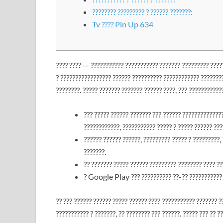
???????? ????????? ? ?????? ???????:
Tv ???? Pin Up 634
???? ???? — ??????????? ??????????? ??????? ????????? ?????
? ????????????????? ?????? ?????????? ???????????? ????????
????????. ????? ??????? ??????? ?????? ????, ??? ???????????
??? ????? ?????? ??????? ??? ?????? ?????????????
????????????, ??????????? ????? ? ????? ?????? ???
?????? ?????? ??????, ????????? ????? ? ?????????, 
???????.
?? ??????? ????? ?????? ????????? ???????? ???? ??
? Google Play ??? ?????????? ??-?? ??????????? ?
?? ??? ?????? ?????? ????? ?????? ???? ??????????? ??????? ?
??????????? ? ???????, ?? ???????? ??? ??????. ????? ??? ?? ?