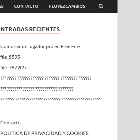
ES
CONTACTO
FLUYEZCAMBIOS
ENTRADAS RECIENTES
Cómo ser un jugador pro en Free Fire
file_8595
file_7872(3)
??? ????? ?????????????? ???????? ????????? ???????
??? ???????? ?????? ???????????? ????????
?? ????? ????? ????????? ????????? ???????????? ????????
Contacto
POLÍTICA DE PRIVACIDAD Y COOKIES