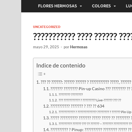
FLORES HERMOSAS
COLORES
LU
UNCATEGORIZED
??????????? ???? ?????? ????
mayo 29, 2025
-
por
Hermosas
Indice de contenido
??? ?? ??????: ?????? ?????? ? ??????????? ?????, ??????
??????? ???????? Pin-up Casino ??? ???????? ?? ?
???????? ????????
??? ??????????? ? ????????? Live-?????? ??? ??
??????????? ??????? ? ??? ?? 634
??????????? ? ????????????? ???????? ? ?????? Pin Up
????? ?????????? ??????? ????? ????? ?? ????????
????????? ?????? ??? ?? ?????? – ??????? ?????????? ??
?????????? ? Pinup: ?????????? ???????? ????? ??