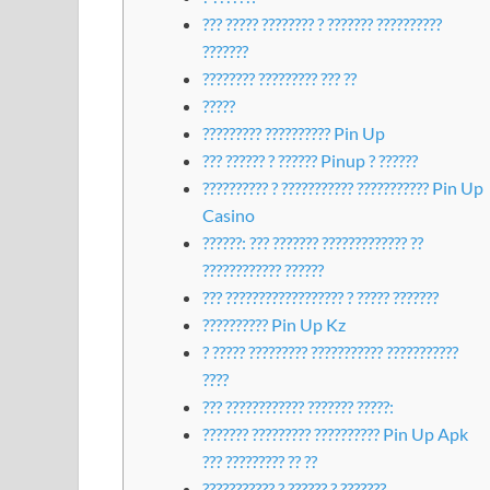
??? ????? ???????? ? ??????? ??????????
???????
???????? ????????? ??? ??
?????
????????? ?????????? Pin Up
??? ?????? ? ?????? Pinup ? ??????
?????????? ? ??????????? ??????????? Pin Up
Casino
??????: ??? ??????? ????????????? ??
???????????? ??????
??? ?????????????????? ? ????? ???????
?????????? Pin Up Kz
? ????? ????????? ??????????? ???????????
????
??? ???????????? ??????? ?????:
??????? ????????? ?????????? Pin Up Apk
??? ????????? ?? ??
??????????? ? ?????? ? ???????