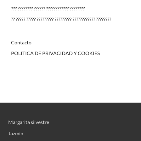
??? ???????? ?????? ???????????? ????????
?? ????? ????? ????????? ????????? ???????????? ????????
Contacto
POLÍTICA DE PRIVACIDAD Y COOKIES
Margarita silvestre
Jazmín