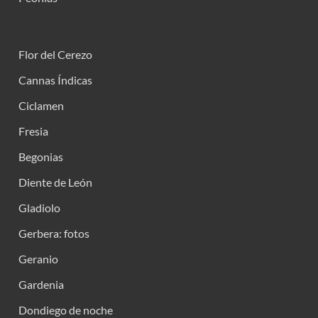
Flor del Cerezo
Cannas Índicas
Ciclamen
Fresia
Begonias
Diente de León
Gladiolo
Gerbera: fotos
Geranio
Gardenia
Dondiego de noche