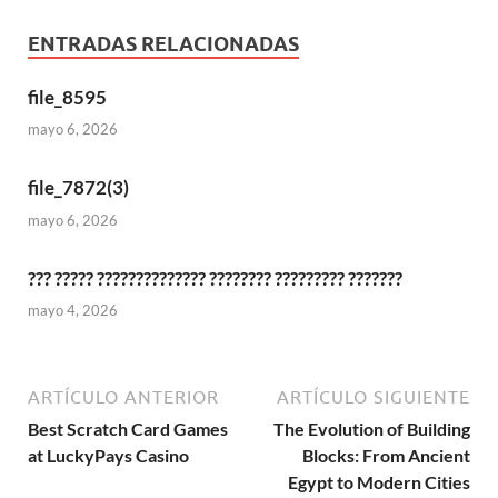
ENTRADAS RELACIONADAS
file_8595
mayo 6, 2026
file_7872(3)
mayo 6, 2026
??? ????? ?????????????? ???????? ????????? ???????
mayo 4, 2026
ARTÍCULO ANTERIOR
ARTÍCULO SIGUIENTE
Best Scratch Card Games
The Evolution of Building
at LuckyPays Casino
Blocks: From Ancient
Egypt to Modern Cities