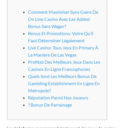
Comment Maximiser Syns Gains De
On Line Casino Avec Les Added
Bonus Sans Wager?
Bonus Et Promotions: Votre Qu’il
Faut Déterminer Légalement
Live Casino: Tous Jeux En Primary À
La Manière De Las Vegas
Profitez Des Meilleurs Jeux Dans Les
Casinos En Ligne Francophones
Quels Sont Les Meilleurs Bonus De
Gambling Establishment En Ligne En
Métropole?
Réputation Parmi Nos Joueurs
? Bonus De Parrainage