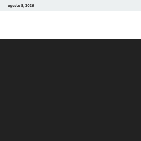
agosto 8, 2026