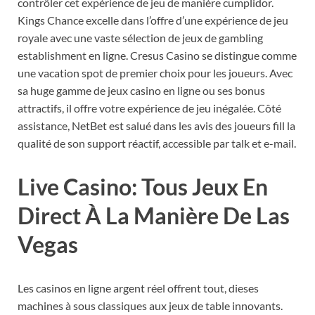
contrôler cet expérience de jeu de manière cumplidor.
Kings Chance excelle dans l’offre d’une expérience de jeu
royale avec une vaste sélection de jeux de gambling
establishment en ligne. Cresus Casino se distingue comme
une vacation spot de premier choix pour les joueurs. Avec
sa huge gamme de jeux casino en ligne ou ses bonus
attractifs, il offre votre expérience de jeu inégalée. Côté
assistance, NetBet est salué dans les avis des joueurs fill la
qualité de son support réactif, accessible par talk et e-mail.
Live Casino: Tous Jeux En
Direct À La Manière De Las
Vegas
Les casinos en ligne argent réel offrent tout, dieses
machines à sous classiques aux jeux de table innovants.