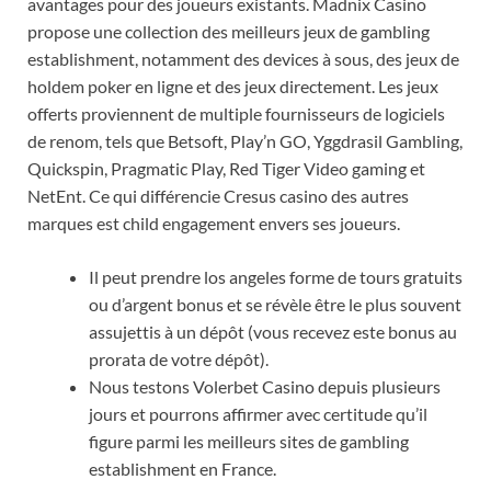
avantages pour des joueurs existants. Madnix Casino
propose une collection des meilleurs jeux de gambling
establishment, notamment des devices à sous, des jeux de
holdem poker en ligne et des jeux directement. Les jeux
offerts proviennent de multiple fournisseurs de logiciels
de renom, tels que Betsoft, Play’n GO, Yggdrasil Gambling,
Quickspin, Pragmatic Play, Red Tiger Video gaming et
NetEnt. Ce qui différencie Cresus casino des autres
marques est child engagement envers ses joueurs.
Il peut prendre los angeles forme de tours gratuits
ou d’argent bonus et se révèle être le plus souvent
assujettis à un dépôt (vous recevez este bonus au
prorata de votre dépôt).
Nous testons Volerbet Casino depuis plusieurs
jours et pourrons affirmer avec certitude qu’il
figure parmi les meilleurs sites de gambling
establishment en France.