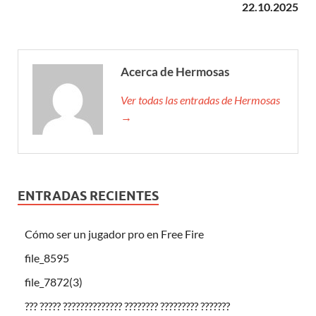
22.10.2025
Acerca de Hermosas
Ver todas las entradas de Hermosas
→
ENTRADAS RECIENTES
Cómo ser un jugador pro en Free Fire
file_8595
file_7872(3)
??? ????? ?????????????? ???????? ????????? ???????