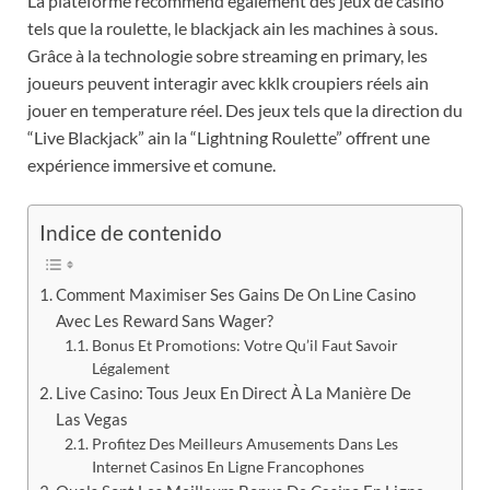
La plateforme recommend également des jeux de casino
tels que la roulette, le blackjack ain les machines à sous.
Grâce à la technologie sobre streaming en primary, les
joueurs peuvent interagir avec kklk croupiers réels ain
jouer en temperature réel. Des jeux tels que la direction du
“Live Blackjack” ain la “Lightning Roulette” offrent une
expérience immersive et comune.
Indice de contenido
Comment Maximiser Ses Gains De On Line Casino
Avec Les Reward Sans Wager?
Bonus Et Promotions: Votre Qu’il Faut Savoir
Légalement
Live Casino: Tous Jeux En Direct À La Manière De
Las Vegas
Profitez Des Meilleurs Amusements Dans Les
Internet Casinos En Ligne Francophones