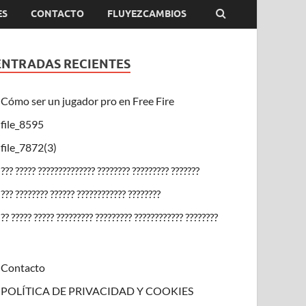
ES
CONTACTO
FLUYEZCAMBIOS
ENTRADAS RECIENTES
Cómo ser un jugador pro en Free Fire
file_8595
file_7872(3)
??? ????? ?????????????? ???????? ????????? ???????
??? ???????? ?????? ???????????? ????????
?? ????? ????? ????????? ????????? ???????????? ????????
Contacto
POLÍTICA DE PRIVACIDAD Y COOKIES