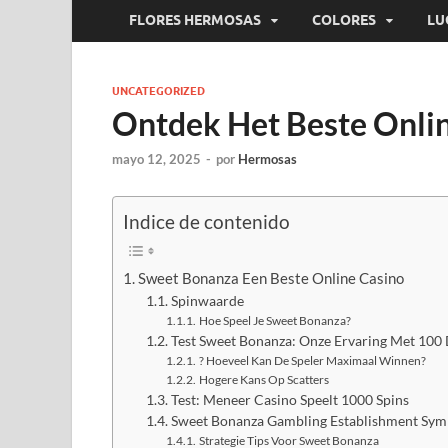
FLORES HERMOSAS
COLORES
LU
UNCATEGORIZED
Ontdek Het Beste Onlin
mayo 12, 2025
-
por
Hermosas
Indice de contenido
Sweet Bonanza Een Beste Online Casino
Spinwaarde
Hoe Speel Je Sweet Bonanza?
Test Sweet Bonanza: Onze Ervaring Met 100
? Hoeveel Kan De Speler Maximaal Winnen?
Hogere Kans Op Scatters
Test: Meneer Casino Speelt 1000 Spins
Sweet Bonanza Gambling Establishment Sym
Strategie Tips Voor Sweet Bonanza