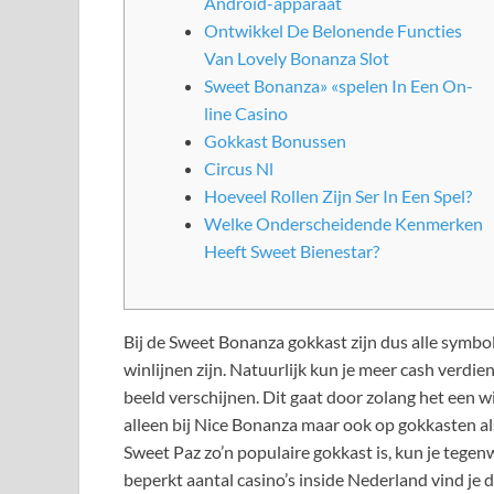
Android-apparaat
Ontwikkel De Belonende Functies
Van Lovely Bonanza Slot
Sweet Bonanza» «spelen In Een On-
line Casino
Gokkast Bonussen
Circus Nl
Hoeveel Rollen Zijn Ser In Een Spel?
Welke Onderscheidende Kenmerken
Heeft Sweet Bienestar?
Bij de Sweet Bonanza gokkast zijn dus alle symb
winlijnen zijn. Natuurlijk kun je meer cash verdi
beeld verschijnen. Dit gaat door zolang het een 
alleen bij Nice Bonanza maar ook op gokkasten
Sweet Paz zo’n populaire gokkast is, kun je tegenw
beperkt aantal casino’s inside Nederland vind je d