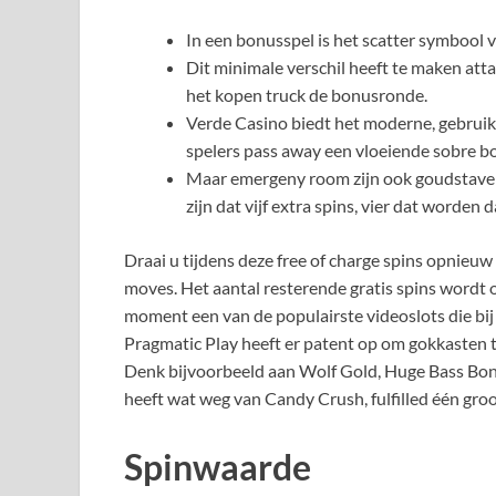
In een bonusspel is het scatter symbool 
Dit minimale verschil heeft te maken atta
het kopen truck de bonusronde.
Verde Casino biedt het moderne, gebruiksv
spelers pass away een vloeiende sobre b
Maar emergeny room zijn ook goudstaven; 
zijn dat vijf extra spins, vier dat worden
Draai u tijdens deze free of charge spins opnieuw 
moves. Het aantal resterende gratis spins wordt
moment een van de populairste videoslots die bij 
Pragmatic Play heeft er patent op om gokkasten 
Denk bijvoorbeeld aan Wolf Gold, Huge Bass Bo
heeft wat weg van Candy Crush, fulfilled één groot
Spinwaarde