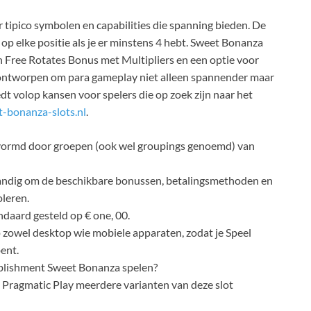
 tipico symbolen en capabilities die spanning bieden. De
 op elke positie als je er minstens 4 hebt. Sweet Bonanza
n Free Rotates Bonus met Multipliers en een optie voor
ontworpen om para gameplay niet alleen spannender maar
dt volop kansen voor spelers die op zoek zijn naar het
-bonanza-slots.nl
.
vormd door groepen (ook wel groupings genoemd) van
rstandig om de beschikbare bonussen, betalingsmethoden en
oleren.
daard gesteld op € one, 00.
p zowel desktop wie mobiele apparaten, zodat je Speel
ent.
tablishment Sweet Bonanza spelen?
 Pragmatic Play meerdere varianten van deze slot