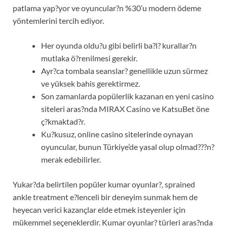
patlama yap?yor ve oyuncular?n %30’u modern ödeme
yöntemlerini tercih ediyor.
Her oyunda oldu?u gibi belirli ba?l? kurallar?n
mutlaka ö?renilmesi gerekir.
Ayr?ca tombala seanslar? genellikle uzun sürmez
ve yüksek bahis gerektirmez.
Son zamanlarda popülerlik kazanan en yeni casino
siteleri aras?nda MIRAX Casino ve KatsuBet öne
ç?kmaktad?r.
Ku?kusuz, online casino sitelerinde oynayan
oyuncular, bunun Türkiye’de yasal olup olmad???n?
merak edebilirler.
Yukar?da belirtilen popüler kumar oyunlar?, sprained
ankle treatment e?lenceli bir deneyim sunmak hem de
heyecan verici kazançlar elde etmek isteyenler için
mükemmel seçeneklerdir. Kumar oyunlar? türleri aras?nda