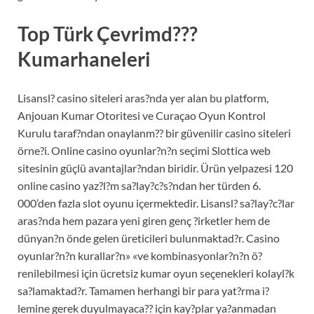
Top Türk Çevrimd???
Kumarhaneleri
Lisansl? casino siteleri aras?nda yer alan bu platform,
Anjouan Kumar Otoritesi ve Curaçao Oyun Kontrol
Kurulu taraf?ndan onaylanm?? bir güvenilir casino siteleri
örne?i. Online casino oyunlar?n?n seçimi Slottica web
sitesinin güçlü avantajlar?ndan biridir. Ürün yelpazesi 120
online casino yaz?l?m sa?lay?c?s?ndan her türden 6.
000’den fazla slot oyunu içermektedir. Lisansl? sa?lay?c?lar
aras?nda hem pazara yeni giren genç ?irketler hem de
dünyan?n önde gelen üreticileri bulunmaktad?r. Casino
oyunlar?n?n kurallar?n» «ve kombinasyonlar?n?n ö?
renilebilmesi için ücretsiz kumar oyun seçenekleri kolayl?k
sa?lamaktad?r. Tamamen herhangi bir para yat?rma i?
lemine gerek duyulmayaca?? için kay?plar ya?anmadan