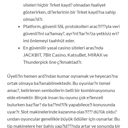
siteleri hiçbir ?irket kayd? olmadan faaliyet
gösterirken, di?erlerinin bir ?irket kayd?na sahip
olmas?d?r.
Platform, güvenli SSL protokolleri arac?l???yla veri
güvenli?ini sa?lamay?, ayr?nt?lar?n?za yetkisiz eri?
imi önlemeyi taahhüt eder.
En güvenilir yasal casino siteleri aras?nda
JACKBIT, 7Bit Casino, KatsuBet, MIRAX ve
Thunderpick öne ç?kmaktad?r.
Üyeli?in hemen ard?ndan kumar oynamak ve heyecan?na
ortak olmaya ba?lanabilmektedir. Bu oyunlar?n temel
amac?, belirlenen sembollerin belli bir kombinasyonunu
elde etmektir. Birçok insan bu oyunu çok e?lenceli
bulurken baz?lar? da ba??ml?l?k yapabilece?i konusunda
uyar?r. Slot makinelerinde kazanma olas?l??? dü?ük oldu?
undan oyuncular genellikle büyük ödüller için oynarlar. Bu
tip makinelere her bahis yap?ld???nda artar ve sonunda bir