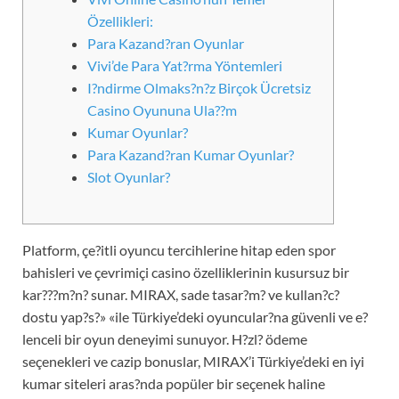
Özellikleri:
Para Kazand?ran Oyunlar
Vivi’de Para Yat?rma Yöntemleri
I?ndirme Olmaks?n?z Birçok Ücretsiz
Casino Oyununa Ula??m
Kumar Oyunlar?
Para Kazand?ran Kumar Oyunlar?
Slot Oyunlar?
Platform, çe?itli oyuncu tercihlerine hitap eden spor
bahisleri ve çevrimiçi casino özelliklerinin kusursuz bir
kar???m?n? sunar. MIRAX, sade tasar?m? ve kullan?c?
dostu yap?s?» «ile Türkiye’deki oyuncular?na güvenli ve e?
lenceli bir oyun deneyimi sunuyor. H?zl? ödeme
seçenekleri ve cazip bonuslar, MIRAX’i Türkiye’deki en iyi
kumar siteleri aras?nda popüler bir seçenek haline