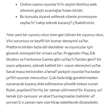
Online casino oyunlar?n?n seçimi Slottica web
sitesinin güçlü avantajlar?ndan biridir.
Bu konuda ziyaret edilecek sitenin promosyon
sayfas?n? takip ederek kazançl? ç?kabilirsiniz.
?ster yeni bir oyuncu olun ister geri dönen bir oyuncu olun,
Vivi sorunsuz ve keyifli bir kumar deneyimi sa?lar.
Platform birden fazla dili destekler ve oyuncular için
güvenli, emniyetli bir ortam sa?lar. Pragmatic Play, Elk
Studios ve Fantasma Games gibi sa?lay?c?lardan geni? bir
oyun yelpazesi, yüksek kaliteli bir» «oyun deneyimi sa?lar.
Sanal masa tenisinden a?amal? jackpot oyunlar?na kadar
çe?itli oyunlar mevcuttur. Çok fazla bilgi gerektirmeden
oynanarak kazanç elde edilmesine yönelik imkan sunan
Rulet, popülerli?ini hiç bir zaman yitirmemi?tir. Kazanç sa?
lamak için oynuyor ve abart?ya kaçmadan bahisler al?
yorsan?z o zaman tam size hitap edebilecek düzeydedir.