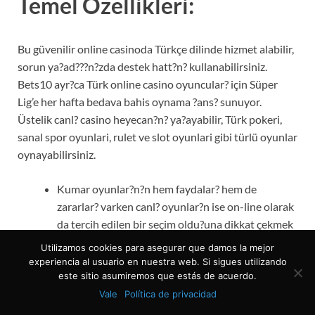
Temel Özellikleri:
Bu güvenilir online casinoda Türkçe dilinde hizmet alabilir,
sorun ya?ad???n?zda destek hatt?n? kullanabilirsiniz.
Bets10 ayr?ca Türk online casino oyuncular? için Süper
Lig’e her hafta bedava bahis oynama ?ans? sunuyor.
Üstelik canl? casino heyecan?n? ya?ayabilir, Türk pokeri,
sanal spor oyunlari, rulet ve slot oyunlari gibi türlü oyunlar
oynayabilirsiniz.
Kumar oyunlar?n?n hem faydalar? hem de
zararlar? varken canl? oyunlar?n ise on-line olarak
da tercih edilen bir seçim oldu?una dikkat çekmek
gerekir.
Utilizamos cookies para asegurar que damos la mejor
Kumar oyunlar? casinolarda ve net ortam?nda
experiencia al usuario en nuestra web. Si sigues utilizando
casino sitelerinde oynanabilmektedir.
este sitio asumiremos que estás de acuerdo.
Özel olarak geli?tirilmi? uygulamalar?m?z bir
Vale
Política de privacidad
iPhone, Android ya da iPad’den siteye gitmeye izin