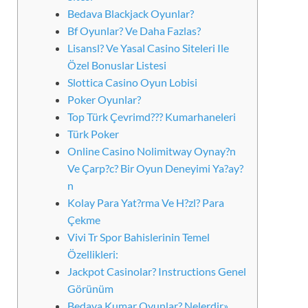
Bedava Blackjack Oyunlar?
Bf Oyunlar? Ve Daha Fazlas?
Lisansl? Ve Yasal Casino Siteleri Ile
Özel Bonuslar Listesi
Slottica Casino Oyun Lobisi
Poker Oyunlar?
Top Türk Çevrimd??? Kumarhaneleri
Türk Poker
Online Casino Nolimitway Oynay?n
Ve Çarp?c? Bir Oyun Deneyimi Ya?ay?
n
Kolay Para Yat?rma Ve H?zl? Para
Çekme
Vivi Tr Spor Bahislerinin Temel
Özellikleri:
Jackpot Casinolar? Instructions Genel
Görünüm
Bedava Kumar Oyunlar? Nelerdir»