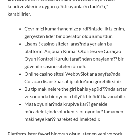
kendi zevklerine uygun çe?itli oyunlar?n tad?n? ç?
karabilirler.
Çevrimiçi kumarhanemize girdi?inizde ilk izlenim,
gerçekten lider bir operatör oldu?umuzdur.
Lisansl? casino siteleri aras?nda yer alan bu
platform, Anjouan Kumar Otoritesi ve Curaçao
Oyun Kontrol Kurulu taraf?ndan onaylanm?? bir
güvenilir casino siteleri örne?i.
Online casino sitesi WebbySlot ana sayfas?nda
Curacao lisans?na sahip oldu?unu görebilirsiniz.
Bu tip makinelere the girl bahis yap?ld???nda artar
ve sonunda bir oyuncu büyük bir ödül kazanabilir.
Masa oyunlar?nda krupiye kar?? genelde
mücadele içinde olurken, slot oyunlar? tamamen
makineye kar?? hareket edilmektedir.
Platform, ister favori bir oyun olsun ister en yeni ve zorlu