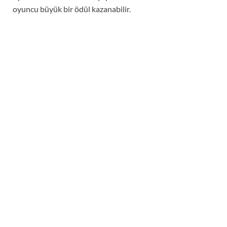
oyuncu büyük bir ödül kazanabilir.