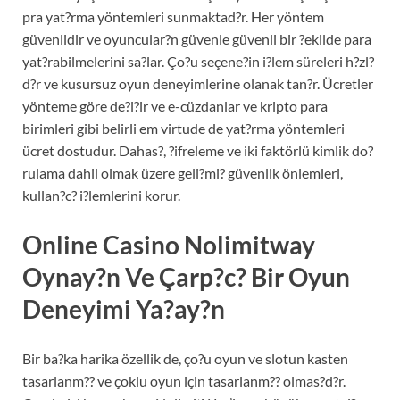
pra yat?rma yöntemleri sunmaktad?r. Her yöntem
güvenlidir ve oyuncular?n güvenle güvenli bir ?ekilde para
yat?rabilmelerini sa?lar. Ço?u seçene?in i?lem süreleri h?zl?
d?r ve kusursuz oyun deneyimlerine olanak tan?r. Ücretler
yönteme göre de?i?ir ve e-cüzdanlar ve kripto para
birimleri gibi belirli em virtude de yat?rma yöntemleri
ücret dostudur. Dahas?, ?ifreleme ve iki faktörlü kimlik do?
rulama dahil olmak üzere geli?mi? güvenlik önlemleri,
kullan?c? i?lemlerini korur.
Online Casino Nolimitway
Oynay?n Ve Çarp?c? Bir Oyun
Deneyimi Ya?ay?n
Bir ba?ka harika özellik de, ço?u oyun ve slotun kasten
tasarlanm?? ve çoklu oyun için tasarlanm?? olmas?d?r.