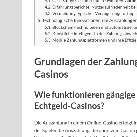
Case Study: Casino A mit 10-Minuten-Garant
Erfahrungsberichte: Nutzerzufriedenheit bei
Vermeidung typischer Verzögerungen: Tipps 
Technologische Innovationen, die Auszahlunge
Blockchain-Technologien und automatisiert
Künstliche Intelligenz in der Zahlungsabwic
Mobile Zahlungsplattformen und ihre Effizie
Grundlagen der Zahlung
Casinos
Wie funktionieren gängig
Echtgeld-Casinos?
Die Auszahlung in einem Online-Casino erfolgt 
der Spieler die Auszahlung, die dann vom Casino