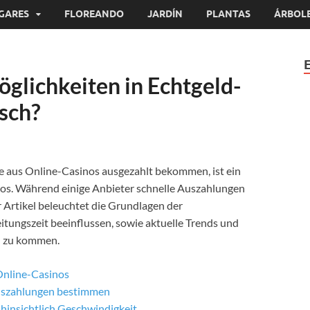
GARES
FLOREANDO
JARDÍN
PLANTAS
ÁRBOL
glichkeiten in Echtgeld-
isch?
ne aus Online-Casinos ausgezahlt bekommen, ist ein
nos. Während einige Anbieter schnelle Auszahlungen
er Artikel beleuchtet die Grundlagen der
itungszeit beeinflussen, sowie aktuelle Trends und
ld zu kommen.
Online-Casinos
Auszahlungen bestimmen
hinsichtlich Geschwindigkeit