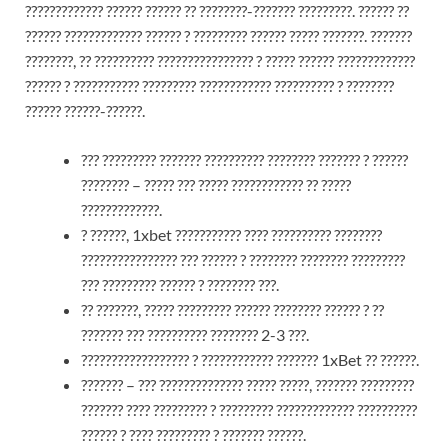
????????????? ?????? ?????? ?? ????????-??????? ?????????. ?????? ??
?????? ????????????? ?????? ? ????????? ?????? ????? ???????. ???????
????????, ?? ?????????? ???????????????? ? ????? ?????? ?????????????
?????? ? ??????????? ????????? ???????????? ?????????? ? ????????
?????? ??????-??????.
??? ????????? ??????? ?????????? ???????? ??????? ? ??????
???????? – ????? ??? ????? ???????????? ?? ?????
?????????????.
? ??????, 1xbet ??????????? ???? ?????????? ????????
???????????????? ??? ?????? ? ???????? ???????? ?????????
??? ????????? ?????? ? ???????? ???.
?? ???????, ????? ????????? ?????? ???????? ?????? ? ??
??????? ??? ?????????? ???????? 2-3 ???.
?????????????????? ? ???????????? ??????? 1xBet ?? ??????.
??????? – ??? ?????????????? ????? ?????, ??????? ?????????
??????? ???? ????????? ? ????????? ????????????? ??????????
?????? ? ???? ????????? ? ??????? ??????.