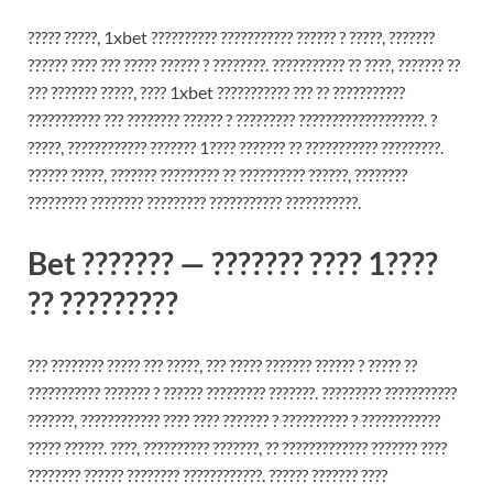
????? ?????, 1xbet ?????????? ??????????? ?????? ? ?????, ???????
?????? ???? ??? ????? ?????? ? ????????. ??????????? ?? ????, ??????? ??
??? ??????? ?????, ???? 1xbet ??????????? ??? ?? ???????????
??????????? ??? ???????? ?????? ? ????????? ???????????????????. ?
?????, ???????????? ??????? 1???? ??????? ?? ??????????? ?????????.
?????? ?????, ??????? ????????? ?? ?????????? ??????, ????????
????????? ???????? ????????? ??????????? ???????????.
Bet ??????? — ??????? ???? 1????
?? ?????????
??? ???????? ????? ??? ?????, ??? ????? ??????? ?????? ? ????? ??
??????????? ??????? ? ?????? ????????? ???????. ????????? ???????????
???????, ???????????? ???? ???? ??????? ? ?????????? ? ????????????
????? ??????. ????, ?????????? ???????, ?? ????????????? ??????? ????
???????? ?????? ???????? ????????????. ?????? ??????? ????