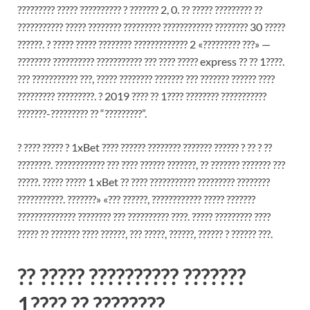
????????? ????? ?????????? ? ??????? 2, 0. ?? ????? ????????? ??
??????????? ????? ???????? ????????? ???????????? ???????? 30 ?????
??????. ? ????? ????? ???????? ????????????? 2 «????????? ???» —
???????? ?????????? ??????????? ??? ???? ????? express ?? ?? 1????.
??? ??????????? ???, ????? ???????? ??????? ??? ??????? ?????? ????
????????? ?????????. ? 2019 ???? ?? 1???? ???????? ???????????
???????-????????? ?? “?????????”.
? ???? ????? ? 1xBet ???? ?????? ???????? ??????? ?????? ? ?? ? ??
????????. ???????????? ??? ???? ?????? ???????, ?? ??????? ??????? ???
?????. ????? ????? 1 xBet ?? ???? ??????????? ????????? ????????
???????????. ???????» «??? ??????, ???????????? ????? ???????
?????????????? ???????? ??? ?????????? ????. ????? ????????? ????
????? ?? ??????? ???? ??????, ??? ?????, ??????, ?????? ? ?????? ???.
?? ????? ?????????? ???????
1???? ?? ????????