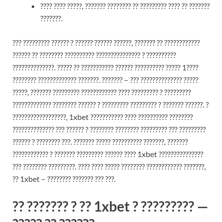
???? ???? ?????, ??????? ???????? ?? ????????? ???? ?? ???????
???????.
??? ????????? ?????? ? ?????? ?????? ??????, ??????? ?? ????????????
?????? ?? ???????? ?????????? ??????????????? ? ??????????
??????????????. ????? ?? ??????????? ?????? ?????????? ????? 1????
???????? ????????????? ???????. ??????? – ??? ?????????????? ?????
?????, ??????? ????????? ???????????? ???? ????????? ? ?????????
????????????? ???????? ?????? ? ????????? ????????? ? ??????? ??????. ?
??????????????????, 1xbet ??????????? ???? ?????????? ????????
?????????????? ??? ?????? ? ???????? ???????? ????????? ??? ?????????
?????? ? ???????? ???. ??????? ????? ?????????? ???????, ???????
???????????? ? ??????? ????????? ?????? ???? 1xbet ???????????????
??? ???????? ?????????. ???? ???? ????? ???????? ???????????? ???????,
?? 1xbet – ???????? ??????? ??? ???.
?? ??????? ? ?? 1xbet ? ????????? —