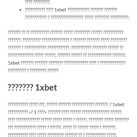
???? ?????????.
??????????? ???? 1xbet ???????????? ??????? ???????
???????????? ? ?????????????????? ????? ???????? ??????????.
??????? ?? ?? ?????????? ??????? ????? ????????? ?????? ???????????
???????. ?????????? ??????????????? ? ??????? ??????? ????? ?????????
??????? ? ???????????? ????????????. ??????????? ???????? ?????? ??
?????????????? ????? ??????, ??????? ?????? ?? ????????????? ???????.
1xbet ??????? ??????? ???????? ????????????? ???? ? ??????????????
?????????? ? ????????? ??????.
??????? 1xbet
??????????? ????? ???, ?????? ??????? ???????????? ???????. ? 1xbet
??????????? «? 1 ????» ??????? ???? ?????? ??????????????? ??????.
???? ????????????? ?????? ????? ????? ? ??????, ???????? ????? ????????
??? ???????????? ????? ? ??????. ????? ?? ?????? ????? ? ???????,
??????????? ???? ????? ????????? ??????? ?? ? ??????????? ?????.