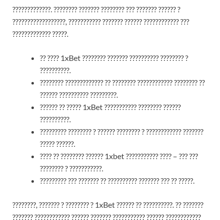
?????????????. ???????? ??????? ???????? ??? ??????? ?????? ?
??????????????????, ??????????? ??????? ?????? ???????????? ???
????????????? ?????.
?? ???? 1xBet ???????? ??????? ?????????? ???????? ?
??????????.
???????? ????????????? ?? ???????? ???????????? ???????? ??
?????? ?????????? ?????????.
?????? ?? ????? 1xBet ??????????? ???????? ??????
??????????.
????????? ???????? ? ?????? ???????? ? ???????????? ???????
????? ??????.
???? ?? ???????? ?????? 1xbet ??????????? ???? – ??? ???
???????? ? ???????????.
????????? ??? ??????? ?? ?????????? ??????? ??? ?? ?????.
????????, ??????? ? ???????? ? 1xBet ?????? ?? ??????????. ?? ???????
??????? ???????????? ?????? ??????? ??????????? ?????? ????????????