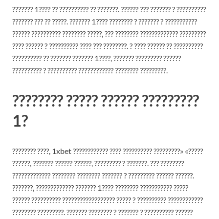
??????? 1???? ?? ?????????? ?? ???????. ?????? ??? ??????? ? ??????????
??????? ??? ?? ?????. ??????? 1???? ???????? ? ??????? ? ???????????
?????? ?????????? ???????? ?????, ??? ???????? ????????????? ?????????
???? ?????? ? ?????????? ???? ??? ????????. ? ???? ?????? ?? ??????????
?????????? ?? ??????? ??????? 1????, ??????? ????????? ??????
?????????? ? ?????????? ???????????? ???????? ?????????.
???????? ????? ?????? ?????????
1?
???????? ????, 1xbet ???????????? ???? ?????????? ?????????» «?????
??????, ??????? ?????? ??????, ????????? ? ???????. ??? ????????
????????????? ???????? ???????? ??????? ? ????????? ?????? ??????.
???????, ????????????? ??????? 1???? ???????? ??????????? ?????
?????? ?????????? ?????????????????? ????? ? ?????????? ????????????
???????? ?????????. ??????? ???????? ? ??????? ? ?????????? ??????