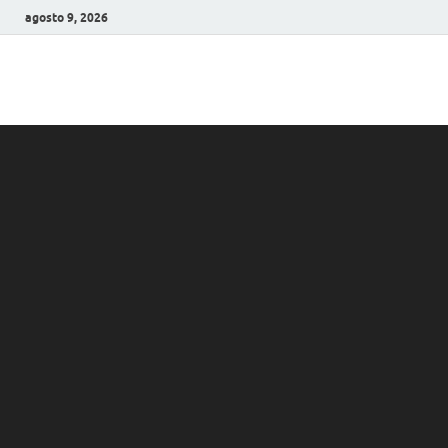
agosto 9, 2026