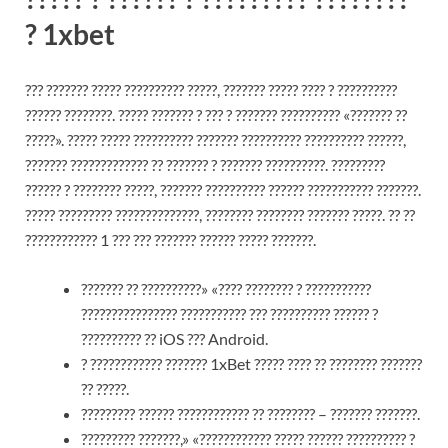
? 1xbet
??? ??????? ????? ?????????? ?????, ??????? ????? ???? ? ??????????
?????? ????????. ????? ??????? ? ??? ? ??????? ?????????? «??????? ??
?????». ????? ????? ?????????? ??????? ?????????? ?????????? ??????,
??????? ????????????? ?? ??????? ? ??????? ??????????. ?????????
?????? ? ???????? ?????, ??????? ?????????? ?????? ??????????? ???????.
????? ????????? ??????????????, ???????? ???????? ??????? ?????. ?? ??
???????????? 1 ??? ??? ??????? ?????? ????? ???????.
??????? ?? ??????????» «???? ???????? ? ???????????
???????????????? ??????????? ??? ?????????? ?????? ?
?????????? ?? iOS ??? Android.
? ???????????? ??????? 1xBet ????? ???? ?? ???????? ???????
?? ?????.
????????? ?????? ???????????? ?? ???????? – ??????? ???????.
????????? ???????,» «???????????? ????? ?????? ?????????? ?