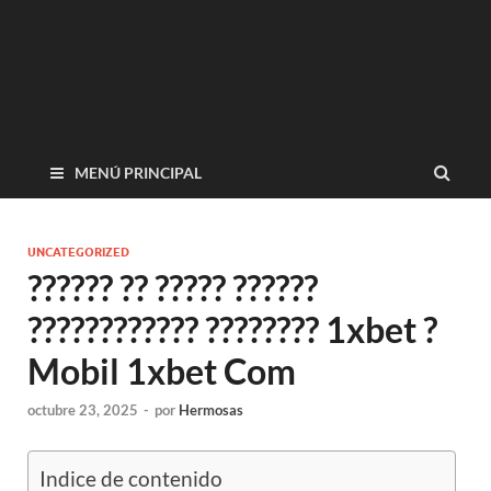
MENÚ PRINCIPAL
UNCATEGORIZED
?????? ?? ????? ??????
???????????? ???????? 1xbet ?
Mobil 1xbet Com
octubre 23, 2025
-
por
Hermosas
Indice de contenido