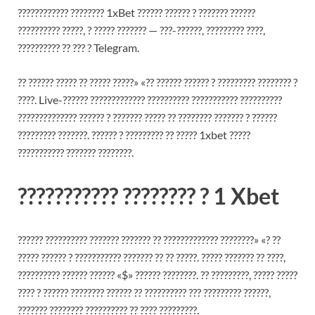
???????????? ???????? 1xBet ?????? ?????? ? ??????? ??????
?????????? ?????, ? ????? ??????? — ???-??????, ????????? ????,
?????????? ?? ??? ? Telegram.
?? ?????? ????? ?? ????? ?????» «?? ?????? ?????? ? ????????? ???????? ?
????. Live-?????? ????????????? ?????????? ??????????? ??????????
?????????????? ?????? ? ??????? ????? ?? ???????? ??????? ? ??????
????????? ???????. ?????? ? ????????? ?? ????? 1xbet ?????
??????????? ??????? ????????.
??????????? ???????? ? 1 Xbet
?????? ?????????? ??????? ??????? ?? ????????????? ????????» «? ??
????? ?????? ? ??????????? ??????? ?? ?? ?????. ????? ??????? ?? ????,
?????????? ?????? ?????? «$» ?????? ????????. ?? ?????????, ????? ?????
???? ? ?????? ???????? ?????? ?? ?????????? ??? ????????? ??????,
??????? ???????? ?????????? ?? ???? ?????????.