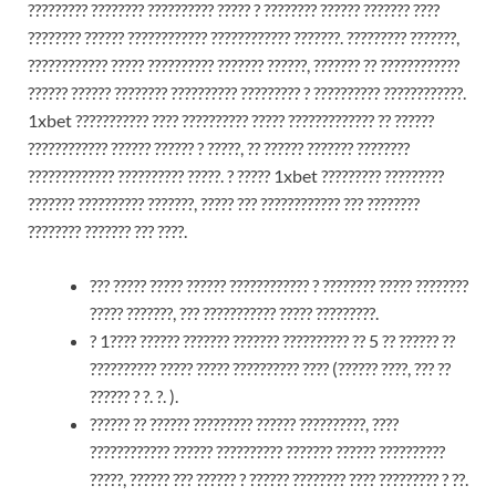
????????? ???????? ?????????? ????? ? ???????? ?????? ??????? ????
???????? ?????? ???????????? ???????????? ???????. ????????? ???????,
???????????? ????? ?????????? ??????? ??????, ??????? ?? ????????????
?????? ?????? ???????? ?????????? ????????? ? ?????????? ????????????.
1xbet ??????????? ???? ?????????? ????? ????????????? ?? ??????
???????????? ?????? ?????? ? ?????, ?? ?????? ??????? ????????
????????????? ?????????? ?????. ? ????? 1xbet ????????? ?????????
??????? ?????????? ???????, ????? ??? ???????????? ??? ????????
???????? ??????? ??? ????.
??? ????? ????? ?????? ???????????? ? ???????? ????? ????????
????? ???????, ??? ??????????? ????? ?????????.
? 1???? ?????? ??????? ??????? ?????????? ?? 5 ?? ?????? ??
?????????? ????? ????? ?????????? ???? (?????? ????, ??? ??
?????? ? ?. ?. ).
?????? ?? ?????? ????????? ?????? ??????????, ????
???????????? ?????? ?????????? ??????? ?????? ??????????
?????, ?????? ??? ?????? ? ?????? ???????? ???? ????????? ? ??.