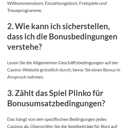
Willkommensboni, Einzahlungsboni, Freispiele und
Treueprogramme.
2. Wie kann ich sicherstellen,
dass ich die Bonusbedingungen
verstehe?
Lesen Sie die Allgemeinen Geschäftsbedingungen auf der
Casino-Website gründlich durch, bevor Sie einen Bonus in
Anspruch nehmen.
3. Zählt das Spiel Plinko für
Bonusumsatzbedingungen?
Das hängt von den spezifischen Bedingungen jedes
Casinos ab. Überprüfen Sie die Spielbeiträge für Boni auf