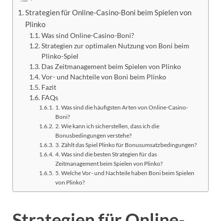
Strategien für Online-Casino-Boni beim Spielen von
Plinko
Was sind Online-Casino-Boni?
Strategien zur optimalen Nutzung von Boni beim
Plinko-Spiel
Das Zeitmanagement beim Spielen von Plinko
Vor- und Nachteile von Boni beim Plinko
Fazit
FAQs
1. Was sind die häufigsten Arten von Online-Casino-
Boni?
2. Wie kann ich sicherstellen, dass ich die
Bonusbedingungen verstehe?
3. Zählt das Spiel Plinko für Bonusumsatzbedingungen?
4. Was sind die besten Strategien für das
Zeitmanagement beim Spielen von Plinko?
5. Welche Vor- und Nachteile haben Boni beim Spielen
von Plinko?
Strategien für Online-