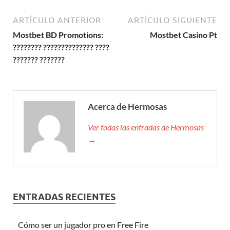
ARTÍCULO ANTERIOR
ARTÍCULO SIGUIENTE
Mostbet BD Promotions:
Mostbet Casino Pt
???????? ?????????????? ????
??????? ???????
Acerca de Hermosas
Ver todas las entradas de Hermosas
→
ENTRADAS RECIENTES
Cómo ser un jugador pro en Free Fire