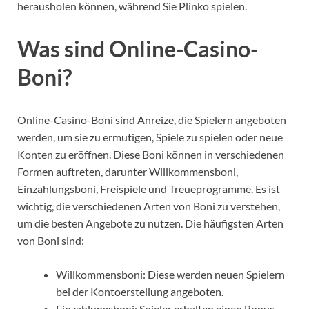
herausholen können, während Sie Plinko spielen.
Was sind Online-Casino-
Boni?
Online-Casino-Boni sind Anreize, die Spielern angeboten
werden, um sie zu ermutigen, Spiele zu spielen oder neue
Konten zu eröffnen. Diese Boni können in verschiedenen
Formen auftreten, darunter Willkommensboni,
Einzahlungsboni, Freispiele und Treueprogramme. Es ist
wichtig, die verschiedenen Arten von Boni zu verstehen,
um die besten Angebote zu nutzen. Die häufigsten Arten
von Boni sind:
Willkommensboni: Diese werden neuen Spielern
bei der Kontoerstellung angeboten.
Einzahlungsboni: Spieler erhalten einen Bonus,