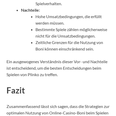
Spielverhalten.
Nachteile:
Hohe Umsatzbedingungen, die erfüllt
werden müssen.
Bestimmte Spiele zählen möglicherweise
nicht für die Umsatzbedingungen.
Zeitliche Grenzen für die Nutzung von
Boni können einschränkend sein.
Ein ausgewogenes Verständnis dieser Vor- und Nachteile
ist entscheidend, um die besten Entscheidungen beim
Spielen von Plinko zu treffen.
Fazit
Zusammenfassend lässt sich sagen, dass die Strategien zur
optimalen Nutzung von Online-Casino-Boni beim Spielen