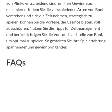
von Plinko entscheidend sind, um Ihre Gewinne zu
maximieren. Indem Sie die verschiedenen Arten von Boni
verstehen und sich die Zeit nehmen, strategisch zu
spielen, können Sie die Vorteile, die Casinos bieten, voll
ausschöpfen. Nutzen Sie die Tipps für Zeitmanagement
und berücksichtigen Sie die Vor- und Nachteile von Boni,
um optimal zu spielen. So gestalten Sie Ihre Spielerfahrung
spannender und gewinnbringender.
FAQs