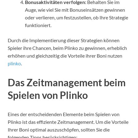
Bonusaktivitäten verfolgen:
Behalten Sie im
Auge, wie viel Sie mit Bonuseinsätzen gewinnen
oder verlieren, um festzustellen, ob Ihre Strategie
funktioniert.
Durch die Implementierung dieser Strategien können
Spieler ihre Chancen, beim Plinko zu gewinnen, erheblich
erhöhen und gleichzeitig die Vorteile ihrer Boni nutzen
plinko
.
Das Zeitmanagement beim
Spielen von Plinko
Eines der entscheidenden Elemente beim Spielen von
Plinko ist das effiziente Zeitmanagement. Um die Vorteile
Ihrer Boni optimal auszuschöpfen, sollten Sie die
folgenden Tipps berücksichtigen: