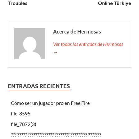
Troubles
Online Türkiye
Acerca de Hermosas
Ver todas las entradas de Hermosas
→
ENTRADAS RECIENTES
Cómo ser un jugador pro en Free Fire
file_8595
file_7872(3)
??? ????? ?????????????? ???????? ????????? ???????