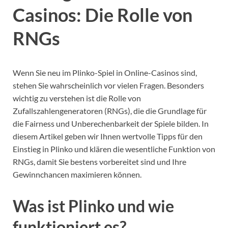
Casinos: Die Rolle von
RNGs
Wenn Sie neu im Plinko-Spiel in Online-Casinos sind,
stehen Sie wahrscheinlich vor vielen Fragen. Besonders
wichtig zu verstehen ist die Rolle von
Zufallszahlengeneratoren (RNGs), die die Grundlage für
die Fairness und Unberechenbarkeit der Spiele bilden. In
diesem Artikel geben wir Ihnen wertvolle Tipps für den
Einstieg in Plinko und klären die wesentliche Funktion von
RNGs, damit Sie bestens vorbereitet sind und Ihre
Gewinnchancen maximieren können.
Was ist Plinko und wie
funktioniert es?