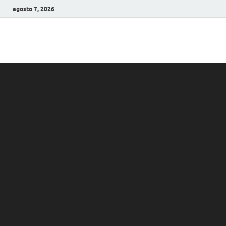
agosto 7, 2026