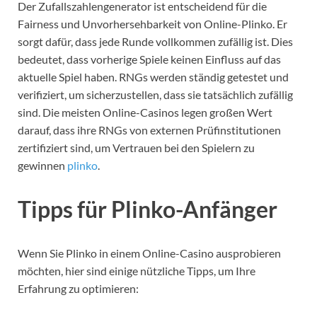
Der Zufallszahlengenerator ist entscheidend für die
Fairness und Unvorhersehbarkeit von Online-Plinko. Er
sorgt dafür, dass jede Runde vollkommen zufällig ist. Dies
bedeutet, dass vorherige Spiele keinen Einfluss auf das
aktuelle Spiel haben. RNGs werden ständig getestet und
verifiziert, um sicherzustellen, dass sie tatsächlich zufällig
sind. Die meisten Online-Casinos legen großen Wert
darauf, dass ihre RNGs von externen Prüfinstitutionen
zertifiziert sind, um Vertrauen bei den Spielern zu
gewinnen
plinko
.
Tipps für Plinko-Anfänger
Wenn Sie Plinko in einem Online-Casino ausprobieren
möchten, hier sind einige nützliche Tipps, um Ihre
Erfahrung zu optimieren: