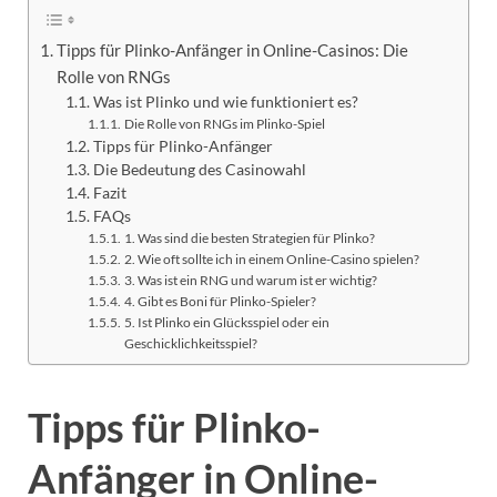
Tipps für Plinko-Anfänger in Online-Casinos: Die
Rolle von RNGs
Was ist Plinko und wie funktioniert es?
Die Rolle von RNGs im Plinko-Spiel
Tipps für Plinko-Anfänger
Die Bedeutung des Casinowahl
Fazit
FAQs
1. Was sind die besten Strategien für Plinko?
2. Wie oft sollte ich in einem Online-Casino spielen?
3. Was ist ein RNG und warum ist er wichtig?
4. Gibt es Boni für Plinko-Spieler?
5. Ist Plinko ein Glücksspiel oder ein
Geschicklichkeitsspiel?
Tipps für Plinko-
Anfänger in Online-