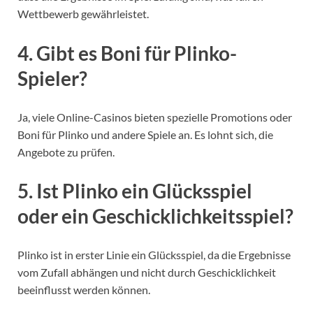
Wettbewerb gewährleistet.
4. Gibt es Boni für Plinko-
Spieler?
Ja, viele Online-Casinos bieten spezielle Promotions oder
Boni für Plinko und andere Spiele an. Es lohnt sich, die
Angebote zu prüfen.
5. Ist Plinko ein Glücksspiel
oder ein Geschicklichkeitsspiel?
Plinko ist in erster Linie ein Glücksspiel, da die Ergebnisse
vom Zufall abhängen und nicht durch Geschicklichkeit
beeinflusst werden können.