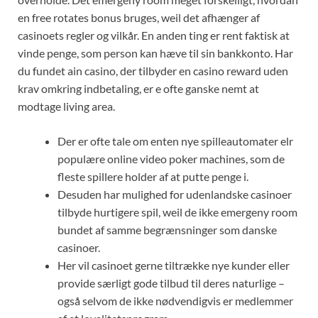
en free rotates bonus bruges, weil det afhænger af
casinoets regler og vilkår. En anden ting er rent faktisk at
vinde penge, som person kan hæve til sin bankkonto. Har
du fundet ain casino, der tilbyder en casino reward uden
krav omkring indbetaling, er e ofte ganske nemt at
modtage living area.
Der er ofte tale om enten nye spilleautomater elr
populære online video poker machines, som de
fleste spillere holder af at putte penge i.
Desuden har mulighed for udenlandske casinoer
tilbyde hurtigere spil, weil de ikke emergeny room
bundet af samme begrænsninger som danske
casinoer.
Her vil casinoet gerne tiltrække nye kunder eller
provide særligt gode tilbud til deres naturlige –
også selvom de ikke nødvendigvis er medlemmer