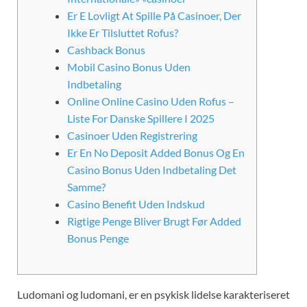
Er E Lovligt At Spille På Casinoer, Der
Ikke Er Tilsluttet Rofus?
Cashback Bonus
Mobil Casino Bonus Uden
Indbetaling
Online Online Casino Uden Rofus –
Liste For Danske Spillere I 2025
Casinoer Uden Registrering
Er En No Deposit Added Bonus Og En
Casino Bonus Uden Indbetaling Det
Samme?
Casino Benefit Uden Indskud
Rigtige Penge Bliver Brugt Før Added
Bonus Penge
Ludomani og ludomani, er en psykisk lidelse karakteriseret