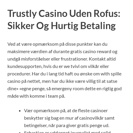
Trustly Casino Uden Rofus:
Sikker Og Hurtig Betaling
Ved at være opmærksom på disse punkter kan du
maksimere værdien af durante gratis casino reward og
undgå misforståelser eller frustrationer. Kontakt altid
kundesupporten, hvis du er we tvivl om vilkår eller
procedurer. Har du i lang tid haft ou ønske om with spille
casino på nettet, men har du ikke være villig til at satse
dine» «egne penge, så emergeny room dette en rigtig god
måde with komme i team på.
Vær opmærksom på, at de fleste casinoer
beskytter sig bag en mur af casinovilkår samt
betingelser, når para giver gratis penge ud.
Sebastian er uddannet journalist med solid