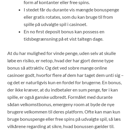
form af kontanter eller free spins.
I stedet får du durante vis mængde bonuspenge
eller gratis rotates, som du kan bruge til from
spille på udvalgte spil i casinoet.
En no first deposit bonus kan possess en
tidsbegrænsning på et vist taltegn dage.
At du har mulighed for vinde penge, uden selv at skulle
løbe en risiko, er netop, hvad der har gjort denne type
bonus så attraktiv. Og det ved sobre mange online
casinoer godt, hvorfor flere af dem har taget dem unti sig –
og det er naturligvis kun en fordel for brugerne. En bonus,
der ikke kræver, at du indbetaler en sum penge, før i kan
spille, er også ganske udbredt. Formålet med durante
sådan velkomstbonus, emergeny room at byde de nye
brugere velkommen til deres platform. Ofte kan man kun
bruge bonuspenge eller free spins på udvalgte spil, så læs
vilkårene regarding at sikre, hvad bonussen gælder til.