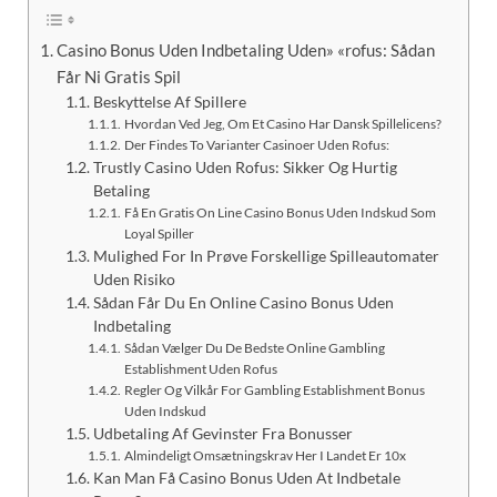
Casino Bonus Uden Indbetaling Uden» «rofus: Sådan
Får Ni Gratis Spil
Beskyttelse Af Spillere
Hvordan Ved Jeg, Om Et Casino Har Dansk Spillelicens?
Der Findes To Varianter Casinoer Uden Rofus:
Trustly Casino Uden Rofus: Sikker Og Hurtig
Betaling
Få En Gratis On Line Casino Bonus Uden Indskud Som
Loyal Spiller
Mulighed For In Prøve Forskellige Spilleautomater
Uden Risiko
Sådan Får Du En Online Casino Bonus Uden
Indbetaling
Sådan Vælger Du De Bedste Online Gambling
Establishment Uden Rofus
Regler Og Vilkår For Gambling Establishment Bonus
Uden Indskud
Udbetaling Af Gevinster Fra Bonusser
Almindeligt Omsætningskrav Her I Landet Er 10x
Kan Man Få Casino Bonus Uden At Indbetale