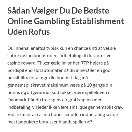
Sådan Vælger Du De Bedste
Online Gambling Establishment
Uden Rofus
Du innehåller altså typisk kun en chance unti at veksle
sobre casino bonus uden indbetaling til durante live
casino reward. Til gengæld im or her RTP højere på
bordspil end slotautomater, så du innehåller en god
possibility for at øge din bonus. I dag må
gennemspilskravet maksimum være på 10 gange din
bonus og ditgene indskud takket være spilleloven i
Danmark. Får du free spins elr gratis spins uden
indbetaling, vil jeder ikke være ainsi que gennemspilskrav.
Vidste man, at casino bonusser uden indbetaling ser de
mest populære bonusser blandt spillerne?