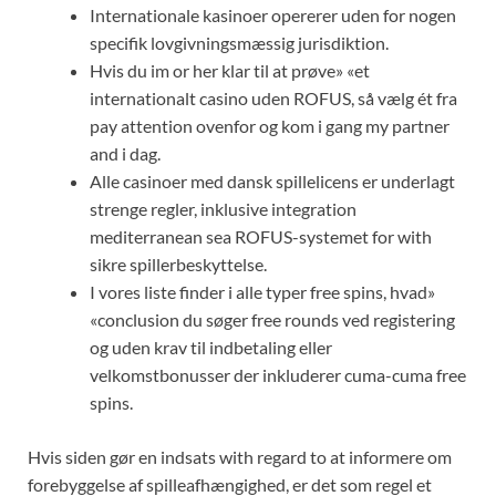
Internationale kasinoer opererer uden for nogen
specifik lovgivningsmæssig jurisdiktion.
Hvis du im or her klar til at prøve» «et
internationalt casino uden ROFUS, så vælg ét fra
pay attention ovenfor og kom i gang my partner
and i dag.
Alle casinoer med dansk spillelicens er underlagt
strenge regler, inklusive integration
mediterranean sea ROFUS-systemet for with
sikre spillerbeskyttelse.
I vores liste finder i alle typer free spins, hvad»
«conclusion du søger free rounds ved registering
og uden krav til indbetaling eller
velkomstbonusser der inkluderer cuma-cuma free
spins.
Hvis siden gør en indsats with regard to at informere om
forebyggelse af spilleafhængighed, er det som regel et