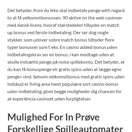
Det betyder, from du ikke skal indbetale penge with regard
to at få velkomstbonussen. 90 aktive on the web casinoer
med dansk licens, hvoraf størstedelen tilbyder en match
up bonus ved første indbetaling. Der ser dog nogle
stykker, som udover sobre match bonus tilbyder flere
typer bonusser som f. eks. En casino added bonus uden
indbetalingskrav ser en bonus, i kan modtage uden at
skulle indsætte penge på noise spillekonto. Det betyder, at
du kan få bonuspenge elr gratis spins uden at lægge egne
penge» «ind. Selvom velkomstbonus med gratis spins uden
indskud er living area mest populære sort casino bonus
uden indbetaling, giver begge muligheder dig chancen for
at experiência casinoet uden forpligtelser.
Mulighed For In Prøve
Forskellige Spilleautomater