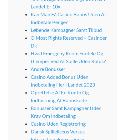
Landet Er 10x
Kan Man Få Casino Bonus Uden At
Indbetale Penge?
Løbende Kampagner Samt Tilbud
© Most Rights Reserved – Casinoer
Dk
Hvad Emergeny Room Fordele Og
Ulemper Ved At Spille Uden Rofus?
Andre Bonusser
Casino Added Bonus Uden
Indbetaling Her I Landet 2023
Oprettelse Af En Konto Og
Indtastning Af Bonuskode
Bonusser Samt Kampagner Uden
Krav Om Indbetaling
Casino Uden Registrering
Dansk Spillelicens Versus
Internationale» «casinoer