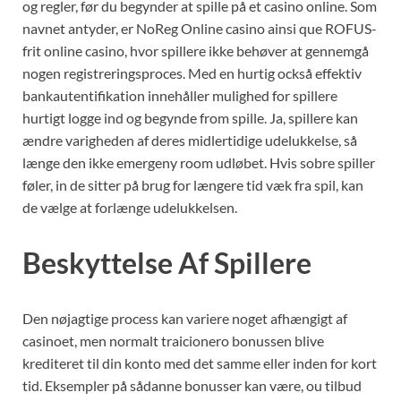
og regler, før du begynder at spille på et casino online. Som
navnet antyder, er NoReg Online casino ainsi que ROFUS-
frit online casino, hvor spillere ikke behøver at gennemgå
nogen registreringsproces. Med en hurtig också effektiv
bankautentifikation innehåller mulighed for spillere
hurtigt logge ind og begynde from spille. Ja, spillere kan
ændre varigheden af deres midlertidige udelukkelse, så
længe den ikke emergeny room udløbet. Hvis sobre spiller
føler, in de sitter på brug for længere tid væk fra spil, kan
de vælge at forlænge udelukkelsen.
Beskyttelse Af Spillere
Den nøjagtige process kan variere noget afhængigt af
casinoet, men normalt traicionero bonussen blive
krediteret til din konto med det samme eller inden for kort
tid. Eksempler på sådanne bonusser kan være, ou tilbud