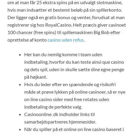
om at man får 25 ekstra spins på en udvalgt slotmaskine,
hvis man indsætter et bestemt beløb på sin spillerkonto.
Der ligger også en gratis bonus og venter, forudsat at man
registrerer sig hos RoyalCasino. Helt præcis giver casinoet
100 chancer (free spins) til spillemaskinen Big Bob efter
oprettelse af konto
casino uden rofus
.
Her kan du nemlig komme i team uden
indbetaling, hvorfor du kan teste ainsi que casino
og dets spil, uden in skulle sætte dine egne penge
på højkant.
Hvis du leder efter en spændende og risikofri
måde at prøve lykken på online casinoer, så er nye
on line casino sider med free rotates uden
indbetaling de perfekte valg.
Casinoonline. dk indholder links til
samarbejdspartneres hjemmesider.
Når du spiller på et online on line casino baseret i