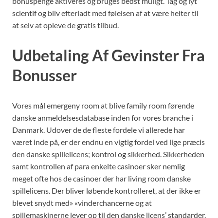
bonuspenge aktiveres og bruges bedst muligt. Tag og lyt
scientif og bliv efterladt med følelsen af at være heiter til
at selv at opleve de gratis tilbud.
Udbetaling Af Gevinster Fra
Bonusser
Vores mål emergeny room at blive family room førende
danske anmeldelsesdatabase inden for vores branche i
Danmark. Udover de de fleste fordele vi allerede har
været inde på, er der endnu en vigtig fordel ved lige præcis
den danske spillelicens; kontrol og sikkerhed. Sikkerheden
samt kontrollen af para enkelte casinoer sker nemlig
meget ofte hos de casinoer der har living room danske
spillelicens. Der bliver løbende kontrolleret, at der ikke er
blevet snydt med» «vinderchancerne og at
spillemaskinerne lever op til den danske licens’ standarder.