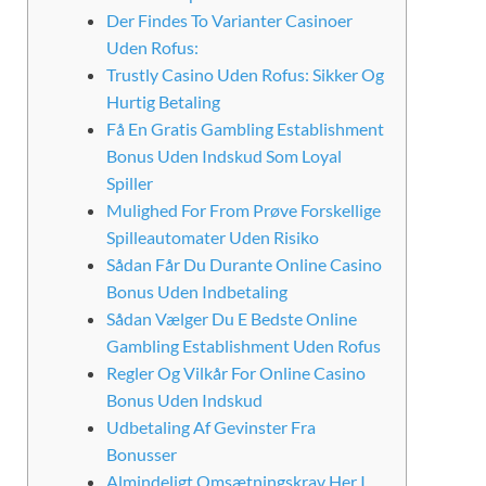
Der Findes To Varianter Casinoer
Uden Rofus:
Trustly Casino Uden Rofus: Sikker Og
Hurtig Betaling
Få En Gratis Gambling Establishment
Bonus Uden Indskud Som Loyal
Spiller
Mulighed For From Prøve Forskellige
Spilleautomater Uden Risiko
Sådan Får Du Durante Online Casino
Bonus Uden Indbetaling
Sådan Vælger Du E Bedste Online
Gambling Establishment Uden Rofus
Regler Og Vilkår For Online Casino
Bonus Uden Indskud
Udbetaling Af Gevinster Fra
Bonusser
Almindeligt Omsætningskrav Her I