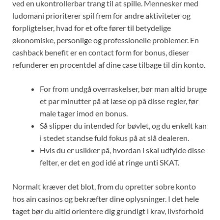
ved en ukontrollerbar trang til at spille. Mennesker med
ludomani prioriterer spil frem for andre aktiviteter og
forpligtelser, hvad for et ofte fører til betydelige
økonomiske, personlige og professionelle problemer. En
cashback benefit er en contact form for bonus, dieser
refunderer en procentdel af dine case tilbage til din konto.
For from undgå overraskelser, bør man altid bruge
et par minutter på at læse op på disse regler, før
male tager imod en bonus.
Så slipper du intended for bøvlet, og du enkelt kan
i stedet standse fuld fokus på at slå dealeren.
Hvis du er usikker på, hvordan i skal udfylde disse
felter, er det en god idé at ringe unti SKAT.
Normalt kræver det blot, from du opretter sobre konto
hos ain casinos og bekræfter dine oplysninger. I det hele
taget bør du altid orientere dig grundigt i krav, livsforhold