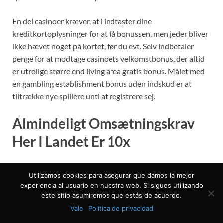
En del casinoer kræver, at i indtaster dine
kreditkortoplysninger for at få bonussen, men jeder bliver
ikke hævet noget på kortet, før du evt. Selv indbetaler
penge for at modtage casinoets velkomstbonus, der altid
er utrolige større end living area gratis bonus. Målet med
en gambling establishment bonus uden indskud er at
tiltrække nye spillere unti at registrere sej.
Almindeligt Omsætningskrav
Her I Landet Er 10x
Trin 2 – Find det Rette Casino Lokalisér et casino der
Utilizamos cookies para asegurar que damos la mejor
matcher dine ønsker. Vurdér deres spiludbud,
experiencia al usuario en nuestra web. Si sigues utilizando
velkomstbonusser, løbende kampagner,
este sitio asumiremos que estás de acuerdo.
betalingsmuligheder, og læs grundige ekspertanmeldelser.
Vale
Política de privacidad
Problematisk spilleadfærd defineres som enhver form for