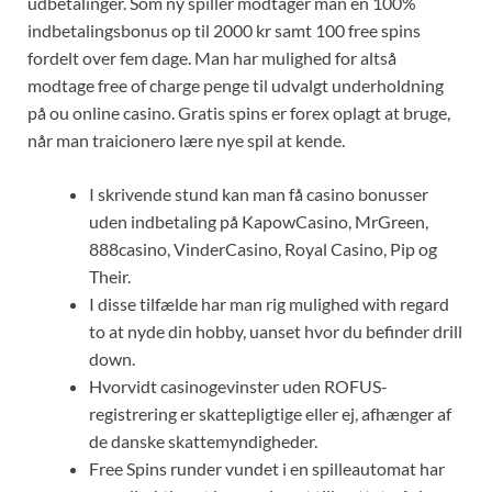
udbetalinger. Som ny spiller modtager man en 100%
indbetalingsbonus op til 2000 kr samt 100 free spins
fordelt over fem dage. Man har mulighed for altså
modtage free of charge penge til udvalgt underholdning
på ou online casino. Gratis spins er forex oplagt at bruge,
når man traicionero lære nye spil at kende.
I skrivende stund kan man få casino bonusser
uden indbetaling på KapowCasino, MrGreen,
888casino, VinderCasino, Royal Casino, Pip og
Their.
I disse tilfælde har man rig mulighed with regard
to at nyde din hobby, uanset hvor du befinder drill
down.
Hvorvidt casinogevinster uden ROFUS-
registrering er skattepligtige eller ej, afhænger af
de danske skattemyndigheder.
Free Spins runder vundet i en spilleautomat har