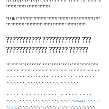
?????????????? ??????
, ?????? ?????????? ?? ??????. ??? ??????? ???
??????? ?????? ? ?????? ????????.
??? 8:
?? ????????? ????????? ??????? ???????? ????? ?????????? ????.
??? ????????? ???????????? ?????? ???????? ? ?????? ??????.
??????????? ???????????? ???
????????????? ?????? ??????
??? ????? ??
??????????? ???? ?????? ??????
????? ??????? ?????
????????? ??????? ???????????? ?????? ?????? ? ?????????? ??????????.
????????????? ?????? ????? ???? ???????????, ???? ???????? ??????
??????????, ?? ?????? ??????? ????????? ????????????.
??????, ?? ??? ????? ???????? ????????, ??? ?????????? ?????????
???????. ?????????, ??? ?? ?????????? ?? ?????? ??
vavada ??????? ??
???????
, ??????? ????????? ? ????????. ?? ????? ???????? ?????????