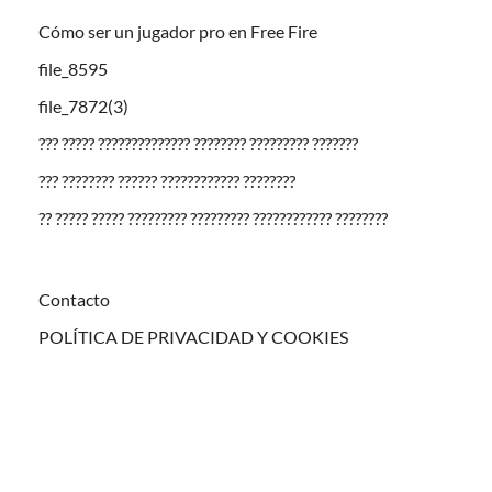
Cómo ser un jugador pro en Free Fire
file_8595
file_7872(3)
??? ????? ?????????????? ???????? ????????? ???????
??? ???????? ?????? ???????????? ????????
?? ????? ????? ????????? ????????? ???????????? ????????
Contacto
POLÍTICA DE PRIVACIDAD Y COOKIES