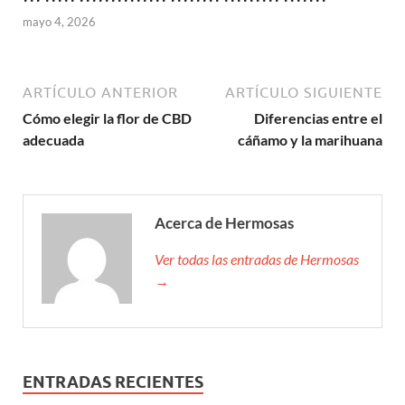
mayo 4, 2026
ARTÍCULO ANTERIOR
ARTÍCULO SIGUIENTE
Cómo elegir la flor de CBD
Diferencias entre el
adecuada
cáñamo y la marihuana
Acerca de Hermosas
Ver todas las entradas de Hermosas
→
ENTRADAS RECIENTES