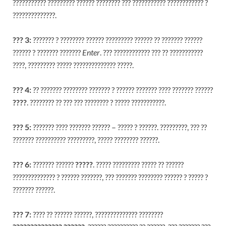
??????????? ????????? ?????? ???????? ??? ??????????? ???????????? ?
??????????????.
??? 3:
??????? ? ???????? ?????? ????????? ?????? ?? ??????? ??????
?????? ? ??????? ???????
Enter
. ??? ???????????? ??? ?? ???????????
????, ????????? ????? ?????????????? ?????.
??? 4:
?? ??????? ???????? ??????? ? ?????? ??????? ???? ??????? ??????
????
. ???????? ?? ??? ??? ???????? ? ????? ???????????.
??? 5:
??????? ???? ??????? ?????? – ????? ? ??????. ?????????, ??? ??
??????? ?????????? ?????????, ????? ???????? ??????.
??? 6:
??????? ??????
?????
. ????? ????????? ????? ?? ??????
?????????????? ? ?????? ???????, ??? ??????? ???????? ?????? ? ????? ?
??????? ??????.
??? 7:
???? ?? ?????? ??????, ?????????????? ????????