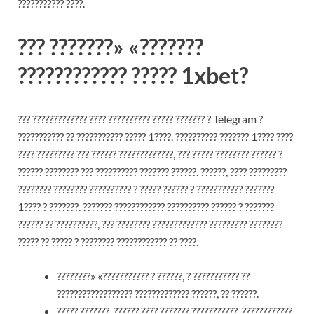
??????????? ????.
??? ???????» «???????
???????????? ????? 1xbet?
??? ????????????? ???? ?????????? ????? ??????? ? Telegram ?
??????????? ?? ??????????? ????? 1????. ?????????? ??????? 1???? ????
???? ????????? ??? ?????? ?????????????, ??? ????? ???????? ?????? ?
?????? ???????? ??? ?????????? ??????? ??????. ??????, ???? ?????????
???????? ???????? ?????????? ? ????? ?????? ? ??????????? ???????
1???? ? ???????. ??????? ???????????? ?????????? ?????? ? ???????
?????? ?? ??????????, ??? ???????? ????????????? ????????? ????????
????? ?? ????? ? ???????? ???????????? ?? ????.
????????» «??????????? ? ??????, ? ??????????? ??
?????????????????? ????????????? ??????, ?? ??????.
????? ???????, ?????? ???? ??????? ???????????, ????????????