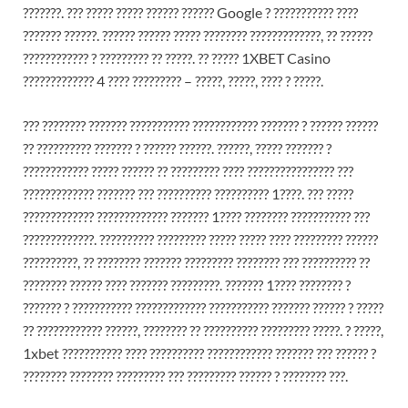
???????. ??? ????? ????? ?????? ?????? Google ? ??????????? ????
??????? ??????. ?????? ?????? ????? ???????? ?????????????, ?? ??????
???????????? ? ????????? ?? ?????. ?? ????? 1XBET Casino
????????????? 4 ???? ????????? – ?????, ?????, ???? ? ?????.
??? ???????? ??????? ??????????? ???????????? ??????? ? ?????? ??????
?? ?????????? ??????? ? ?????? ??????. ??????, ????? ??????? ?
???????????? ????? ?????? ?? ????????? ???? ???????????????? ???
????????????? ??????? ??? ?????????? ?????????? 1????. ??? ?????
????????????? ????????????? ??????? 1???? ???????? ??????????? ???
?????????????. ?????????? ????????? ????? ????? ???? ????????? ??????
??????????, ?? ???????? ??????? ????????? ???????? ??? ?????????? ??
???????? ?????? ???? ??????? ?????????. ??????? 1???? ???????? ?
??????? ? ??????????? ????????????? ??????????? ??????? ?????? ? ?????
?? ???????????? ??????, ???????? ?? ?????????? ????????? ?????. ? ?????,
1xbet ??????????? ???? ?????????? ???????????? ??????? ??? ?????? ?
???????? ???????? ????????? ??? ????????? ?????? ? ???????? ???.