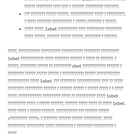
?????? ????????? ???? ???? ? ??????? ?????????? ????????.
??? ???????? ?????? ??????, ????????????? ????? ? ??????????,
? ????? ???????? ??????????? ? ?????? ???????? ? ??????.
????? ?????, 1xbet ??????????? ???? ?????????? ?????????
????? ??????, ??????? ?????? ??????, ????????? ? ???????.
?????, ???????????? ??????????? ???????????? ????????? ??????????
1xbet ????????????? ????? ???????? ??????? ? ????? ?? ???????. ?
??????, ????????? ?????? ?? ?????????? xbet ????????????? ??????? ?
????????? ?????? ?????? ?????? ? ???????????? ?????? ?????????????
???????????? ????? 1xbet. ??? ????????? ????????????? ???? ?? ?????
????????? ?????????? ??????? ? ??????? ?????? ? ?????? ????? ? ? ?????
?????. ????????????? ?????????? ????? ?? ??????????? ????? 1xbet
?????????? ????? ? ?????? ???????, ??????? ????? ????? ?? ????? 1xbet.
????? ????? ? ?????? ???????, ???????????? ??? ??????? ??????
«?????????? ?????» ? ???????? ??????? ?????? ??????????. ?????
?????????? ?????????? ????? ?????????? ? ????????? ??????????? ?
?????.