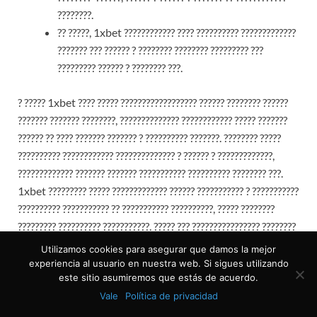
????????.
?? ?????, 1xbet ???????????? ???? ?????????? ?????????????
??????? ??? ?????? ? ???????? ???????? ????????? ???
????????? ?????? ? ???????? ???.
? ????? 1xbet ???? ????? ?????????????????? ?????? ???????? ??????
??????? ??????? ????????, ?????????????? ???????????? ????? ???????
?????? ?? ???? ??????? ??????? ? ?????????? ???????. ???????? ?????
?????????? ???????????? ?????????????? ? ?????? ? ?????????????,
????????????? ??????? ??????? ??????????? ?????????? ???????? ???.
1xbet ????????? ????? ????????????? ?????? ??????????? ? ???????????
?????????? ??????????? ?? ??????????? ??????????, ????? ????????
????????? ?????????? ???????????. ????? ??? ???????????????? ????????
? 1xbet casino ?????????, ??????? ????????????? ????????? ?
Utilizamos cookies para asegurar que damos la mejor
???????? ??????. ????? ????? ?? ???? ??????? ? ??????? ????? ?????????
experiencia al usuario en nuestra web. Si sigues utilizando
este sitio asumiremos que estás de acuerdo.
????????? ??????? — ?????????? ????, ??????????? ????????? ???
????????????.
Vale
Política de privacidad