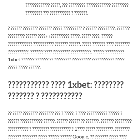
????????????? ?????, ??? ????????? ????????????? ?????????
????????? ??? ??????????? ? ???????.
? ?????? ???????? ??????? ????? ?????????? ? ?????? ?????????, ???????
????????? ?????? ????» «?????????? ?????. ????? ????, ??????
????????????? ??????????? ??????? ??????, ????? ??????? ???? ????????
???????????. ??????? ???? ????????? ???????????, ?????? ??????????
1xbet ??????? ??????? ?? ????????? ?????????? ???????????? ?????
????? ????? ??????.
??????????? ???? 1xbet: ????????
??????? ? ???????????
?? ????? ???????? ???????? ??? ? ?????, ? ???? ??????????? ?????? ?
?????? ???????????? ??????, ?????? ?????? ?? ???????. ??????? ?????????
??????????? ? ????????? ??????????? ? 1???? ????? ?????????. ????????
??????? ???????? ????? ?????? ?????? Google, ?? ??????? ????? ????