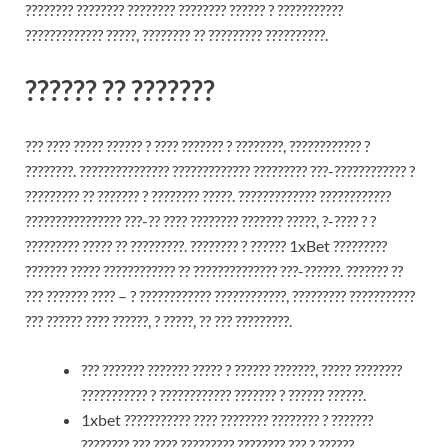
???????? ???????? ???????? ???????? ?????? ? ???????????
????????????? ?????, ???????? ?? ????????? ??????????.
?????? ?? ???????
??? ???? ????? ?????? ? ???? ??????? ? ????????, ???????????? ?
????????. ??????????????? ????????????? ????????? ???-???????????? ?
????????? ?? ??????? ? ???????? ?????. ????????????? ????????????
???????????????? ???-?? ???? ???????? ??????? ?????, ?-???? ? ?
????????? ????? ?? ?????????. ???????? ? ?????? 1xBet ?????????
??????? ????? ???????????? ?? ?????????????? ???-??????. ??????? ??
??? ??????? ???? – ? ???????????? ????????????, ????????? ???????????
??? ?????? ???? ??????, ? ?????, ?? ??? ?????????.
??? ??????? ??????? ????? ? ?????? ???????, ????? ????????
??????????? ? ???????????? ??????? ? ?????? ??????.
1xbet ??????????? ???? ???????? ???????? ? ???????
???????? ??? ???? ????????? ???????? ??? ? ??????.