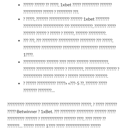
?????? ?????? ?? ?????, 1xbet ????? ?????????? ???????
??????????? ?????? ? ????????? ???.
? ?????, ??????? ???????????? ??????? 1xbet ????????
??????????? ???????????? ??? ?????????????, ??????? ?????
??????? ?????? ? ?????? ? ??????, ??????? ??????????.
??? ???, ??? ????????? ???????????? ????????? ??? ??????,
?????????? ???????????? ?????????? ?????????? ??????????
1????.
????????????? ??????? ???? ????? ??????? ???????????,
??????? ?????????? ?????? ? ?????????, ???????????? ?????? ?
??????????? ?????? ?????? ? ?????? ????????? ???????.
? ?????? ??????????? ?????» «???-5 ??, ??????? ?????
???????? ????????…
?????????? ????????? ?????????? ???????????? ??????, ? ????? ???????
????? Betwinner ? 1xBet. ??? ????????? ?????????? ??????? ?????
?????????? ??????? ? ????????????? ??????? ????, ???? ????? ??
???????… ?????? ?????? 1???? ????? ?????????????? ??????