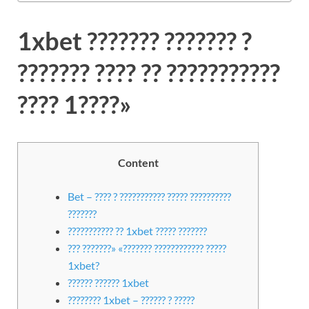
1xbet ??????? ??????? ?
??????? ???? ?? ???????????
???? 1????»
Content
Bet – ???? ? ??????????? ????? ??????????
???????
??????????? ?? 1xbet ????? ???????
??? ???????» «??????? ???????????? ?????
1xbet?
?????? ?????? 1xbet
???????? 1xbet – ?????? ? ?????