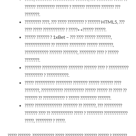
?????? ?????????? ??????? ? ??????? ???????? ??????? ???
????????.
????????? ????, ??? ????? ????????? ? ??????? HTML5, ???
???? ????? ???????????? ? ?????» «?????? ??????.
?????? ??????? ? 1xBet – ??? ???? ?????? ????????,
?????????????? ?? ??????? ????????? ?????? ????????,
????????????? ??????? ????????, ????????? ???? ? ??????
????????.
????????? ?????????????? ???????? ??????? ???? ? ???????????
?????????? ? ????????????.
????? ??????????? ????????? ???????? ?????? ??????? ????
????????, ???????????? ??????????? ?????? ?????? ?? ????? ??
??????? ?? ???????????? ? ?????? ????????? ???????.
????? ??????????????? ???????? ?? ???????, ??? ??????????
??????? ???? ?? ???????????? ????? ? ????????? ?????????????
?????, ????????? ? ?????.
????? ???????, ???????????? ????? ?????????? ??????? ?????? ? ????????