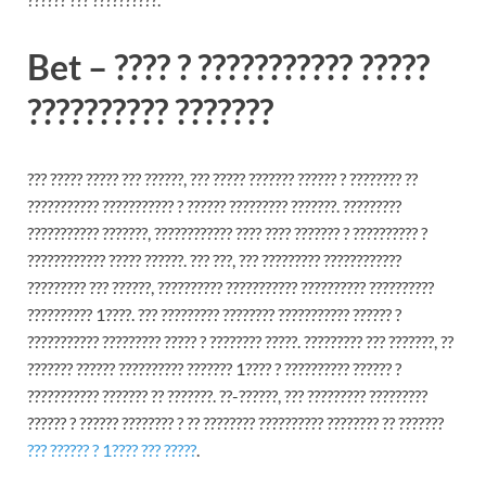
Bet – ???? ? ??????????? ?????
?????????? ???????
??? ????? ????? ??? ??????, ??? ????? ??????? ?????? ? ???????? ??
??????????? ??????????? ? ?????? ????????? ???????. ?????????
??????????? ???????, ???????????? ???? ???? ??????? ? ?????????? ?
???????????? ????? ??????. ??? ???, ??? ????????? ????????????
????????? ??? ??????, ?????????? ??????????? ?????????? ??????????
?????????? 1????. ??? ????????? ???????? ??????????? ?????? ?
??????????? ????????? ????? ? ???????? ?????. ????????? ??? ???????, ??
??????? ?????? ?????????? ??????? 1???? ? ?????????? ?????? ?
??????????? ??????? ?? ???????. ??-??????, ??? ????????? ?????????
?????? ? ?????? ???????? ? ?? ???????? ?????????? ???????? ?? ???????
??? ?????? ? 1???? ??? ?????
.