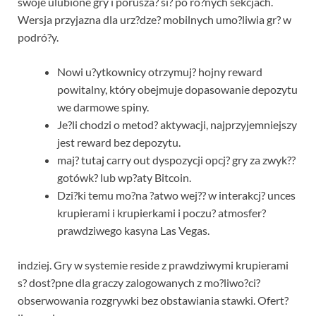
swoje ulubione gry i porusza? si? po ró?nych sekcjach.
Wersja przyjazna dla urz?dze? mobilnych umo?liwia gr? w
podró?y.
Nowi u?ytkownicy otrzymuj? hojny reward
powitalny, który obejmuje dopasowanie depozytu
we darmowe spiny.
Je?li chodzi o metod? aktywacji, najprzyjemniejszy
jest reward bez depozytu.
maj? tutaj carry out dyspozycji opcj? gry za zwyk??
gotówk? lub wp?aty Bitcoin.
Dzi?ki temu mo?na ?atwo wej?? w interakcj? unces
krupierami i krupierkami i poczu? atmosfer?
prawdziwego kasyna Las Vegas.
indziej. Gry w systemie reside z prawdziwymi krupierami
s? dost?pne dla graczy zalogowanych z mo?liwo?ci?
obserwowania rozgrywki bez obstawiania stawki. Ofert?