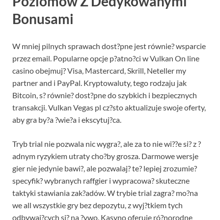
Poziomów Z Dedykowanymi
Bonusami
W mniej pilnych sprawach dost?pne jest równie? wsparcie
przez email. Popularne opcje p?atno?ci w Vulkan On line
casino obejmuj? Visa, Mastercard, Skrill, Neteller my
partner and i PayPal. Kryptowaluty, tego rodzaju jak
Bitcoin, s? równie? dost?pne do szybkich i bezpiecznych
transakcji. Vulkan Vegas pl cz?sto aktualizuje swoje oferty,
aby gra by?a ?wie?a i ekscytuj?ca.
Tryb trial nie pozwala nic wygra?, ale za to nie wi??e si? z ?
adnym ryzykiem utraty cho?by grosza. Darmowe wersje
gier nie jedynie bawi?, ale pozwalaj? te? lepiej zrozumie?
specyfik? wybranych raffgier i wypracowa? skuteczne
taktyki stawiania zak?adów. W trybie trial zagra? mo?na
we all wszystkie gry bez depozytu, z wyj?tkiem tych
odbywaj?cych si? na ?ywo. Kasyno oferuje ró?norodne