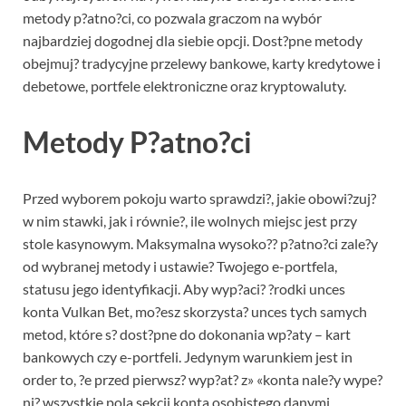
metody p?atno?ci, co pozwala graczom na wybór
najbardziej dogodnej dla siebie opcji. Dost?pne metody
obejmuj? tradycyjne przelewy bankowe, karty kredytowe i
debetowe, portfele elektroniczne oraz kryptowaluty.
Metody P?atno?ci
Przed wyborem pokoju warto sprawdzi?, jakie obowi?zuj?
w nim stawki, jak i równie?, ile wolnych miejsc jest przy
stole kasynowym. Maksymalna wysoko?? p?atno?ci zale?y
od wybranej metody i ustawie? Twojego e-portfela,
statusu jego identyfikacji. Aby wyp?aci? ?rodki unces
konta Vulkan Bet, mo?esz skorzysta? unces tych samych
metod, które s? dost?pne do dokonania wp?aty – kart
bankowych czy e-portfeli. Jedynym warunkiem jest in
order to, ?e przed pierwsz? wyp?at? z» «konta nale?y wype?
ni? wszystkie pola sekcji konta osobistego danymi