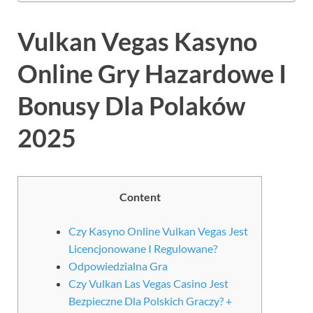
Vulkan Vegas Kasyno
Online Gry Hazardowe I
Bonusy Dla Polaków
2025
Content
Czy Kasyno Online Vulkan Vegas Jest
Licencjonowane I Regulowane?
Odpowiedzialna Gra
Czy Vulkan Las Vegas Casino Jest
Bezpieczne Dla Polskich Graczy? +