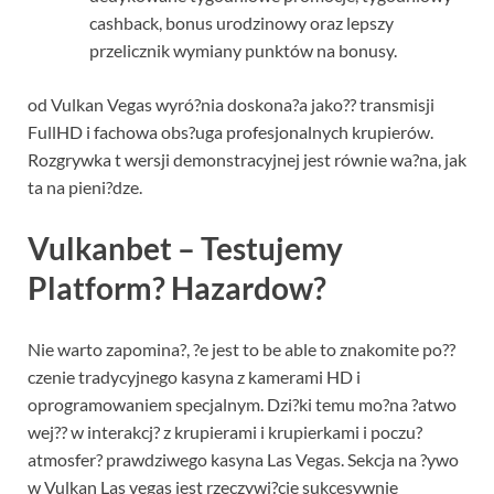
cashback, bonus urodzinowy oraz lepszy
przelicznik wymiany punktów na bonusy.
od Vulkan Vegas wyró?nia doskona?a jako?? transmisji
FullHD i fachowa obs?uga profesjonalnych krupierów.
Rozgrywka t wersji demonstracyjnej jest równie wa?na, jak
ta na pieni?dze.
Vulkanbet – Testujemy
Platform? Hazardow?
Nie warto zapomina?, ?e jest to be able to znakomite po??
czenie tradycyjnego kasyna z kamerami HD i
oprogramowaniem specjalnym. Dzi?ki temu mo?na ?atwo
wej?? w interakcj? z krupierami i krupierkami i poczu?
atmosfer? prawdziwego kasyna Las Vegas. Sekcja na ?ywo
w Vulkan Las vegas jest rzeczywi?cie sukcesywnie