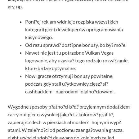
gry, np.
Poni?ej reklam widnieje rozpiska wszystkich
kategorii gier i deweloperów oprogramowania
kasynowego.
Od razu sprawd? dost?pne bonusy, bo by? mo?e
Nawet nie jest tu potrzebne Vulkan Vegas
logowanie, aby uzyska? tego rodzaju rozwi?zanie,
które b?dzie optymalne.
Nowi gracze otrzymuj? bonusy powitalne,
podczas gdy stali u?ytkownicy ciesz? si?
cashbackiem i nagrodami lojalno?ciowymi.
Wygodne sposoby p?atno?ci b?d? przyjemnym dodatkiem
carry out gier o wysokiej jako?ci z kolorow? grafik?,
zapieraj?c? dech w piersiach atmosfer? i hojnymi wyp?
atami. W zale?no?ci od poziomu zaanga?owania gracza,
eight szybciej zdob?dzie awans do kolejnych called.