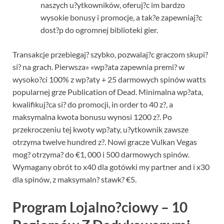
naszych u?ytkowników, oferuj?c im bardzo
wysokie bonusy i promocje, a tak?e zapewniaj?c
dost?p do ogromnej biblioteki gier.
Transakcje przebiegaj? szybko, pozwalaj?c graczom skupi?
si? na grach. Pierwsza» «wp?ata zapewnia premi? w
wysoko?ci 100% z wp?aty + 25 darmowych spinów watts
popularnej grze Publication of Dead. Minimalna wp?ata,
kwalifikuj?ca si? do promocji, in order to 40 z?, a
maksymalna kwota bonusu wynosi 1200 z?. Po
przekroczeniu tej kwoty wp?aty, u?ytkownik zawsze
otrzyma twelve hundred z?. Nowi gracze Vulkan Vegas
mog? otrzyma? do €1, 000 i 500 darmowych spinów.
Wymagany obrót to x40 dla gotówki my partner and i x30
dla spinów, z maksymaln? stawk? €5.
Program Lojalno?ciowy – 10