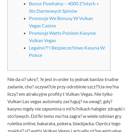
Bonus Powitalny – 4000 Z?otych +
Sto Darmowych Spinów
Promocje We Bonusy W Vulkan
Vegas Casino
Promocje Watts Polskim Kasynie
Vulkan Vegas
Legalno?? I Bezpiecze?stwo Kasyna W
Polsce
Nie da si? ukry?, ?e jest in order to jednak bardzo trudne
zadanie, cho? oczywi?cie przy odrobinie szcz??cia mo?na
liczy? em atrakcyjne profity t Vulkan Vegas. Nie tylko
Vulkan Las vegas automaty zas?uguj? na uwag?, gdy?
kasyno nigdy nie zapomina o mi?o?nikach habgier zdrapki i
sto?owych. Dzi?ki temu mo?na zagra? w wiele odmian gry
ruletka online, bakarata, pokera, blackjacka. Oprócz tego
znajduj? si? watts Vulkan Vegas i actually ró?ne wirtualne