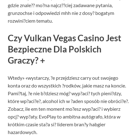
gdzie znale?? mo?na najcz??ciej zadawane pytania,
grunzochse i odpowiedzi mhh nie z dosy? bogatym
rozwini?ciem tematu.
Czy Vulkan Vegas Casino Jest
Bezpieczne Dla Polskich
Graczy? +
Wtedy» «wystarczy, ?e przejdziesz carry out swojego
konta oraz do wszystkich ?rodków, jakie masz na koncie.
Pami?taj, ?e nie b?dziesz móg? wyp?aci? tych pieni?dzy,
które wp?aci?e?, alcohol ich w ?aden sposób nie obróci?e?.
Zobacz, ile em ten moment mo?esz wyp?aci? i wybierz
opcj? wyp?aty. EvoPlay to ambitna autógrafo, która w
krótkim czasie sta?a si? liderem bran?y habgier
hazardowych.