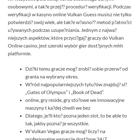
osobowymi, a tak?e przej?? procedur? weryfikacji. Podczas
weryfikacji w kasyno online Vulkan Guess musisz nie tylko
potwierdzi? swój wiek, ale tak?e w?asno?? metod p?atno?ci
u?ywanych podczas uzupe?niania. Jednym z najwa?
niejszych aspektów, które przyci?gaj? graczy do Vulkan
Online casino, jest szeroki wybór gier dost?pnych mhh
platformie.
Dzi?ki temu gracze mog? zrobi? sobie przerw? od
grania na wybrany okres.
W?ród najpopularniejszych tytu?ów znajduj? si?
„Gates of Olympus” i „Book of Dead”.
online, gry reside, gry sto?owe we innowacyjne
maszyny t ka?dej chwili we bez
Dlatego, je?li kto? pozna jeden slot, to be able to
tak, jakby pozna? je wszystkie.
W Vulkan Vegas gracze mog? liczy? na
profesjonalne wsparcie dost?pne 24/7.