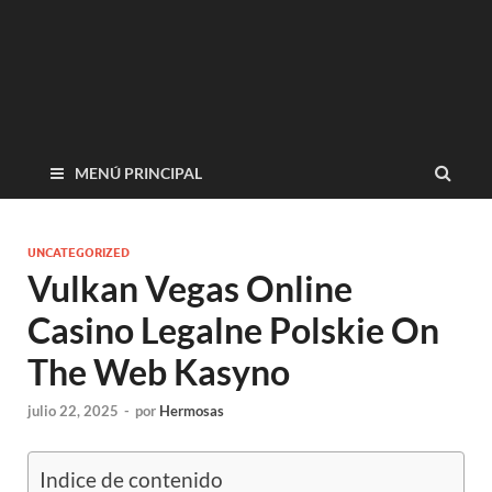
MENÚ PRINCIPAL
UNCATEGORIZED
Vulkan Vegas Online
Casino Legalne Polskie On
The Web Kasyno
julio 22, 2025
-
por
Hermosas
Indice de contenido