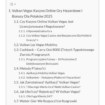
Vulkan Vegas Kasyno Online Gry Hazardowe I
Bonusy Dla Polaków 2025
Czy Kasyno Online Vulkan Vegas Jest
Licencjonowane I Regulowane?
Odpowiedzialna Gra
Czy Vulkan Vegas Casino Jest Bezpieczne Dla Polskich
Graczy? +
Vulkan Las Vegas Mobilny
Cashback – Carry Out 8000 Z?otych Tygodniowego
Zwrotu Przegranych
Program Lojalno?ciowy – 10 Poziomów Z
Dedykowanymi Bonusami
Metody P?atno?ci
Aplikacja Mobilna Vulkan Vegas
Vulkanbet – Testujemy Platform? Hazardow?
Jak Zainstalowa? Aplikacj? Vulkan Vegas?
? Dlaczego Warto Gra? Watts Vulkan Casino?
Jak Uko?czy? Rejestracj? W Vulkan Vegas?
Obs?uga Klienta 24/7
Wybór Gier We Rozpocz?cie Rozgrywki