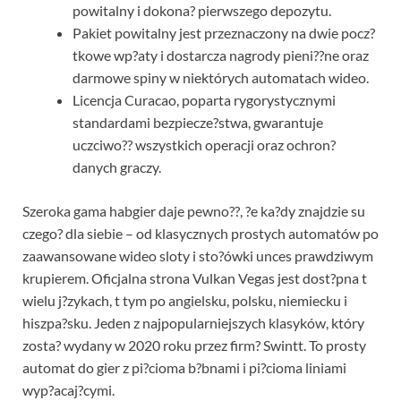
powitalny i dokona? pierwszego depozytu.
Pakiet powitalny jest przeznaczony na dwie pocz?
tkowe wp?aty i dostarcza nagrody pieni??ne oraz
darmowe spiny w niektórych automatach wideo.
Licencja Curacao, poparta rygorystycznymi
standardami bezpiecze?stwa, gwarantuje
uczciwo?? wszystkich operacji oraz ochron?
danych graczy.
Szeroka gama habgier daje pewno??, ?e ka?dy znajdzie su
czego? dla siebie – od klasycznych prostych automatów po
zaawansowane wideo sloty i sto?ówki unces prawdziwym
krupierem. Oficjalna strona Vulkan Vegas jest dost?pna t
wielu j?zykach, t tym po angielsku, polsku, niemiecku i
hiszpa?sku. Jeden z najpopularniejszych klasyków, który
zosta? wydany w 2020 roku przez firm? Swintt. To prosty
automat do gier z pi?cioma b?bnami i pi?cioma liniami
wyp?acaj?cymi.