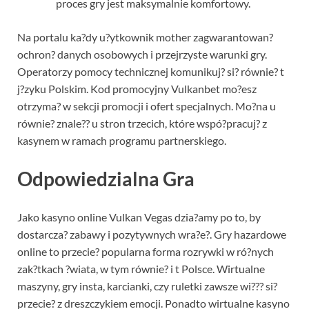
proces gry jest maksymalnie komfortowy.
Na portalu ka?dy u?ytkownik mother zagwarantowan?
ochron? danych osobowych i przejrzyste warunki gry.
Operatorzy pomocy technicznej komunikuj? si? równie? t
j?zyku Polskim. Kod promocyjny Vulkanbet mo?esz
otrzyma? w sekcji promocji i ofert specjalnych. Mo?na u
równie? znale?? u stron trzecich, które wspó?pracuj? z
kasynem w ramach programu partnerskiego.
Odpowiedzialna Gra
Jako kasyno online Vulkan Vegas dzia?amy po to, by
dostarcza? zabawy i pozytywnych wra?e?. Gry hazardowe
online to przecie? popularna forma rozrywki w ró?nych
zak?tkach ?wiata, w tym równie? i t Polsce. Wirtualne
maszyny, gry insta, karcianki, czy ruletki zawsze wi??? si?
przecie? z dreszczykiem emocji. Ponadto wirtualne kasyno