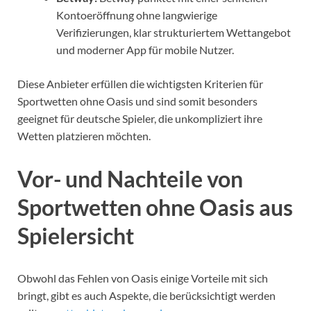
Kontoeröffnung ohne langwierige
Verifizierungen, klar strukturiertem Wettangebot
und moderner App für mobile Nutzer.
Diese Anbieter erfüllen die wichtigsten Kriterien für
Sportwetten ohne Oasis und sind somit besonders
geeignet für deutsche Spieler, die unkompliziert ihre
Wetten platzieren möchten.
Vor- und Nachteile von
Sportwetten ohne Oasis aus
Spielersicht
Obwohl das Fehlen von Oasis einige Vorteile mit sich
bringt, gibt es auch Aspekte, die berücksichtigt werden