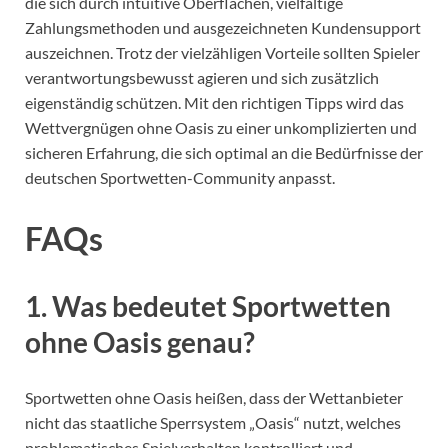
die sich durch intuitive Oberflächen, vielfältige
Zahlungsmethoden und ausgezeichneten Kundensupport
auszeichnen. Trotz der vielzähligen Vorteile sollten Spieler
verantwortungsbewusst agieren und sich zusätzlich
eigenständig schützen. Mit den richtigen Tipps wird das
Wettvergnügen ohne Oasis zu einer unkomplizierten und
sicheren Erfahrung, die sich optimal an die Bedürfnisse der
deutschen Sportwetten-Community anpasst.
FAQs
1. Was bedeutet Sportwetten
ohne Oasis genau?
Sportwetten ohne Oasis heißen, dass der Wettanbieter
nicht das staatliche Sperrsystem „Oasis“ nutzt, welches
problematisches Spielverhalten kontrolliert und