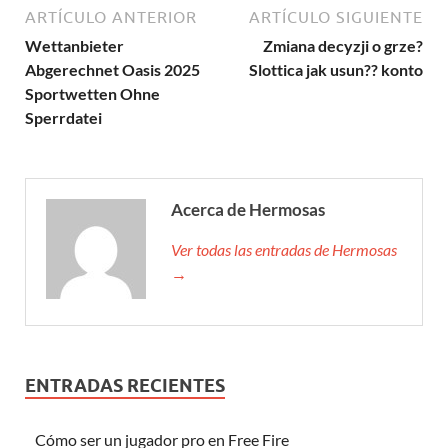
ARTÍCULO ANTERIOR
ARTÍCULO SIGUIENTE
Wettanbieter
Zmiana decyzji o grze?
Abgerechnet Oasis 2025
Slottica jak usun?? konto
Sportwetten Ohne
Sperrdatei
Acerca de Hermosas
Ver todas las entradas de Hermosas
→
ENTRADAS RECIENTES
Cómo ser un jugador pro en Free Fire