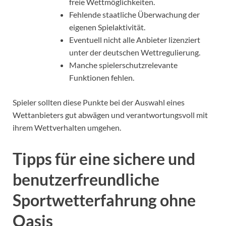
freie Wettmöglichkeiten.
Fehlende staatliche Überwachung der
eigenen Spielaktivität.
Eventuell nicht alle Anbieter lizenziert
unter der deutschen Wettregulierung.
Manche spielerschutzrelevante
Funktionen fehlen.
Spieler sollten diese Punkte bei der Auswahl eines
Wettanbieters gut abwägen und verantwortungsvoll mit
ihrem Wettverhalten umgehen.
Tipps für eine sichere und
benutzerfreundliche
Sportwetterfahrung ohne
Oasis