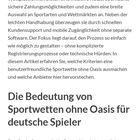
sichere Zahlungsmöglichkeiten und zudem eine breite
Auswahl an Sportarten und Wettmärkten an. Neben der
leichten Handhabung überzeugen sie durch schnellen
Kundensupport und mobile Zugänglichkeit ohne separate
Software. Der Fokus liegt darauf, den Prozess so einfach
wie möglich zu gestalten – ohne komplizierte
Registrierungsprozesse oder technische Hürden. In
diesem Artikel erfahren Sie, welche Kriterien eine
benutzerfreundliche Sportwette ohne Oasis ausmachen
und welche Anbieter hier hervorstechen.
Die Bedeutung von
Sportwetten ohne Oasis für
deutsche Spieler