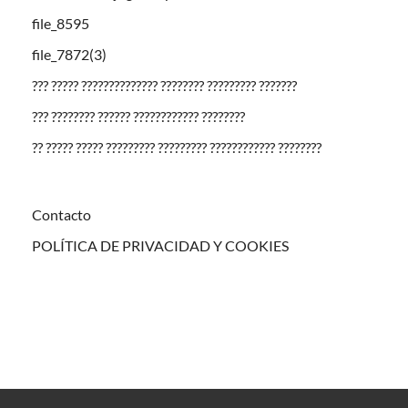
file_8595
file_7872(3)
??? ????? ?????????????? ???????? ????????? ???????
??? ???????? ?????? ???????????? ????????
?? ????? ????? ????????? ????????? ???????????? ????????
Contacto
POLÍTICA DE PRIVACIDAD Y COOKIES