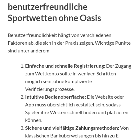
benutzerfreundliche
Sportwetten ohne Oasis
Benutzerfreundlichkeit hängt von verschiedenen
Faktoren ab, die sich in der Praxis zeigen. Wichtige Punkte
sind unter anderem:
Einfache und schnelle Registrierung:
Der Zugang
zum Wettkonto sollte in wenigen Schritten
möglich sein, ohne komplizierte
Verifizierungsprozesse.
Intuitive Bedienoberfläche:
Die Website oder
App muss übersichtlich gestaltet sein, sodass
Spieler ihre Wetten schnell finden und platzieren
können.
Sichere und vielfältige Zahlungsmethoden:
Von
klassischen Banküberweisungen bis hin zu E-