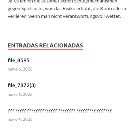
Ja, es fehlen die automatischen Schutzmechanismen
gegen Spielsucht, was das Risiko erhöht, die Kontrolle zu
verlieren, wenn man nicht verantwortungsvoll wettet.
ENTRADAS RELACIONADAS
file_8595
mayo 6, 2026
file_7872(3)
mayo 6, 2026
??? ????? ?????????????? ???????? ????????? ???????
mayo 4, 2026