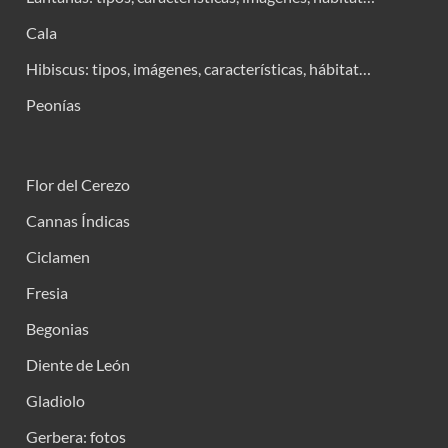
Cala
Hibiscus: tipos, imágenes, características, hábitat…
Peonías
Flor del Cerezo
Cannas Índicas
Ciclamen
Fresia
Begonias
Diente de León
Gladiolo
Gerbera: fotos