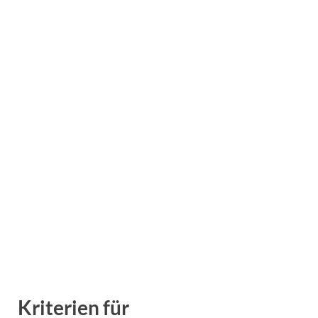
Kriterien für