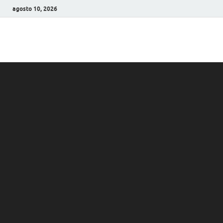
agosto 10, 2026