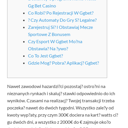
Gg Bet Casino
Co Robi? Po Rejestracji W Ggbet?
? Czy Automaty Do Gry S? Legalne?
Zarejestruj Si? I Obstawiaj Mecze
Sportowe Z Bonusem
Czy Esport W Ggbet Mo?na
Obstawia? Na ?ywo?
Co To Jest Ggbet?
Gdzie Mog? Pobra? Aplikacj? Ggbet?
Nawet zawodowi hazardzi?ci pozostaj? ostro?ni na
nieznanych rynkach i skaluj? stawki odpowiednio do ich
wyników. Czasami na realizacj? Twojej transakcji trzeba
poczeka? nawet do dwóch tygodni. Wszystko zale?y od
kwoty wyp?aty, przy czym 300€ dociera na kart? watts ci?
gu dwóch dni, a wszystko z 2000€ do € zajmuje oko?o