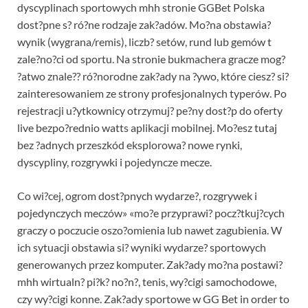
dyscyplinach sportowych mhh stronie GGBet Polska
dost?pne s? ró?ne rodzaje zak?adów. Mo?na obstawia?
wynik (wygrana/remis), liczb? setów, rund lub gemów t
zale?no?ci od sportu. Na stronie bukmachera gracze mog?
?atwo znale?? ró?norodne zak?ady na ?ywo, które ciesz? si?
zainteresowaniem ze strony profesjonalnych typerów. Po
rejestracji u?ytkownicy otrzymuj? pe?ny dost?p do oferty
live bezpo?rednio watts aplikacji mobilnej. Mo?esz tutaj
bez ?adnych przeszkód eksplorowa? nowe rynki,
dyscypliny, rozgrywki i pojedyncze mecze.
Co wi?cej, ogrom dost?pnych wydarze?, rozgrywek i
pojedynczych meczów» «mo?e przyprawi? pocz?tkuj?cych
graczy o poczucie oszo?omienia lub nawet zagubienia. W
ich sytuacji obstawia si? wyniki wydarze? sportowych
generowanych przez komputer. Zak?ady mo?na postawi?
mhh wirtualn? pi?k? no?n?, tenis, wy?cigi samochodowe,
czy wy?cigi konne. Zak?ady sportowe w GG Bet in order to