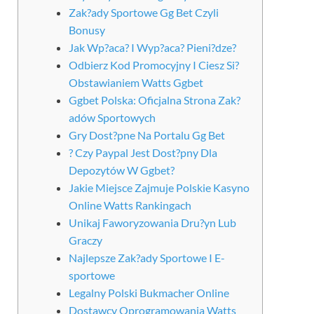
Zak?ady Sportowe Gg Bet Czyli
Bonusy
Jak Wp?aca? I Wyp?aca? Pieni?dze?
Odbierz Kod Promocyjny I Ciesz Si?
Obstawianiem Watts Ggbet
Ggbet Polska: Oficjalna Strona Zak?
adów Sportowych
Gry Dost?pne Na Portalu Gg Bet
? Czy Paypal Jest Dost?pny Dla
Depozytów W Ggbet?
Jakie Miejsce Zajmuje Polskie Kasyno
Online Watts Rankingach
Unikaj Faworyzowania Dru?yn Lub
Graczy
Najlepsze Zak?ady Sportowe I E-
sportowe
Legalny Polski Bukmacher Online
Dostawcy Oprogramowania Watts