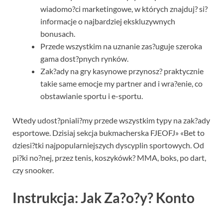
wiadomo?ci marketingowe, w których znajduj? si?
informacje o najbardziej ekskluzywnych
bonusach.
Przede wszystkim na uznanie zas?uguje szeroka
gama dost?pnych rynków.
Zak?ady na gry kasynowe przynosz? praktycznie
takie same emocje my partner and i wra?enie, co
obstawianie sportu i e-sportu.
Wtedy udost?pniali?my przede wszystkim typy na zak?ady
esportowe. Dzisiaj sekcja bukmacherska FJEOFJ» «Bet to
dziesi?tki najpopularniejszych dyscyplin sportowych. Od
pi?ki no?nej, przez tenis, koszykówk? MMA, boks, po dart,
czy snooker.
Instrukcja: Jak Za?o?y? Konto