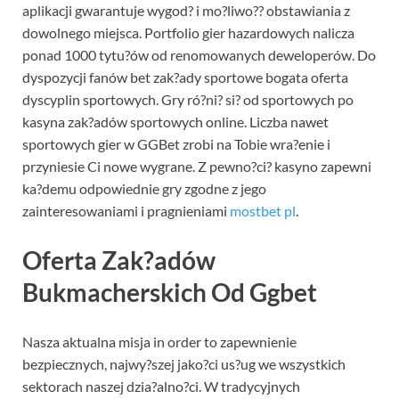
aplikacji gwarantuje wygod? i mo?liwo?? obstawiania z
dowolnego miejsca. Portfolio gier hazardowych nalicza
ponad 1000 tytu?ów od renomowanych deweloperów. Do
dyspozycji fanów bet zak?ady sportowe bogata oferta
dyscyplin sportowych. Gry ró?ni? si? od sportowych po
kasyna zak?adów sportowych online. Liczba nawet
sportowych gier w GGBet zrobi na Tobie wra?enie i
przyniesie Ci nowe wygrane. Z pewno?ci? kasyno zapewni
ka?demu odpowiednie gry zgodne z jego
zainteresowaniami i pragnieniami
mostbet pl
.
Oferta Zak?adów
Bukmacherskich Od Ggbet
Nasza aktualna misja in order to zapewnienie
bezpiecznych, najwy?szej jako?ci us?ug we wszystkich
sektorach naszej dzia?alno?ci. W tradycyjnych