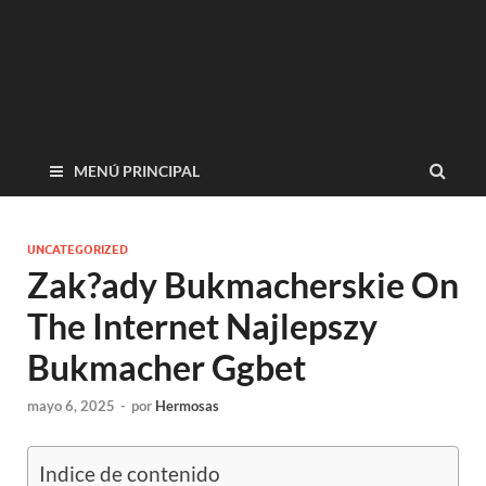
MENÚ PRINCIPAL
UNCATEGORIZED
Zak?ady Bukmacherskie On
The Internet Najlepszy
Bukmacher Ggbet
mayo 6, 2025
-
por
Hermosas
Indice de contenido