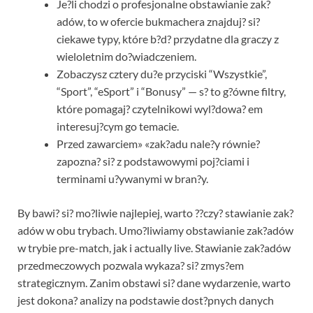
Je?li chodzi o profesjonalne obstawianie zak?
adów, to w ofercie bukmachera znajduj? si?
ciekawe typy, które b?d? przydatne dla graczy z
wieloletnim do?wiadczeniem.
Zobaczysz cztery du?e przyciski “Wszystkie”,
“Sport”, “eSport” i “Bonusy” — s? to g?ówne filtry,
które pomagaj? czytelnikowi wyl?dowa? em
interesuj?cym go temacie.
Przed zawarciem» «zak?adu nale?y równie?
zapozna? si? z podstawowymi poj?ciami i
terminami u?ywanymi w bran?y.
By bawi? si? mo?liwie najlepiej, warto ??czy? stawianie zak?
adów w obu trybach. Umo?liwiamy obstawianie zak?adów
w trybie pre-match, jak i actually live. Stawianie zak?adów
przedmeczowych pozwala wykaza? si? zmys?em
strategicznym. Zanim obstawi si? dane wydarzenie, warto
jest dokona? analizy na podstawie dost?pnych danych