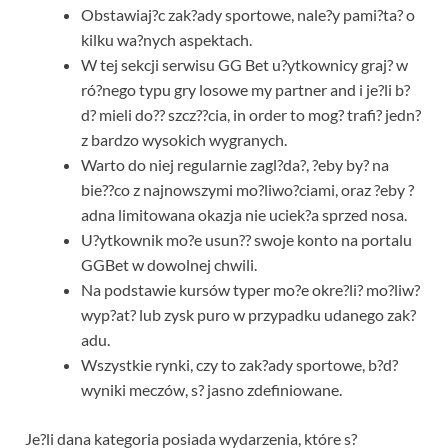
Obstawiaj?c zak?ady sportowe, nale?y pami?ta? o
kilku wa?nych aspektach.
W tej sekcji serwisu GG Bet u?ytkownicy graj? w
ró?nego typu gry losowe my partner and i je?li b?
d? mieli do?? szcz??cia, in order to mog? trafi? jedn?
z bardzo wysokich wygranych.
Warto do niej regularnie zagl?da?, ?eby by? na
bie??co z najnowszymi mo?liwo?ciami, oraz ?eby ?
adna limitowana okazja nie uciek?a sprzed nosa.
U?ytkownik mo?e usun?? swoje konto na portalu
GGBet w dowolnej chwili.
Na podstawie kursów typer mo?e okre?li? mo?liw?
wyp?at? lub zysk puro w przypadku udanego zak?
adu.
Wszystkie rynki, czy to zak?ady sportowe, b?d?
wyniki meczów, s? jasno zdefiniowane.
Je?li dana kategoria posiada wydarzenia, które s?