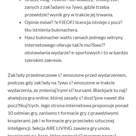
zanych z zak?adami na ?ywo, gdzie trzeba
przewidzie? wynik gry w trakcie jej trwania.
Opinie mówi? ?e FJEOFJ licencja istnieje z pocz?
tku istnienia bukmachera.
Nasz bukmacher watts ramach jednego witryny
internetowego oferuje tak?e mo?liwo??
obstawiania wydarze? e-sportowych i to w bardzo
szerokim zakresie.
Zak?ady przedmeczowe s? wnoszone przed wydarzeniem,
podczas gdy zak?ady na ?ywo s? wnoszone w trakcie
wydarzenia, ze zmieniaj?cymi si? kursami. Blackjack to naj?
atwiejsza gra online, której zasady s? dost?pne nawet dla
pocz?tkuj?cych. Jego strona internetowa proponuje ponad
10 odmian gry, zarówno t formacie gry z prawdziwymi
krupierami, jak i w formacie gry przeciwko sztucznej
inteligencji. Sekcja ARE LIVING zawiera gry unces
krupierami na ?ywo, które pozwalaj? graczom poczu?