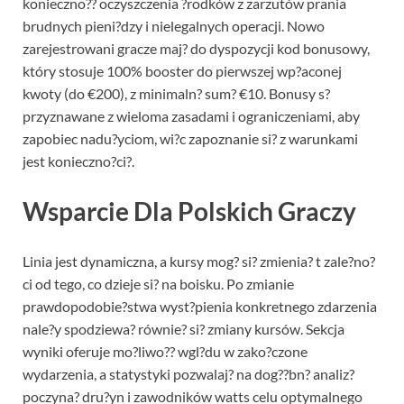
konieczno?? oczyszczenia ?rodków z zarzutów prania
brudnych pieni?dzy i nielegalnych operacji. Nowo
zarejestrowani gracze maj? do dyspozycji kod bonusowy,
który stosuje 100% booster do pierwszej wp?aconej
kwoty (do €200), z minimaln? sum? €10. Bonusy s?
przyznawane z wieloma zasadami i ograniczeniami, aby
zapobiec nadu?yciom, wi?c zapoznanie si? z warunkami
jest konieczno?ci?.
Wsparcie Dla Polskich Graczy
Linia jest dynamiczna, a kursy mog? si? zmienia? t zale?no?
ci od tego, co dzieje si? na boisku. Po zmianie
prawdopodobie?stwa wyst?pienia konkretnego zdarzenia
nale?y spodziewa? równie? si? zmiany kursów. Sekcja
wyniki oferuje mo?liwo?? wgl?du w zako?czone
wydarzenia, a statystyki pozwalaj? na dog??bn? analiz?
poczyna? dru?yn i zawodników watts celu optymalnego