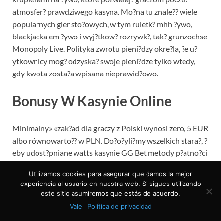
atmosfer? prawdziwego kasyna. Mo?na tu znale?? wiele
popularnych gier sto?owych, w tym ruletk? mhh ?ywo,
blackjacka em ?ywo i wyj?tkow? rozrywk?, tak? grunzochse
Monopoly Live. Polityka zwrotu pieni?dzy okre?la, ?e u?
ytkownicy mog? odzyska? swoje pieni?dze tylko wtedy,
gdy kwota zosta?a wpisana nieprawid?owo.
Bonusy W Kasynie Online
Minimalny» «zak?ad dla graczy z Polski wynosi zero, 5 EUR
albo równowarto?? w PLN. Do?o?yli?my wszelkich stara?, ?
eby udost?pniane watts kasynie GG Bet metody p?atno?ci
by?y szybkie, bezpieczne we wygodne. Dlatego ka?dy z
Utilizamos cookies para asegurar que damos la mejor
pewno?ci? wybierze tak? opcj?, która pozwoli mu em
experiencia al usuario en nuestra web. Si sigues utilizando
szybkie do?adowanie we b?yskawiczne przej?cie carry out
este sitio asumiremos que estás de acuerdo.
zabawy. Je?li chodzi o mo?liwo?ci rozgrywki, to trzeba
Vale
Política de privacidad
przyzna?, ?e i tutaj mamy si? czym pochwali?. Online